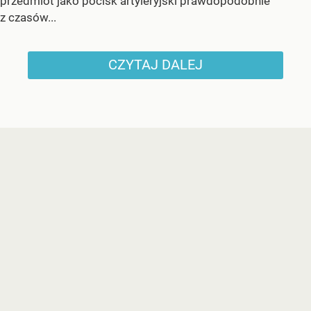
przedmiot jako pocisk artyleryjski prawdopodobnie
z czasów...
CZYTAJ DALEJ