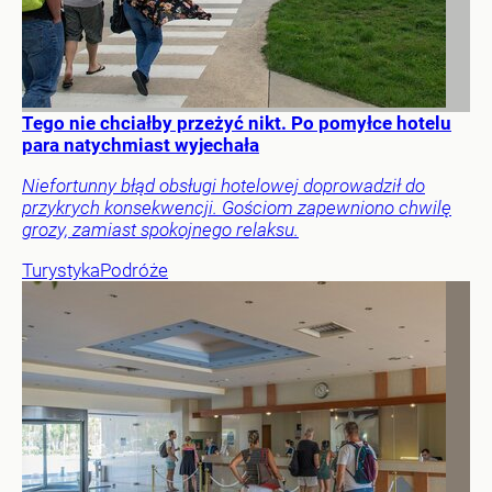
Tego nie chciałby przeżyć nikt. Po pomyłce hotelu
para natychmiast wyjechała
Niefortunny błąd obsługi hotelowej doprowadził do
przykrych konsekwencji. Gościom zapewniono chwilę
grozy, zamiast spokojnego relaksu.
Turystyka
Podróże