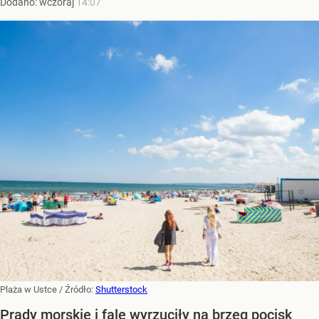
Dodano:
wczoraj
14:07
Plaża w Ustce
/ Źródło:
Shutterstock
Prądy morskie i fale wyrzuciły na brzeg pocisk