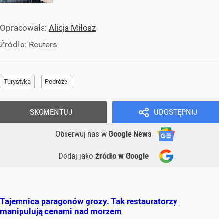
Opracowała:
Alicja Miłosz
Źródło:
Reuters
Turystyka
Podróże
SKOMENTUJ
UDOSTĘPNIJ
Obserwuj nas
w
Google News
Dodaj jako
źródło w Google
Tajemnica paragonów grozy. Tak restauratorzy
manipulują cenami nad morzem