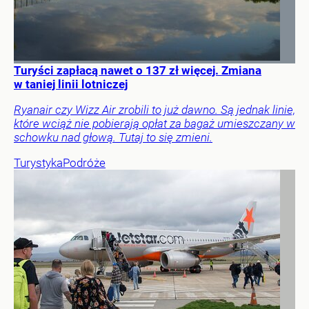
Turyści zapłacą nawet o 137 zł więcej. Zmiana
w taniej linii lotniczej
Ryanair czy Wizz Air zrobili to już dawno. Są jednak linie,
które wciąż nie pobierają opłat za bagaż umieszczany w
schowku nad głową. Tutaj to się zmieni.
Turystyka
Podróże