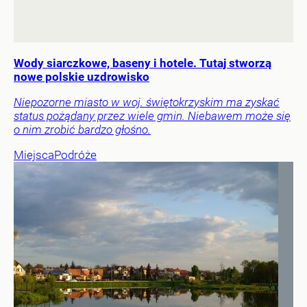
Wody siarczkowe, baseny i hotele. Tutaj stworzą
nowe polskie uzdrowisko
Niepozorne miasto w woj. świętokrzyskim ma zyskać
status pożądany przez wiele gmin. Niebawem może się
o nim zrobić bardzo głośno.
Miejsca
Podróże