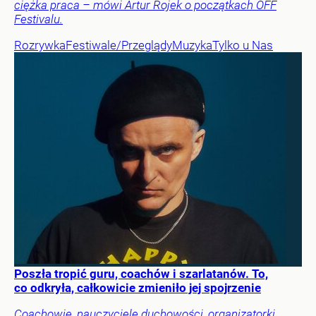
ciężka praca – mówi Artur Rojek o początkach OFF
Festivalu.
Rozrywka
Festiwale/Przeglądy
Muzyka
Tylko u Nas
Poszła tropić guru, coachów i szarlatanów. To,
co odkryła, całkowicie zmieniło jej spojrzenie
Coachowie, nauczyciele duchowości, organizatorki