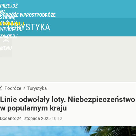
PRZEJDŹ
NA
PODRÓŻE WPROST
STRONĘ
GŁÓWNĄ
UBSKRYBUJ
TURYSTYKA
WPROST.PL
ZALOGUJ
MENU
Podróże
/
Turystyka
Linie odwołały loty. Niebezpieczeństwo
w popularnym kraju
Dodano:
24
listopada
2025
10:12