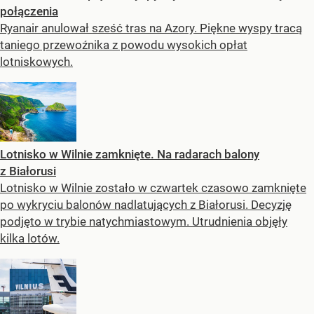
połączenia
Ryanair anulował sześć tras na Azory. Piękne wyspy tracą
taniego przewoźnika z powodu wysokich opłat
lotniskowych.
Lotnisko w Wilnie zamknięte. Na radarach balony
z Białorusi
Lotnisko w Wilnie zostało w czwartek czasowo zamknięte
po wykryciu balonów nadlatujących z Białorusi. Decyzję
podjęto w trybie natychmiastowym. Utrudnienia objęły
kilka lotów.