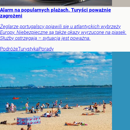
Alarm na popularnych plażach. Turyści poważnie
zagrożeni
Żeglarze portugalscy pojawili się u atlantyckich wybrzeży
Europy. Niebezpieczne są także okazy wyrzucone na piasek.
Służby ostrzegają – sytuacja jest poważna.
Podróże
Turystyka
Porady