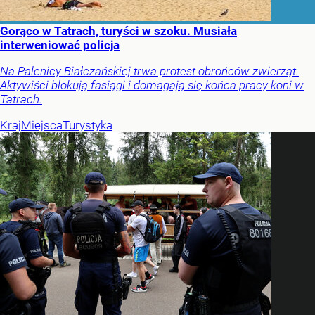
Gorąco w Tatrach, turyści w szoku. Musiała
interweniować policja
Na Palenicy Białczańskiej trwa protest obrońców zwierząt.
Aktywiści blokują fasiągi i domagają się końca pracy koni w
Tatrach.
Kraj
Miejsca
Turystyka