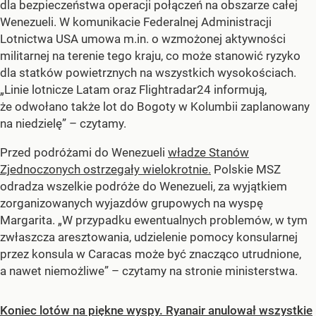
dla bezpieczeństwa operacji połączeń na obszarze całej
Wenezueli. W komunikacie Federalnej Administracji
Lotnictwa USA umowa m.in. o wzmożonej aktywności
militarnej na terenie tego kraju, co może stanowić ryzyko
dla statków powietrznych na wszystkich wysokościach.
„Linie lotnicze Latam oraz Flightradar24 informują,
że odwołano także lot do Bogoty w Kolumbii zaplanowany
na niedzielę” – czytamy.
Przed podróżami do Wenezueli
władze Stanów
Zjednoczonych ostrzegały wielokrotnie.
Polskie MSZ
odradza wszelkie podróże do Wenezueli, za wyjątkiem
zorganizowanych wyjazdów grupowych na wyspę
Margarita. „W przypadku ewentualnych problemów, w tym
zwłaszcza aresztowania, udzielenie pomocy konsularnej
przez konsula w Caracas może być znacząco utrudnione,
a nawet niemożliwe” – czytamy na stronie ministerstwa.
Koniec lotów na piękne wyspy. Ryanair anulował wszystkie