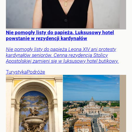
Nie pomogły listy do papieża. Luksusowy hotel
powstanie w rezydencji kardynałów
Nie pomogły listy do papieża Leona XIV ani protesty
kardynałów seniorów. Cenna rezydencja Stolicy
Apostolskiej zamieni się w luksusowy hotel butikowy.
Turystyka
Podróże