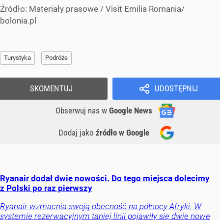
Źródło:
Materiały prasowe
/
Visit Emilia Romania/
bolonia.pl
Turystyka
Podróże
SKOMENTUJ
UDOSTĘPNIJ
Obserwuj nas
w
Google News
Dodaj jako
źródło w Google
Ryanair dodał dwie nowości. Do tego miejsca dolecimy
z Polski po raz pierwszy
Ryanair wzmacnia swoją obecność na północy Afryki. W
systemie rezerwacyjnym taniej linii pojawiły się dwie nowe