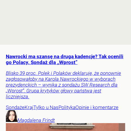
Nawrocki ma szansę na drugą kadencję? Tak ocenili
go Polacy. Sondaż dla „Wprost”
Blisko 39 proc. Polek i Polaków deklaruje, że ponownie
zagłosowałoby na Karola Nawrockiego w wyborach
prezydenckich – wynika z sondażu SW Research dla
„Wprost”. Grupa krytyków głowy państwa jest
liczniejsza.
Sondaże
Kraj
Tylko u Nas
Polityka
Opinie i komentarze
Magdalena
Frindt