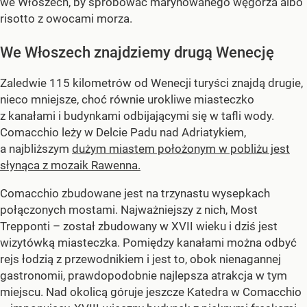
we Włoszech, by spróbować marynowanego węgorza albo
risotto z owocami morza.
We Włoszech znajdziemy drugą Wenecję
Zaledwie 115 kilometrów od Wenecji turyści znajdą drugie,
nieco mniejsze, choć równie urokliwe miasteczko
z kanałami i budynkami odbijającymi się w tafli wody.
Comacchio leży w Delcie Padu nad Adriatykiem,
a najbliższym
dużym miastem położonym w pobliżu jest
słynąca z mozaik Rawenna.
Comacchio zbudowane jest na trzynastu wysepkach
połączonych mostami. Najważniejszy z nich, Most
Trepponti – został zbudowany w XVII wieku i dziś jest
wizytówką miasteczka. Pomiędzy kanałami można odbyć
rejs łodzią z przewodnikiem i jest to, obok nienagannej
gastronomii, prawdopodobnie najlepsza atrakcja w tym
miejscu. Nad okolicą góruje jeszcze Katedra w Comacchio