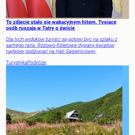
To zdjęcie stało się wakacyjnym hitem. Tysiące
osób ruszają w Tatry o świcie
Dla tych widoków turyści są gotowi być na szlaku z
samego rana. Różowo-fioletowe dywany kwiatów
najlepiej podziwiać na Hali Gąsienicowej.
Turystyka
Podróże