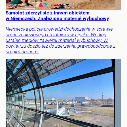
Samolot zderzył się z innym obiektem
w Niemczech. Znaleziono materiał wybuchowy
Niemiecka policja prowadzi dochodzenie w sprawie
drona znalezionego na lotnisku w Lipsku. Według
ustaleń mediów zawierał materiał wybuchowy. W
powietrzu doszło też do zderzenia, prawdopodobnie z
drugim dronem.