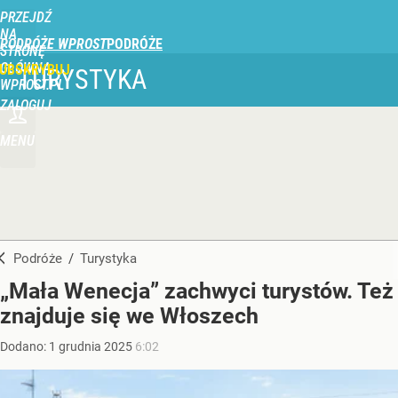
PRZEJDŹ
NA
PODRÓŻE WPROST
STRONĘ
GŁÓWNĄ
UBSKRYBUJ
TURYSTYKA
WPROST.PL
ZALOGUJ
MENU
Podróże
/
Turystyka
„Mała Wenecja” zachwyci turystów. Też
znajduje się we Włoszech
Dodano:
1
grudnia
2025
6:02