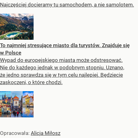
Najczęściej docieramy tu samochodem, a nie samolotem.
To najmniej stresujące miasto dla turystów. Znajduje się
w Polsce
Wypad do europejskiego miasta może odstresować.
Nie do każdego jednak w podobnym stopniu. Uznano,
że jedno sprawdza się w tym celu najlepiej. Będziecie
zaskoczeni, o które chodzi.
Opracowała:
Alicja Miłosz