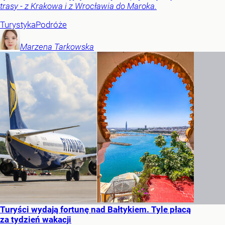
trasy - z Krakowa i z Wrocławia do Maroka.
Turystyka
Podróże
Marzena
Tarkowska
Turyści wydają fortunę nad Bałtykiem. Tyle płacą
za tydzień wakacji