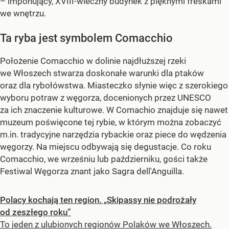
– imponujący, XVIII-wieczny budynek z pięknymi freskami
we wnętrzu.
Ta ryba jest symbolem Comacchio
Położenie Comacchio w dolinie najdłuższej rzeki
we Włoszech stwarza doskonałe warunki dla ptaków
oraz dla rybołówstwa. Miasteczko słynie więc z szerokiego
wyboru potraw z węgorza, docenionych przez UNESCO
za ich znaczenie kulturowe. W Comachio znajduje się nawet
muzeum poświęcone tej rybie, w którym można zobaczyć
m.in. tradycyjne narzędzia rybackie oraz piece do wędzenia
węgorzy. Na miejscu odbywają się degustacje. Co roku
Comacchio, we wrześniu lub październiku, gości także
Festiwal Węgorza znant jako Sagra dell'Anguilla.
Polacy kochają ten region. „Skipassy nie podrożały
od zeszłego roku”
To jeden z ulubionych regionów Polaków we Włoszech.