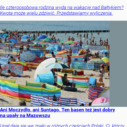
Ile czteroosobowa rodzina wyda na wakacje nad Bałtykiem?
Kwota może wielu zdziwić. Przedstawiamy wyliczenia.
Ani Moczydło, ani Suntago. Ten basen też jest dobry
na upały na Mazowszu
Upał daje się we znaki w różnych częściach Polski. Ci, którzy