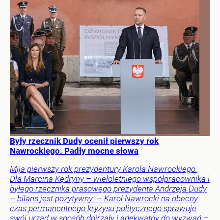
Były rzecznik Dudy ocenił pierwszy rok
Nawrockiego. Padły mocne słowa
Mija pierwszy rok prezydentury Karola Nawrockiego.
Dla Marcina Kędryny – wieloletniego współpracownika i
byłego rzecznika prasowego prezydenta Andrzeja Dudy
– bilans jest pozytywny: – Karol Nawrocki na obecny
czas permanentnego kryzysu politycznego sprawuje
swój urząd w sposób dojrzały i adekwatny do wyzwań –