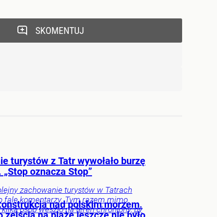
SKOMENTUJ
ie turystów z Tatr wywołało burzę
. „Stop oznacza Stop”
olejny zachowanie turystów w Tatrach
o falę komentarzy. Tym razem mimo
onstrukcja nad polskim morzem.
kilka osób weszło na teren chroniony, by
 zejścia na plażę jeszcze nie było