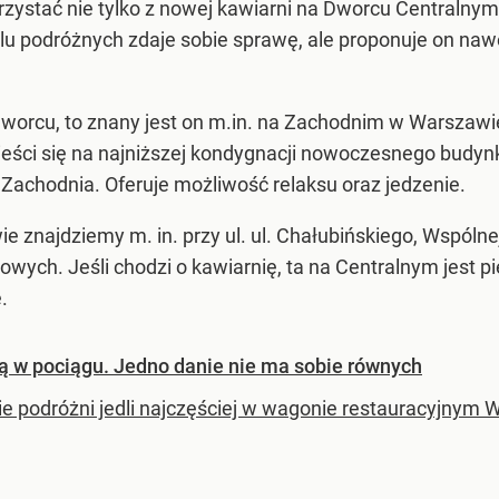
rzystać nie tylko z nowej kawiarni na Dworcu Centralnym
podróżnych zdaje sobie sprawę, ale proponuje on nawet
 dworcu, to znany jest on m.in. na Zachodnim w Warsza
eści się na najniższej kondygnacji nowoczesnego budyn
chodnia. Oferuje możliwość relaksu oraz jedzenie.
e znajdziemy m. in. przy ul. ul. Chałubińskiego, Wspól
sowych. Jeśli chodzi o kawiarnię, ta na Centralnym jest 
.
ą w pociągu. Jedno danie nie ma sobie równych
e podróżni jedli najczęściej w wagonie restauracyjnym Wa