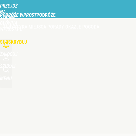
PRZEJDŹ
Udostępnij
0
Skomentuj
NA
PODRÓŻE WPROST
STRONĘ
GŁÓWNĄ
TURYSTYKA
MIEJSCA
PORADY
OKAZJE
POGODA
WPROST.PL
SUBSKRYBUJ
ZALOGUJ
SZUKAJ
MENU