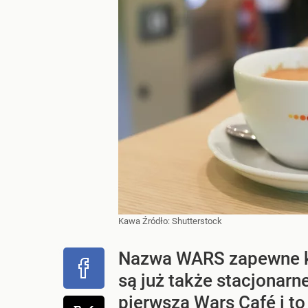
Kawa
Źródło:
Shutterstock
Nazwa WARS zapewne ko
są już także stacjonarn
pierwszą Wars Café i t