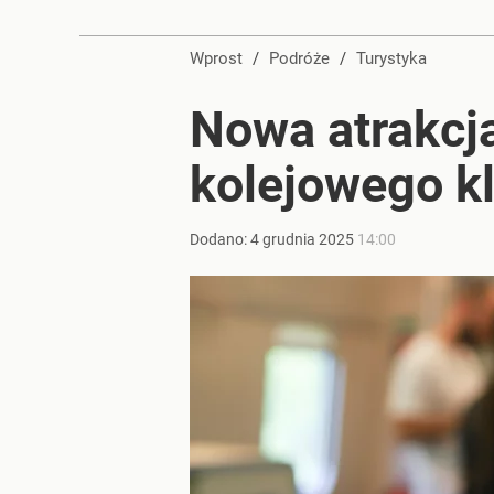
Wprost
/
Podróże
/
Turystyka
Nowa atrakcj
kolejowego k
Dodano:
4
grudnia
2025
14:00