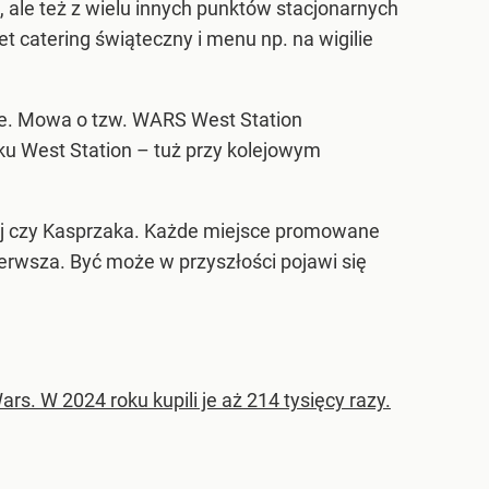
, ale też z wielu innych punktów stacjonarnych
 catering świąteczny i menu np. na wigilie
wie. Mowa o tzw. WARS West Station
ku West Station – tuż przy kolejowym
nej czy Kasprzaka. Każde miejsce promowane
pierwsza. Być może w przyszłości pojawi się
rs. W 2024 roku kupili je aż 214 tysięcy razy.