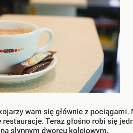
jarzy wam się głównie z pociągami. M
e restauracje. Teraz głośno robi się j
o na słynnym dworcu kolejowym.