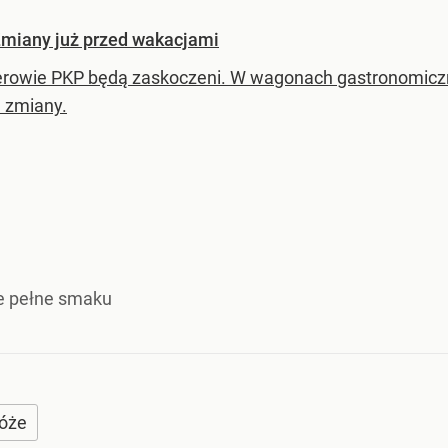
Zmiany już przed wakacjami
rowie PKP będą zaskoczeni. W wagonach gastronomiczny
h zmiany.
e pełne smaku
óże