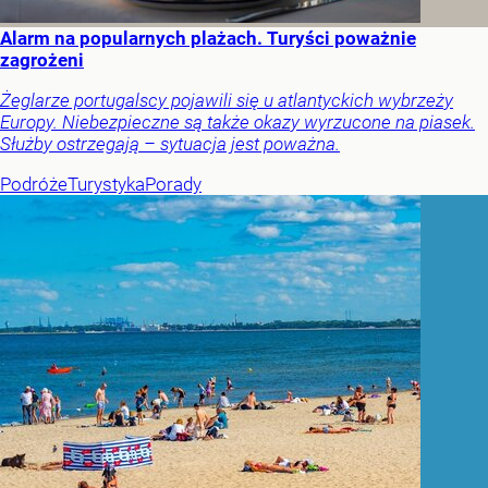
Alarm na popularnych plażach. Turyści poważnie
zagrożeni
Żeglarze portugalscy pojawili się u atlantyckich wybrzeży
Europy. Niebezpieczne są także okazy wyrzucone na piasek.
Służby ostrzegają – sytuacja jest poważna.
Podróże
Turystyka
Porady