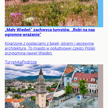
„Mały Wiedeń” zachwyca turystów. „Robi na nas
ogromne wrażenie”
Kojarzone z postaciami z bajek, górami i secesyjną
architekturą. To miasto w południowej części Polski
przypomina nawet Wiedeń.
Turystyka
Podróże