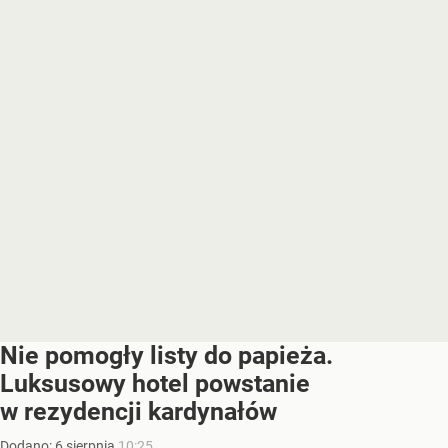
Nie pomogły listy do papieża.
Luksusowy hotel powstanie
w rezydencji kardynałów
Dodano:
6
sierpnia
10:25