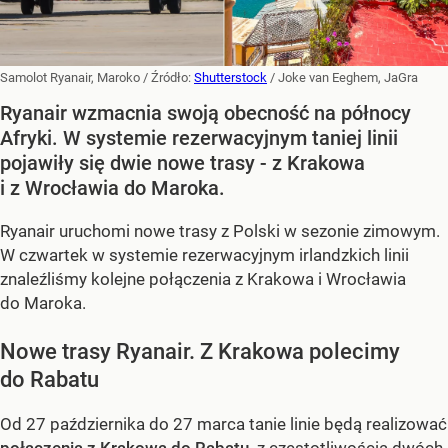
Samolot Ryanair, Maroko
/ Źródło:
Shutterstock
/
Joke van Eeghem, JaGra
Ryanair wzmacnia swoją obecność na północy
Afryki. W systemie rezerwacyjnym taniej linii
pojawiły się dwie nowe trasy - z Krakowa
i z Wrocławia do Maroka.
Ryanair uruchomi nowe trasy z Polski w sezonie zimowym.
W czwartek w systemie rezerwacyjnym irlandzkich linii
znaleźliśmy kolejne połączenia z Krakowa i Wrocławia
do Maroka.
Nowe trasy Ryanair. Z Krakowa polecimy
do Rabatu
Od 27 października do 27 marca tanie linie będą realizować
połączenia z Krakowa do Rabatu,
z częstotliwością dwóch