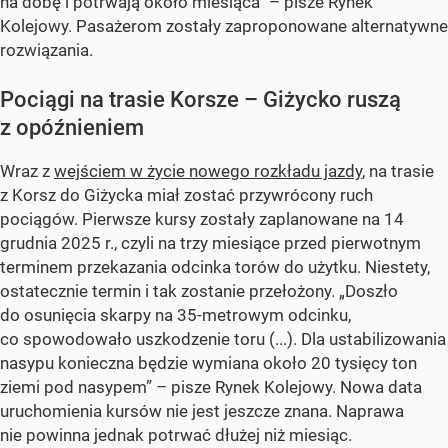
na dobę i potrwają około miesiąca” – pisze Rynek
Kolejowy. Pasażerom zostały zaproponowane alternatywne
rozwiązania.
Pociągi na trasie Korsze – Giżycko ruszą
z opóźnieniem
Wraz z
wejściem w życie nowego rozkładu jazdy
, na trasie
z Korsz do Giżycka miał zostać przywrócony ruch
pociągów. Pierwsze kursy zostały zaplanowane na 14
grudnia 2025 r., czyli na trzy miesiące przed pierwotnym
terminem przekazania odcinka torów do użytku. Niestety,
ostatecznie termin i tak zostanie przełożony. „Doszło
do osunięcia skarpy na 35-metrowym odcinku,
co spowodowało uszkodzenie toru (...). Dla ustabilizowania
nasypu konieczna będzie wymiana około 20 tysięcy ton
ziemi pod nasypem” – pisze Rynek Kolejowy. Nowa data
uruchomienia kursów nie jest jeszcze znana. Naprawa
nie powinna jednak potrwać dłużej niż miesiąc.