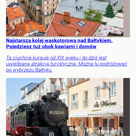
Najstarsza kolej wąskotorowa nad Bałtykiem.
Pojedziesz tuż obok kawiarni i domów
Ta ciuchcia kursuje od XIX wieku i do dziś jest
uwielbianą atrakcją turystyczną. Można tu podróżować
po wybrzeżu Bałtyku.