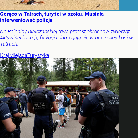
Gorąco w Tatrach, turyści w szoku. Musiała
interweniować policja
Na Palenicy Białczańskiej trwa protest obrońców zwierząt.
Aktywiści blokują fasiągi i domagają się końca pracy koni w
Tatrach.
Kraj
Miejsca
Turystyka