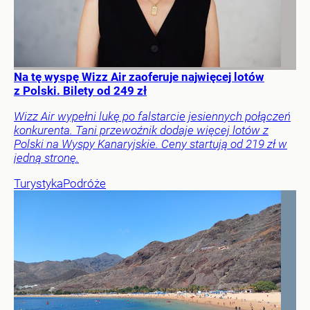
Na tę wyspę Wizz Air zaoferuje najwięcej lotów
z Polski. Bilety od 249 zł
Wizz Air wypełni lukę po falstarcie jesiennych połączeń
konkurenta. Tani przewoźnik dodaje więcej lotów z
Polski na Wyspy Kanaryjskie. Ceny startują od 219 zł w
jedną stronę.
Turystyka
Podróże