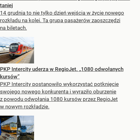
taniej
14 grudnia to nie tylko dzień wejścia w życie nowego
rozkładu na kolei. Ta grupa pasażerów zaoszczędzi
na biletach.
PKP Intercity uderza w RegioJet. „1080 odwołanych
kursów”
PKP Intercity postanowiło wykorzystać potknięcie
swojego nowego konkurenta i wyraziło oburzenie
z powodu odwołania 1080 kursów przez RegioJet
w nowym rozkładzie.