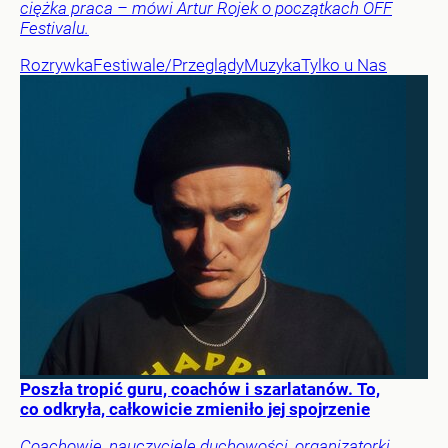
ciężka praca – mówi Artur Rojek o początkach OFF
Festivalu.
Rozrywka
Festiwale/Przeglądy
Muzyka
Tylko u Nas
Poszła tropić guru, coachów i szarlatanów. To,
co odkryła, całkowicie zmieniło jej spojrzenie
Coachowie, nauczyciele duchowości, organizatorki