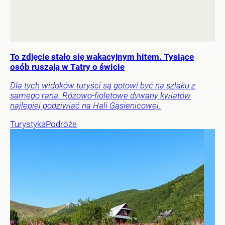
To zdjęcie stało się wakacyjnym hitem. Tysiące
osób ruszają w Tatry o świcie
Dla tych widoków turyści są gotowi być na szlaku z
samego rana. Różowo-fioletowe dywany kwiatów
najlepiej podziwiać na Hali Gąsienicowej.
Turystyka
Podróże