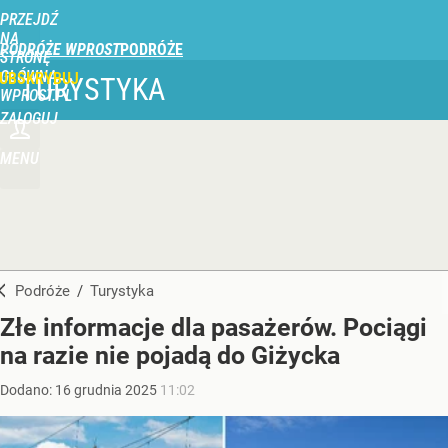
PRZEJDŹ
NA
PODRÓŻE WPROST
STRONĘ
GŁÓWNĄ
UBSKRYBUJ
TURYSTYKA
WPROST.PL
ZALOGUJ
MENU
Podróże
/
Turystyka
Złe informacje dla pasażerów. Pociągi
na razie nie pojadą do Giżycka
Dodano:
16
grudnia
2025
11:02