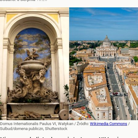
Domus Internationalis Paulus VI, Watykan
/ Źródło:
Wikimedia Commons
/
Sulbud/domena publiczn, Shutterstock