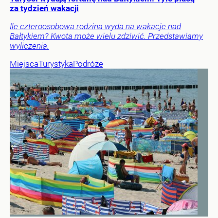
za tydzień wakacji
Ile czteroosobowa rodzina wyda na wakacje nad
Bałtykiem? Kwota może wielu zdziwić. Przedstawiamy
wyliczenia.
Miejsca
Turystyka
Podróże