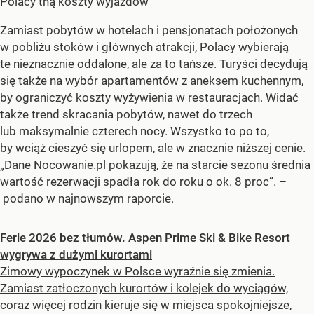
Polacy tną koszty wyjazdów
Zamiast pobytów w hotelach i pensjonatach położonych
w pobliżu stoków i głównych atrakcji, Polacy wybierają
te nieznacznie oddalone, ale za to tańsze. Turyści decydują
się także na wybór apartamentów z aneksem kuchennym,
by ograniczyć koszty wyżywienia w restauracjach. Widać
także trend skracania pobytów, nawet do trzech
lub maksymalnie czterech nocy. Wszystko to po to,
by wciąż cieszyć się urlopem, ale w znacznie niższej cenie.
„Dane Nocowanie.pl pokazują, że na starcie sezonu średnia
wartość rezerwacji spadła rok do roku o ok. 8 proc”. –
podano w najnowszym raporcie.
Ferie 2026 bez tłumów. Aspen Prime Ski & Bike Resort
wygrywa z dużymi kurortami
Zimowy wypoczynek w Polsce wyraźnie się zmienia.
Zamiast zatłoczonych kurortów i kolejek do wyciągów,
coraz więcej rodzin kieruje się w miejsca spokojniejsze,