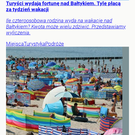
Turyści wydają fortunę nad Bałtykiem. Tyle płacą
za tydzień wakacji
Ile czteroosobowa rodzina wyda na wakacje nad
Bałtykiem? Kwota może wielu zdziwić. Przedstawiamy
wyliczenia.
Miejsca
Turystyka
Podróże