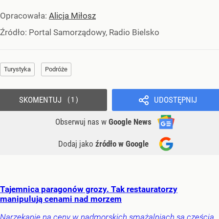
Opracowała:
Alicja Miłosz
Źródło:
Portal Samorządowy, Radio Bielsko
Turystyka
Podróże
SKOMENTUJ
UDOSTĘPNIJ
1
Obserwuj nas
w
Google News
Dodaj jako
źródło w Google
Tajemnica paragonów grozy. Tak restauratorzy
manipulują cenami nad morzem
Narzekanie na ceny w nadmorskich smażalniach są częścią