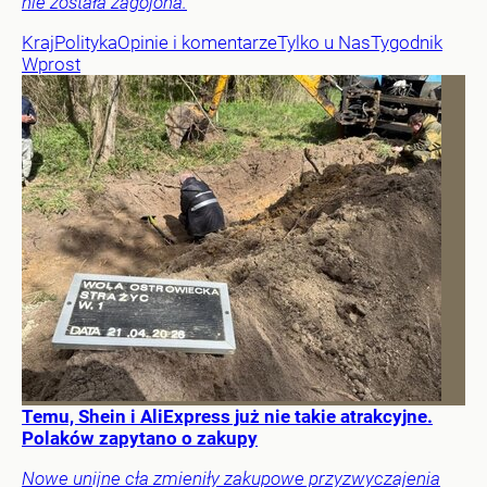
nie została zagojona.
Kraj
Polityka
Opinie i komentarze
Tylko u Nas
Tygodnik
Wprost
Temu, Shein i AliExpress już nie takie atrakcyjne.
Polaków zapytano o zakupy
Nowe unijne cła zmieniły zakupowe przyzwyczajenia