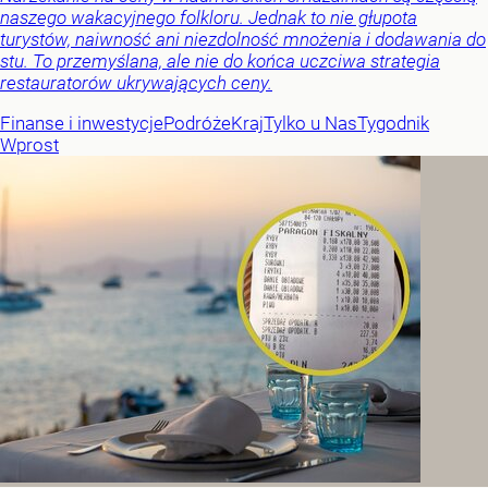
naszego wakacyjnego folkloru. Jednak to nie głupota
turystów, naiwność ani niezdolność mnożenia i dodawania do
stu. To przemyślana, ale nie do końca uczciwa strategia
restauratorów ukrywających ceny.
Finanse i inwestycje
Podróże
Kraj
Tylko u Nas
Tygodnik
Wprost