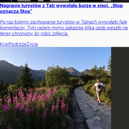
Nagranie turystów z Tatr wywołało burzę w sieci. „Stop
oznacza Stop”
Po raz kolejny zachowanie turystów w Tatrach wywołało falę
komentarzy. Tym razem mimo zakazów kilka osób weszło na
teren chroniony, by robić zdjęcia.
Kraj
Podróże
Życie