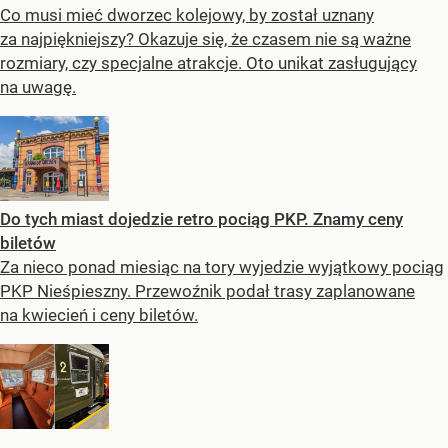
Co musi mieć dworzec kolejowy, by został uznany
za najpiękniejszy? Okazuje się, że czasem nie są ważne
rozmiary, czy specjalne atrakcje. Oto unikat zasługujący
na uwagę.
Do tych miast dojedzie retro pociąg PKP. Znamy ceny
biletów
Za nieco ponad miesiąc na tory wyjedzie wyjątkowy pociąg
PKP Nieśpieszny. Przewoźnik podał trasy zaplanowane
na kwiecień i ceny biletów.