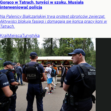
Gorąco w Tatrach, turyści w szoku. Musiała
interweniować policja
Na Palenicy Białczańskiej trwa protest obrońców zwierząt.
Aktywiści blokują fasiągi i domagają się końca pracy koni w
Tatrach.
Kraj
Miejsca
Turystyka