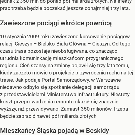
jednak z 350 mln do ponad pół miliarda złotych. Na efekty
prac trzeba będzie poczekać jeszcze conajmniej trzy lata.
Zawieszone pociągi wkrótce powrócą
10 stycznia 2009 roku zawieszono kursowanie pociągów
relacji Cieszyn – Bielsko-Biała Główna – Cieszyn. Od tego
czasu trasa pozostaje nieobsługiwana, co znacząco
utrudnia komuninkację mieszkańcom przygranicznego
regionu. Cień szansy na zmiany pojawił się trzy lata temu,
kiedy zaczęto mówić o projekcie przywrócenia ruchu na tej
trasie. Jak podaje Portal Samorządowy, w Warszawie
niedawno odbyło się spotkanie delegacji samorządu
z przedstawicielami Ministerstwa Infrastruktury. Niestety
koszt przeprowadzenia remontu okazał się znacznie
wyższy, niż przewidywano. Zamiast 350 milionów, trzeba
będzie zapłacić nawet pół miliarda złotych.
Mieszkańcy Śląska pojadą w Beskidy