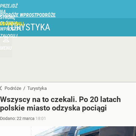
PRZEJDŹ
NA
PODRÓŻE WPROST
STRONĘ
GŁÓWNĄ
UBSKRYBUJ
TURYSTYKA
WPROST.PL
ZALOGUJ
MENU
Podróże
/
Turystyka
Wszyscy na to czekali. Po 20 latach
polskie miasto odzyska pociągi
Dodano:
22
marca
18:01