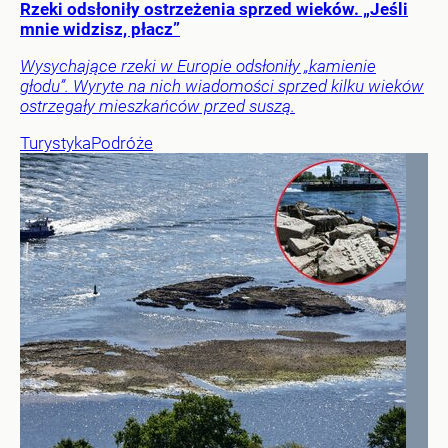
Rzeki odsłoniły ostrzeżenia sprzed wieków. „Jeśli
mnie widzisz, płacz”
Wysychające rzeki w Europie odsłoniły „kamienie
głodu”. Wyryte na nich wiadomości sprzed kilku wieków
ostrzegały mieszkańców przed suszą.
Turystyka
Podróże