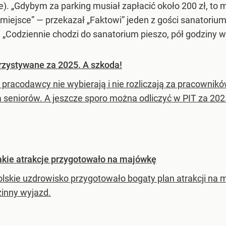
e). „Gdybym za parking musiał zapłacić około 200 zł, 
miejsce” — przekazał „Faktowi” jeden z gości sanatoriu
Codziennie chodzi do sanatorium pieszo, pół godziny w
rzystywane za 2025. A szkoda!
k pracodawcy nie wybierają i nie rozliczają za pracownik
a seniorów. A jeszcze sporo można odliczyć w PIT za 202
Takie atrakcje przygotowało na majówkę
lskie uzdrowisko przygotowało bogaty plan atrakcji na 
zinny wyjazd.