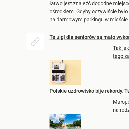
łatwo jest znaleźć dogodne miejsc
ośrodkiem. Gdyby oczywiście było 
na darmowym parkingu w mieście. „
Te ulgi dla seniorów są mało wyko
Tak ja
tego z
Polskie uzdrowisko bije rekordy. 
Małopo
na rod