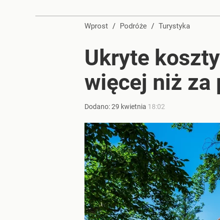
Nie pomogły listy do papieża. Luksusowy hotel po
Wprost
/
Podróże
/
Turystyka
1
Ukryte koszty
Ryanair dodał dwie nowości. Do tego miejsca dolec
więcej niż za
dodaj
Dodano:
29
kwietnia
18:02
Temu, Shein i AliExpress już nie takie atrakcyjne.
dodaj