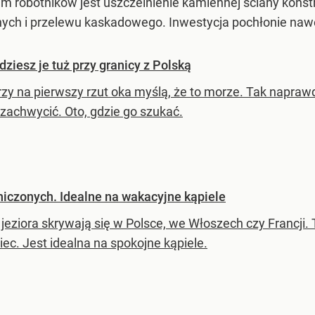
m robotników jest uszczelnienie kamiennej ściany konst
ch i przelewu kaskadowego. Inwestycja pochłonie nawe
jdziesz je tuż przy granicy z Polską
rzy na pierwszy rzut oka myślą, że to morze. Tak napraw
 zachwycić. Oto, gdzie go szukać.
niczonych. Idealne na wakacyjne kąpiele
 jeziora skrywają się w Polsce, we Włoszech czy Francj
ec. Jest idealna na spokojne kąpiele.