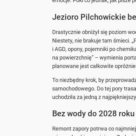
emocje. Póki co jednak, jak pisze 
Jezioro Pilchowickie b
Drastycznie obniżył się poziom wo
Niestety, nie brakuje tam śmieci. 
i AGD, opony, pojemniki po chemika
na powierzchnię” – wymienia portal
planowane jest całkowite opróżnien
To niezbędny krok, by przeprowadz
samochodowego. Do tej pory trasa
uchodziła za jedną z najpiękniejsz
Bez wody do 2028 roku
Remont zapory potrwa co najmniej dw