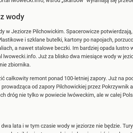
portal lwowecki.info, wśród „skarbów” wyłaniają się prze
ez wody
dy w Jeziorze Pilchowickim. Spacerowicze potwierdzają, 
„Plastikowe i szklane butelki, kartony po napojach, porzu
liach, a nawet stalowe beczki. Im bardziej opada lustro 
 lwowecki.info. Już za blisko dwa miesiące wody w jezior
ie zbiornika.
ić całkowity remont ponad 100-letniej zapory. Już na p
 prowadząca od zapory Pilchowickiej przez Pokrzywnik a
ych dróg nie tylko w powiecie lwóweckim, ale w całej Pols
a lata i w tym czasie wody w jeziorze nie będzie. Turyśc