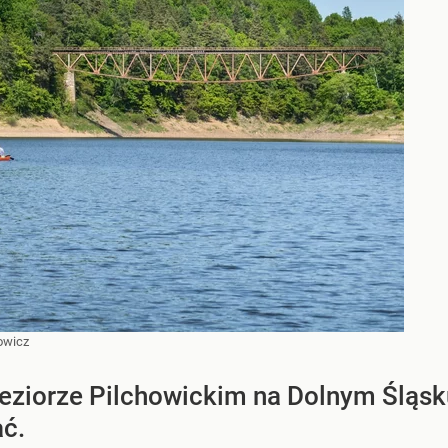
owicz
ziorze Pilchowickim na Dolnym Śląsku
ć.