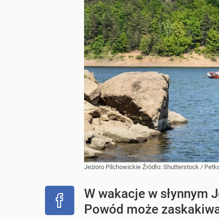
Jezioro Pilchowickie
Źródło:
Shutterstock
/
Petk
W wakacje w słynnym Je
Powód może zaskakiwa