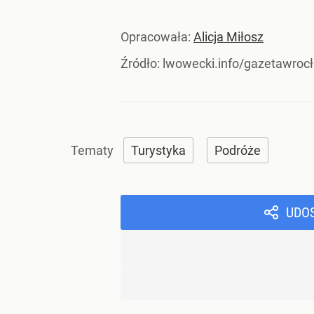
Opracowała:
Alicja Miłosz
Źródło:
lwowecki.info/gazetawroc
Turystyka
Podróże
UDO