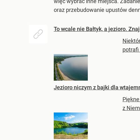
więc wybrać inne miejsca. Zadanie
oraz przebudowanie upustów denny
To wcale nie Bałtyk, a jezioro. Zna
Niektó
potrafi
Jezioro niczym z bajki dla wtajem
Piękne
z Niemi