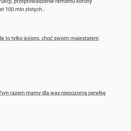
rukcji, przeprowadzenie remontu korony
t 100 mln złotych..
dę to tylko jezioro, choć swoim majestatem
i. Tym razem mamy dla was niepozorną perełkę