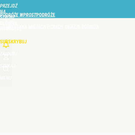
PRZEJDŹ
Udostępnij
0
Skomentuj
NA
PODRÓŻE WPROST
STRONĘ
GŁÓWNĄ
TURYSTYKA
MIEJSCA
PORADY
OKAZJE
POGODA
Perła świata w nowym rankingu. W tym mieście żyje
WPROST.PL
SUBSKRYBUJ
dodaj
ZALOGUJ
Nowa konstrukcja nad polskim morzem. Takiego zej
SZUKAJ
MENU
dodaj
Duże utrudnienia przez wulkan Etna. Samoloty zos
dodaj