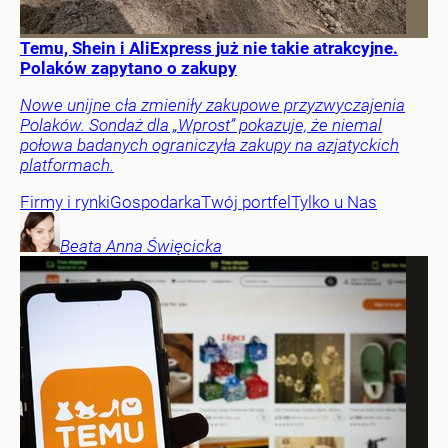
Temu, Shein i AliExpress już nie takie atrakcyjne.
Polaków zapytano o zakupy
Nowe unijne cła zmieniły zakupowe przyzwyczajenia
Polaków. Sondaż dla „Wprost” pokazuje, że niemal
połowa badanych ograniczyła zakupy na azjatyckich
platformach.
Firmy i rynki
Gospodarka
Twój portfel
Tylko u Nas
Beata Anna
Święcicka