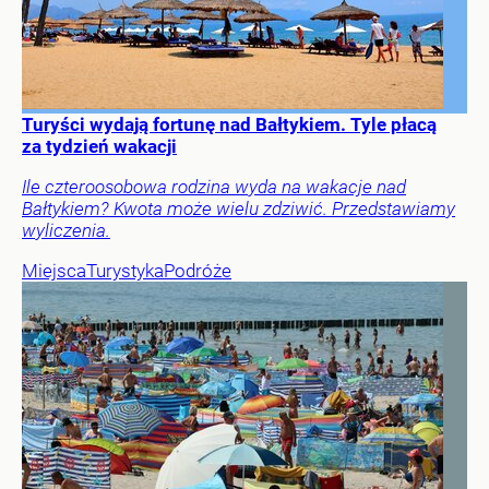
Turyści wydają fortunę nad Bałtykiem. Tyle płacą
za tydzień wakacji
Ile czteroosobowa rodzina wyda na wakacje nad
Bałtykiem? Kwota może wielu zdziwić. Przedstawiamy
wyliczenia.
Miejsca
Turystyka
Podróże