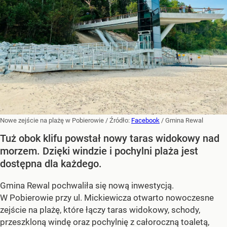
Nowe zejście na plażę w Pobierowie
/ Źródło:
Facebook
/
Gmina Rewal
Tuż obok klifu powstał nowy taras widokowy nad
morzem. Dzięki windzie i pochylni plaża jest
dostępna dla każdego.
Gmina Rewal pochwaliła się nową inwestycją.
W Pobierowie przy ul. Mickiewicza otwarto nowoczesne
zejście na plażę, które łączy taras widokowy, schody,
przeszkloną windę oraz pochylnię z całoroczną toaletą,