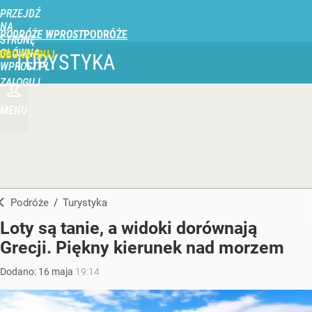
PRZEJDŹ
NA
PODRÓŻE WPROST
STRONĘ
GŁÓWNĄ
UBSKRYBUJ
TURYSTYKA
WPROST.PL
ZALOGUJ
MENU
Podróże
/
Turystyka
Loty są tanie, a widoki dorównają
Grecji. Piękny kierunek nad morzem
Dodano:
16
maja
19:14