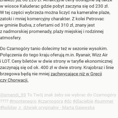
w wiosce Kaluderac gdzie pobyt zaczyna się od 230 zł.
W tej części wybrzeża można liczyć na kameralne plaże,
zatoki i mniej komercyjny charakter. Z kolei Petrovac
w gminie Budva, z ofertami od 310 zł, znany jest
z nadmorskiej promenady, plaży miejskiej i rodzinnej
atmosfery.
Do Czarnogóry tanio dolecimy też w sezonie wysokim.
Połączenia do tego kraju oferują m.in. Ryanair, Wizz Air
i LOT. Ceny biletów w dwie strony w taryfie ekonomicznej
zaczynają się od ok. 400 zł w dwie strony. Krajobraz i linie
brzegowa będą nie mniej
zachwycające niż w Grecji
czy Chorwacji.
@smendi_99
To Twój znak żeby sie wybrac do Czarnogóry
????
#montenegro
#czarnogora
#dc
#dlaciebie
#summer
#holiday
♬ dźwięk oryginalny - Marta Gajewska