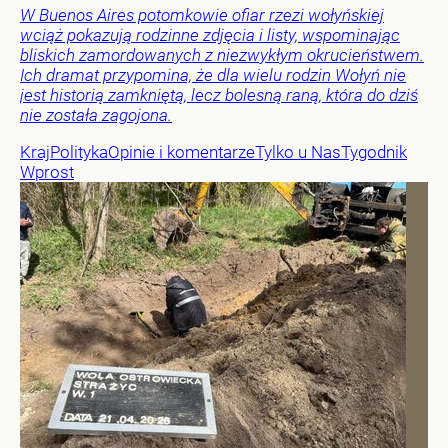
W Buenos Aires potomkowie ofiar rzezi wołyńskiej
wciąż pokazują rodzinne zdjęcia i listy, wspominając
bliskich zamordowanych z niezwykłym okrucieństwem.
Ich dramat przypomina, że dla wielu rodzin Wołyń nie
jest historią zamkniętą, lecz bolesną raną, która do dziś
nie została zagojona.
Kraj
Polityka
Opinie i komentarze
Tylko u Nas
Tygodnik
Wprost