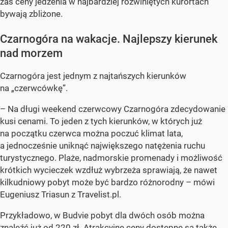
zaś ceny jedzenia w najbardziej rozwiniętych kurortach
bywają zbliżone.
Czarnogóra na wakacje. Najlepszy kierunek
nad morzem
Czarnogóra jest jednym z najtańszych kierunków
na „czerwcówkę”.
– Na długi weekend czerwcowy Czarnogóra zdecydowanie
kusi cenami. To jeden z tych kierunków, w których już
na początku czerwca można poczuć klimat lata,
a jednocześnie uniknąć największego natężenia ruchu
turystycznego. Plaże, nadmorskie promenady i możliwość
krótkich wycieczek wzdłuż wybrzeża sprawiają, że nawet
kilkudniowy pobyt może być bardzo różnorodny – mówi
Eugeniusz Triasun z Travelist.pl.
Przykładowo, w Budvie pobyt dla dwóch osób można
znaleźć już od 220 zł. Atrakcyjne ceny dostępne są także