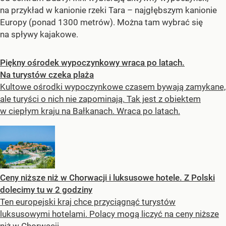
na przykład w kanionie rzeki Tara – najgłębszym kanionie
Europy (ponad 1300 metrów). Można tam wybrać się
na spływy kajakowe.
Piękny ośrodek wypoczynkowy wraca po latach.
Na turystów czeka plaża
Kultowe ośrodki wypoczynkowe czasem bywają zamykane,
ale turyści o nich nie zapominają. Tak jest z obiektem
w ciepłym kraju na Bałkanach. Wraca po latach.
Ceny niższe niż w Chorwacji i luksusowe hotele. Z Polski
dolecimy tu w 2 godziny
Ten europejski kraj chce przyciągnąć turystów
luksusowymi hotelami. Polacy mogą liczyć na ceny niższe
niż w Chorwacji.