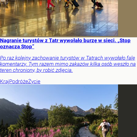
Nagranie turystów z Tatr wywołało burzę w sieci. „Stop
oznacza Stop”
Po raz kolejny zachowanie turystów w Tatrach wywołało falę
komentarzy. Tym razem mimo zakazów kilka osób weszło na
teren chroniony, by robić zdjęcia.
Kraj
Podróże
Życie