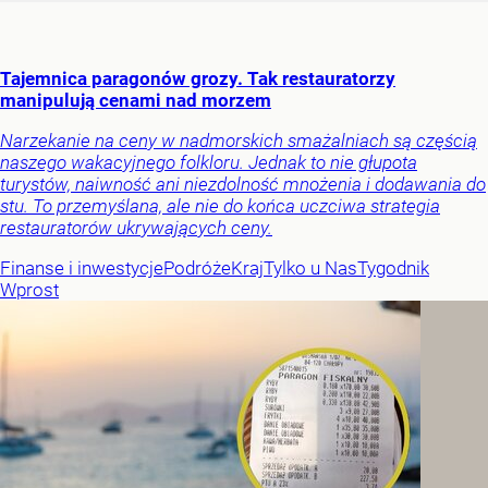
Tajemnica paragonów grozy. Tak restauratorzy
manipulują cenami nad morzem
Narzekanie na ceny w nadmorskich smażalniach są częścią
naszego wakacyjnego folkloru. Jednak to nie głupota
turystów, naiwność ani niezdolność mnożenia i dodawania do
stu. To przemyślana, ale nie do końca uczciwa strategia
restauratorów ukrywających ceny.
Finanse i inwestycje
Podróże
Kraj
Tylko u Nas
Tygodnik
Wprost