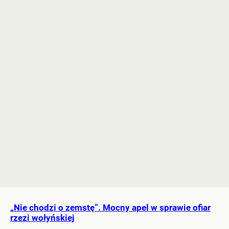
„Nie chodzi o zemstę”. Mocny apel w sprawie ofiar
rzezi wołyńskiej