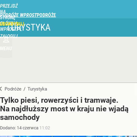
PRZEJDŹ
NA
PODRÓŻE WPROST
STRONĘ
GŁÓWNĄ
UBSKRYBUJ
TURYSTYKA
WPROST.PL
ZALOGUJ
MENU
Podróże
/
Turystyka
Tylko piesi, rowerzyści i tramwaje.
Na najdłuższy most w kraju nie wjadą
samochody
Dodano:
14
czerwca
11:02