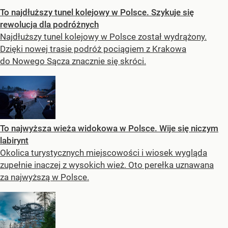
To najdłuższy tunel kolejowy w Polsce. Szykuje się
rewolucja dla podróżnych
Najdłuższy tunel kolejowy w Polsce został wydrążony.
Dzięki nowej trasie podróż pociągiem z Krakowa
do Nowego Sącza znacznie się skróci.
To najwyższa wieża widokowa w Polsce. Wije się niczym
labirynt
Okolica turystycznych miejscowości i wiosek wygląda
zupełnie inaczej z wysokich wież. Oto perełka uznawana
za najwyższą w Polsce.