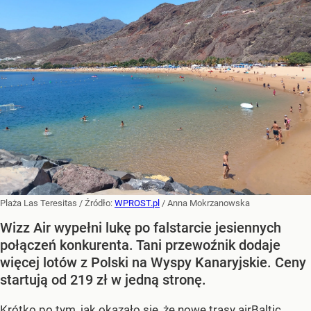
Plaża Las Teresitas
/ Źródło:
WPROST.pl
/
Anna Mokrzanowska
Wizz Air wypełni lukę po falstarcie jesiennych
połączeń konkurenta. Tani przewoźnik dodaje
więcej lotów z Polski na Wyspy Kanaryjskie. Ceny
startują od 219 zł w jedną stronę.
Krótko po tym, jak okazało się, że
nowe trasy airBaltic