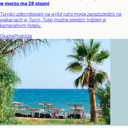
w morzu ma 28 stopni
Turyści zdecydowani na wylot jutro mogą zaoszczędzić na
wakacjach w Turcji. Tutaj można spędzić tydzień w
kameralnym hotelu.
Okazje
Podróże