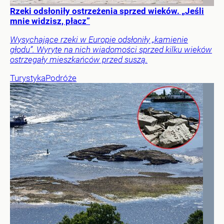
Rzeki odsłoniły ostrzeżenia sprzed wieków. „Jeśli
mnie widzisz, płacz”
Wysychające rzeki w Europie odsłoniły „kamienie
głodu”. Wyryte na nich wiadomości sprzed kilku wieków
ostrzegały mieszkańców przed suszą.
Turystyka
Podróże