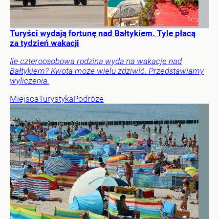
Turyści wydają fortunę nad Bałtykiem. Tyle płacą
za tydzień wakacji
Ile czteroosobowa rodzina wyda na wakacje nad
Bałtykiem? Kwota może wielu zdziwić. Przedstawiamy
wyliczenia.
Miejsca
Turystyka
Podróże