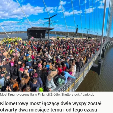
Most Kruunuvuorensilta w Finlandii
Źródło:
Shutterstock
/
JarkkoL
Kilometrowy most łączący dwie wyspy został
otwarty dwa miesiące temu i od tego czasu