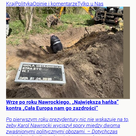
Kraj
Polityka
Opinie i komentarze
Tylko u Nas
Wrze po roku Nawrockiego. „Największa hańba”
kontra „Cała Europa nam go zazdrości”
Po pierwszym roku prezydentury nic nie wskazuje na to,
żeby Karol Nawrocki wyciszył spory między dwoma
zwaśnionymi politycznymi obozami. – Dotychczas