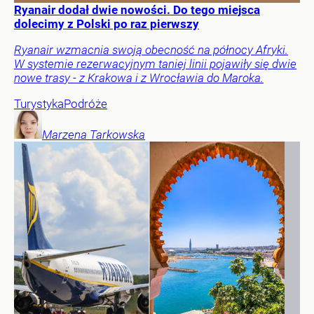
Ryanair dodał dwie nowości. Do tego miejsca
dolecimy z Polski po raz pierwszy
Ryanair wzmacnia swoją obecność na północy Afryki.
W systemie rezerwacyjnym taniej linii pojawiły się dwie
nowe trasy - z Krakowa i z Wrocławia do Maroka.
Turystyka
Podróże
Marzena
Tarkowska