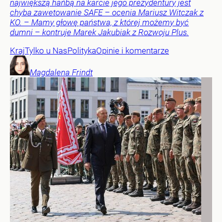
największą hańbą na karcie jego prezydentury jest
chyba zawetowanie SAFE – ocenia Mariusz Witczak z
KO. – Mamy głowę państwa, z której możemy być
dumni – kontruje Marek Jakubiak z Rozwoju Plus.
Kraj
Tylko u Nas
Polityka
Opinie i komentarze
Magdalena
Frindt