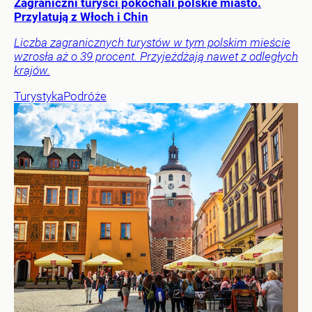
Zagraniczni turyści pokochali polskie miasto.
Przylatują z Włoch i Chin
Liczba zagranicznych turystów w tym polskim mieście
wzrosła aż o 39 procent. Przyjeżdżają nawet z odległych
krajów.
Turystyka
Podróże