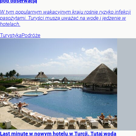
pod obserwacją
W tym popularnym wakacyjnym kraju rośnie ryzyko infekcji
pasożytami. Turyści muszą uważać na wodę i jedzenie w
hotelach.
Turystyka
Podróże
Last minute w nowym hotelu w Turcji. Tutaj woda