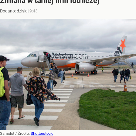
Zmiana w taniej linii lotniczej
Dodano:
dzisiaj
9:43
Samolot
/ Źródło:
Shutterstock