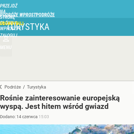
PRZEJDŹ
NA
PODRÓŻE WPROST
STRONĘ
GŁÓWNĄ
UBSKRYBUJ
TURYSTYKA
WPROST.PL
ZALOGUJ
MENU
Podróże
/
Turystyka
Rośnie zainteresowanie europejską
wyspą. Jest hitem wśród gwiazd
Dodano:
14
czerwca
15:03