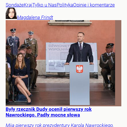
Sondaże
Kraj
Tylko u Nas
Polityka
Opinie i komentarze
Magdalena
Frindt
Były rzecznik Dudy ocenił pierwszy rok
Nawrockiego. Padły mocne słowa
Mija pierwszy rok prezydentury Karola Nawrockiego.