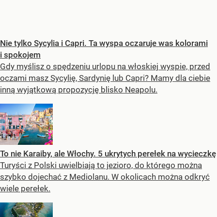
Nie tylko Sycylia i Capri. Ta wyspa oczaruje was kolorami
i spokojem
Gdy myślisz o spędzeniu urlopu na włoskiej wyspie, przed
oczami masz Sycylię, Sardynię lub Capri? Mamy dla ciebie
inną wyjątkową propozycję blisko Neapolu.
To nie Karaiby, ale Włochy. 5 ukrytych perełek na wycieczkę
Turyści z Polski uwielbiają to jezioro, do którego można
szybko dojechać z Mediolanu. W okolicach można odkryć
wiele perełek.