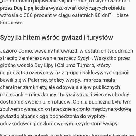
„Od momentu pojawienia się informacji o wyborze hotelu
przez Duę Lipę liczba wyszukiwań dotyczących obiektu
wzrosła o 306 procent w ciągu ostatnich 90 dni” – pisze
Euronews.
Sycylia hitem wśród gwiazd i turystów
Jezioro Como, weselny hit gwiazd, w ostatnich tygodniach
straciło zainteresowanie na rzecz Sycylii. Wszystko przez
głośne wesele Duy Lipy i Calluma Turnera, którzy
na początku czerwca wraz z grupą ekskluzywnych gości
bawili się w Palermo, stolicy wyspy. Impreza miała
charakter zamknięty, ale odbywała się w publicznych
miejscach – mieszkańcy i turyści stracili więc swobodny
dostęp do swoich ulic i placów. Opinia publiczna była tym
zbulwersowana, co ostatecznie skłonło międzynarodową
gwiazdę albańskiego pochodzenia do wypłaty
odszkodowań poszkodowanym rezydentom wyspy.