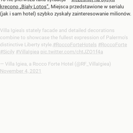
kręcono „Biały Lotos”.
Miejsca przedstawione w serialu
(jak i sam hotel) szybko zyskały zainteresowanie milionów.
Villa Igiea's stately facade and detailed decorations
combine to showcase the fullest expression of Palermo's
distinctive Liberty style.
#RoccoForteHotels
#RoccoForte
#Sicily
#VillaIgiea
pic.twitter.com/chtJZO1f4a
— Villa Igiea, a Rocco Forte Hotel (@RF_VillaIgiea)
November 4, 2021