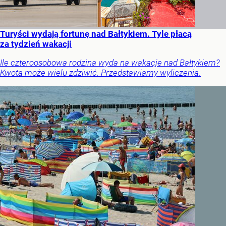
Turyści wydają fortunę nad Bałtykiem. Tyle płacą
za tydzień wakacji
Ile czteroosobowa rodzina wyda na wakacje nad Bałtykiem?
Kwota może wielu zdziwić. Przedstawiamy wyliczenia.