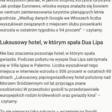
Na wszystkim jednak, w jakimś stopniu, korzysta turystyka.
Jak podaje Euronews, włoska wyspa znalazła się bowiem
w centrum zainteresowania turystów planujących letnie
podróże. „Według danych Google we Włoszech liczba
wyszukiwań związanych z miejscem ślubu piosenkarki
wzrosła w ostatnim tygodniu o 94 procent” – czytamy.
Luksusowy hotel, w którym spała Dua Lipa
Nie bez znaczenia pozostaje hotel, w którym spała
gwiazda. Podczas pobytu na wyspie Dua Lipa zatrzymała
się w Villa Igiea w Palermo. Liczba wyszukiwań tego
miejsca w internecie wzrosła o 306 procent w ostatnich 90
dniach. „Luksusowy, pięciogwiazdkowy hotel położony nad
Morzem Śródziemnym od lat przyciąga znane
osobistości.W przeszłości gościli tu przedstawiciele
europejskich rodzin królewskich oraz gwiazdy kina” –
czytamy.
To nie pierwsza taka sytuacja –
wcześniej na Sycylii