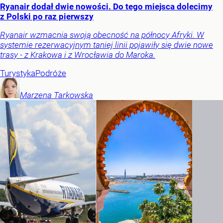
Ryanair dodał dwie nowości. Do tego miejsca dolecimy
z Polski po raz pierwszy
Ryanair wzmacnia swoją obecność na północy Afryki. W
systemie rezerwacyjnym taniej linii pojawiły się dwie nowe
trasy - z Krakowa i z Wrocławia do Maroka.
Turystyka
Podróże
Marzena
Tarkowska