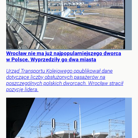
Wrocław nie ma już najpopularniejszego dworca
w Polsce. Wyprzedziły go dwa miasta
Urząd Transportu Kolejowego opublikował dane
dotyczące liczby obsłużonych pasażerów na
poszczególnych polskich dworcach. Wrocław stracił
pozycję lidera.