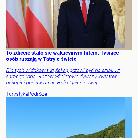
To zdjęcie stało się wakacyjnym hitem. Tysiące
osób ruszają w Tatry o świcie
Dla tych widoków turyści są gotowi być na szlaku z
samego rana. Różowo-fioletowe dywany kwiatów
najlepiej podziwiać na Hali Gąsienicowej.
Turystyka
Podróże