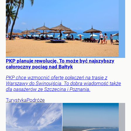
PKP planuje rewolucję. To może być najszybszy
całoroczny pociąg nad Bałtyk
PKP chce wzmocnić ofertę połączeń na trasie z
Warszawy do Świnoujścia. To dobra wiadomość także
dla pasażerów ze Szczecina i Poznania.
Turystyka
Podróże