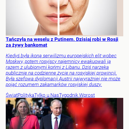
Tańczyła na weselu z Putinem. Dzisiaj robi w Rosji
za żywy bankomat
Kiedyś była ikoną serwilizmu europejskich elit wobec
Moskwy, potem rosyjscy najemnicy ewakuowali ją
razem z ulubionymi końmi z Libanu. Dziś narzeka
publicznie na codzienne życie na rosyjskiej prowincji.
Była szefowa dyplomacji Austrii najwyraźniej nie może
pojąć rozumem zakamarków rosyjskiej duszy.
Świat
Polityka
Tylko u Nas
Tygodnik Wprost