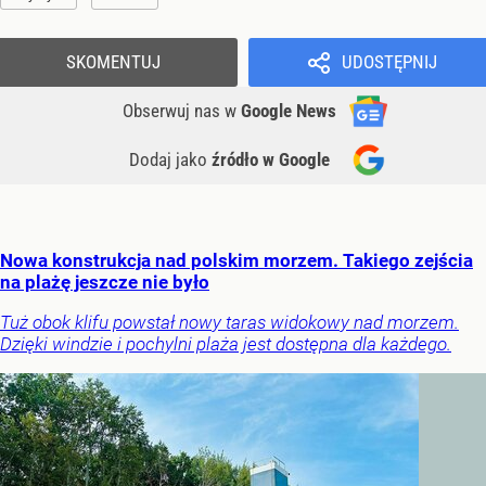
SKOMENTUJ
UDOSTĘPNIJ
Obserwuj nas
w
Google News
Dodaj jako
źródło w Google
Nowa konstrukcja nad polskim morzem. Takiego zejścia
na plażę jeszcze nie było
Tuż obok klifu powstał nowy taras widokowy nad morzem.
Dzięki windzie i pochylni plaża jest dostępna dla każdego.