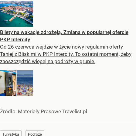
Bilety na wakacje zdrożeją. Zmiana w popularnej ofercie
PKP Intercity
Od 26 czerwca wejdzie w życie nowy regulamin oferty
Taniej z Bliskimi w PKP Intercity. To ostatni moment, żeby
zaoszczędzić więcej na podróży w grupie.
Źródło:
Materiały Prasowe Travelist.pl
Turystyka
Podróże