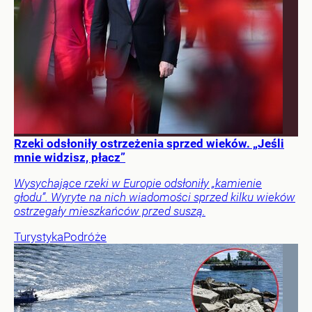
Rzeki odsłoniły ostrzeżenia sprzed wieków. „Jeśli
mnie widzisz, płacz”
Wysychające rzeki w Europie odsłoniły „kamienie
głodu”. Wyryte na nich wiadomości sprzed kilku wieków
ostrzegały mieszkańców przed suszą.
Turystyka
Podróże