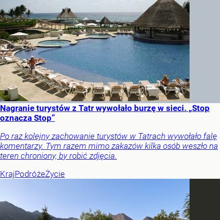
Nagranie turystów z Tatr wywołało burzę w sieci. „Stop
oznacza Stop”
Po raz kolejny zachowanie turystów w Tatrach wywołało falę
komentarzy. Tym razem mimo zakazów kilka osób weszło na
teren chroniony, by robić zdjęcia.
Kraj
Podróże
Życie