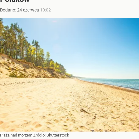
Dodano:
24
czerwca
10:02
Plaża nad morzem
Źródło:
Shutterstock