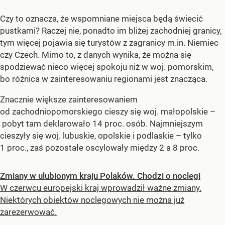
Czy to oznacza, że wspomniane miejsca będą świecić
pustkami? Raczej nie, ponadto im bliżej zachodniej granicy,
tym więcej pojawia się turystów z zagranicy m.in. Niemiec
czy Czech. Mimo to, z danych wynika, że można się
spodziewać nieco więcej spokoju niż w woj. pomorskim,
bo różnica w zainteresowaniu regionami jest znacząca.
Znacznie większe zainteresowaniem
od zachodniopomorskiego cieszy się woj. małopolskie –
pobyt tam deklarowało 14 proc. osób. Najmniejszym
cieszyły się woj. lubuskie, opolskie i podlaskie – tylko
1 proc., zaś pozostałe oscylowały między 2 a 8 proc.
Zmiany w ulubionym kraju Polaków. Chodzi o noclegi
W czerwcu europejski kraj wprowadził ważne zmiany.
Niektórych obiektów noclegowych nie można już
zarezerwować.