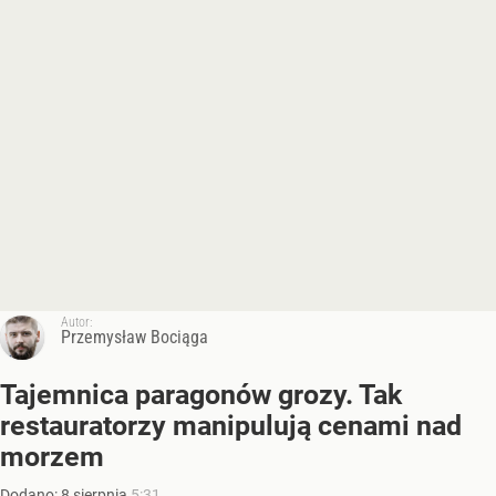
Autor:
Przemysław Bociąga
Tajemnica paragonów grozy. Tak
restauratorzy manipulują cenami nad
morzem
Dodano:
8
sierpnia
5:31