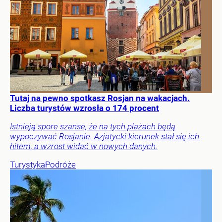
Tutaj na pewno spotkasz Rosjan na wakacjach.
Liczba turystów wzrosła o 174 procent
Istnieją spore szanse, że na tych plażach będą
wypoczywać Rosjanie. Azjatycki kierunek stał się ich
hitem, a wzrost widać w nowych danych.
Turystyka
Podróże