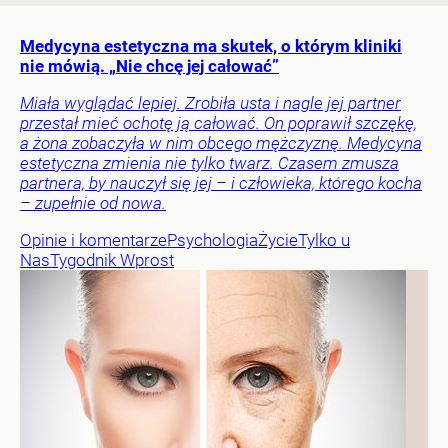
Medycyna estetyczna ma skutek, o którym kliniki
nie mówią. „Nie chcę jej całować”
Miała wyglądać lepiej. Zrobiła usta i nagle jej partner
przestał mieć ochotę ją całować. On poprawił szczękę,
a żona zobaczyła w nim obcego mężczyznę. Medycyna
estetyczna zmienia nie tylko twarz. Czasem zmusza
partnera, by nauczył się jej – i człowieka, którego kocha
– zupełnie od nowa.
Opinie i komentarze
Psychologia
Życie
Tylko u
Nas
Tygodnik Wprost