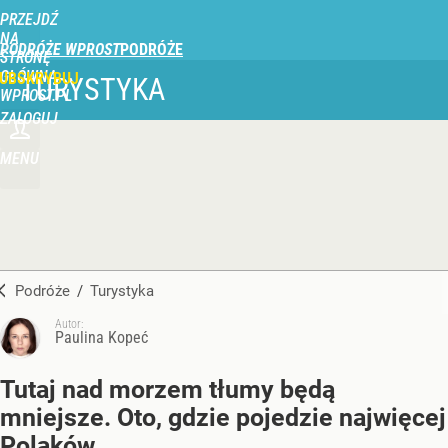
PRZEJDŹ
NA
PODRÓŻE WPROST
STRONĘ
GŁÓWNĄ
UBSKRYBUJ
TURYSTYKA
WPROST.PL
ZALOGUJ
MENU
Podróże
/
Turystyka
Autor:
Paulina Kopeć
Tutaj nad morzem tłumy będą
mniejsze. Oto, gdzie pojedzie najwięcej
Polaków