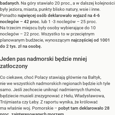
badanych
. Na góry stawiało 20 proc., a w dalszej kolejności
były jeziora, miasta, punkty blisko natury, wsie i inne.
Ponadto
najwięcej osób deklarowało wyjazd na 4-6
noclegów – 42 proc.
lub 1 -3 noclegów – 25 proc.
Na trzecim miejscu były osoby wybierające do 10
noclegów – 22 proc. Wszystko to w przeciętnym
planowanym budżecie, wynoszącym
najczęściej od 1001
do 2 tys. zł na osobę.
Jeden pas nadmorski będzie mniej
zatłoczony
Co ciekawe, choć Polacy stawiają głównie na Bałtyk,
nie we wszystkich nadmorskich regionach będzie ich tyle
samo. Jeśli zechcecie uniknąć nadmiernych tłumów,
będziecie musieli zrezygnować z Helu, Władysławowa,
Trójmiasta czy Łeby. Z raportu wynika, że królować
ma właśnie woj. Pomorskie –
pobyt tam deklarowało 28
proc. zainteresowanych morzem.