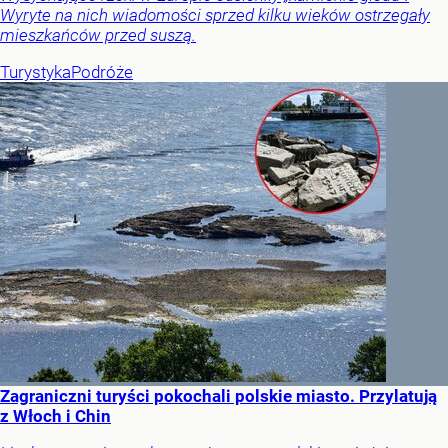
Wyryte na nich wiadomości sprzed kilku wieków ostrzegały
mieszkańców przed suszą.
Turystyka
Podróże
Zagraniczni turyści pokochali polskie miasto. Przylatują
z Włoch i Chin