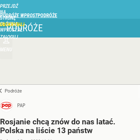
PRZEJDŹ
NA
PODRÓŻE WPROST
STRONĘ
GŁÓWNĄ
UBSKRYBUJ
PODRÓŻE
WPROST.PL
ZALOGUJ
MENU
Podróże
PAP
Rosjanie chcą znów do nas latać.
Polska na liście 13 państw