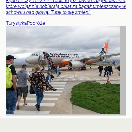
Ryanair czy Wizz Air zrobili to już dawno. Są jednak linie,
które wciąż nie pobierają opłat za bagaż umieszczany w
schowku nad głową. Tutaj to się zmieni.
Turystyka
Podróże