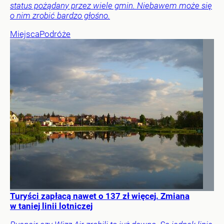
status pożądany przez wiele gmin. Niebawem może się
o nim zrobić bardzo głośno.
Miejsca
Podróże
Turyści zapłacą nawet o 137 zł więcej. Zmiana
w taniej linii lotniczej