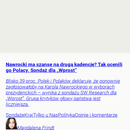
Nawrocki ma szansę na drugą kadencję? Tak ocenili
go Polacy. Sondaż dla „Wprost”
Blisko 39 proc. Polek i Polaków deklaruje, że ponownie
zagłosowałoby na Karola Nawrockiego w wyborach
prezydenckich – wynika z sondażu SW Research dla
„Wprost”. Grupa krytyków głowy państwa jest
liczniejsza.
Sondaże
Kraj
Tylko u Nas
Polityka
Opinie i komentarze
Magdalena
Frindt