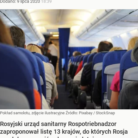
Dodano:
9
lipca
2020
18:39
Pokład samolotu, zdjęcie ilustracyjne
Źródło:
Pixabay
/
StockSnap
Rosyjski urząd sanitarny Rospotriebnadzor
zaproponował listę 13 krajów, do których Rosja