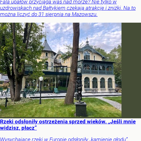
Fala upałów przyciąga was nad morze? Nie tylko w
uzdrowiskach nad Bałtykiem czekają atrakcje i zniżki. Na to
można liczyć do 31 sierpnia na Mazowszu.
Rzeki odsłoniły ostrzeżenia sprzed wieków. „Jeśli mnie
widzisz, płacz”
Wysychające rzeki w Europie odsłoniły „kamienie głodu”.