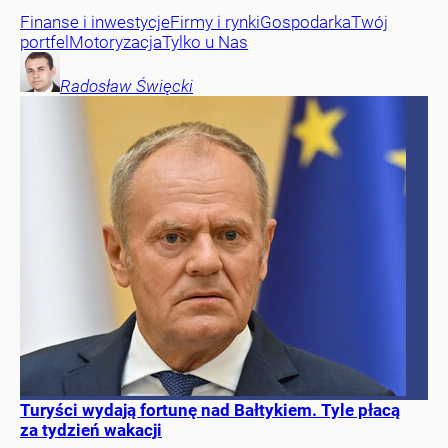
Finanse i inwestycje
Firmy i rynki
Gospodarka
Twój
portfel
Motoryzacja
Tylko u Nas
Radosław
Święcki
Turyści wydają fortunę nad Bałtykiem. Tyle płacą
za tydzień wakacji