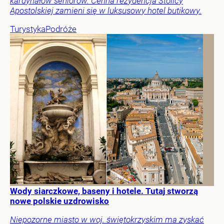
kardynałów seniorów. Cenna rezydencja Stolicy
Apostolskiej zamieni się w luksusowy hotel butikowy.
Turystyka
Podróże
Wody siarczkowe, baseny i hotele. Tutaj stworzą
nowe polskie uzdrowisko
Niepozorne miasto w woj. świętokrzyskim ma zyskać