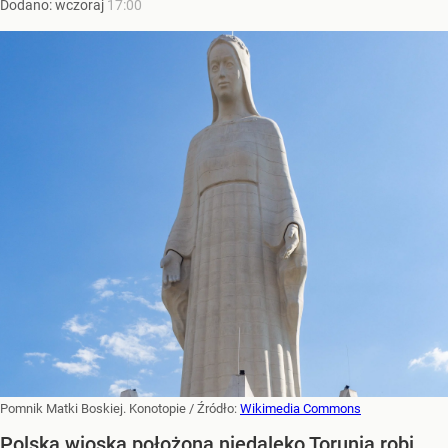
Dodano:
wczoraj
17:00
Pomnik Matki Boskiej. Konotopie
/ Źródło:
Wikimedia Commons
Polska wioska położona niedaleko Torunia robi