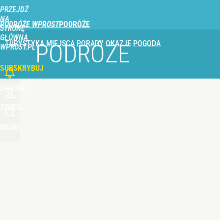
PRZEJDŹ
Udostępnij
0
Skomentuj
NA
PODRÓŻE WPROST
STRONĘ
GŁÓWNĄ
TURYSTYKA
MIEJSCA
PORADY
OKAZJE
POGODA
PODRÓŻE
WPROST.PL
SUBSKRYBUJ
ZALOGUJ
SZUKAJ
MENU