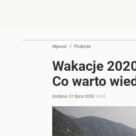
Wprost
/
Podróże
Wakacje 2020 
Co warto wie
Dodano:
21
lipca
2020
14:36