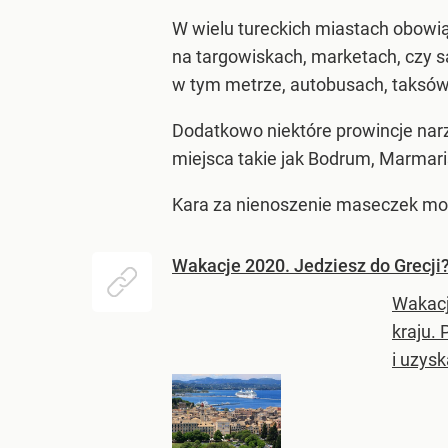
W wielu tureckich miastach obowi
na targowiskach, marketach, czy s
w tym metrze, autobusach, taksów
Dodatkowo niektóre prowincje nar
miejsca takie jak Bodrum, Marmaris 
Kara za nienoszenie maseczek może 
Wakacje 2020. Jedziesz do Grecji
Wakacj
kraju.
i uzysk