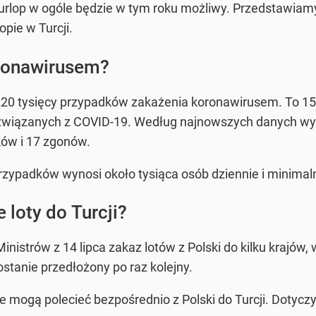
 urlop w ogóle będzie w tym roku możliwy. Przedstawiamy
pie w Turcji.
oronawirusem?
 220 tysięcy przypadków zakażenia koronawirusem. To 15
związanych z COVID-19. Według najnowszych danych wyz
ów i 17 zgonów.
rzypadków wynosi około tysiąca osób dziennie i minimaln
loty do Turcji?
istrów z 14 lipca zakaz lotów z Polski do kilku krajów, w
stanie przedłożony po raz kolejny.
ie mogą polecieć bezpośrednio z Polski do Turcji. Dotycz