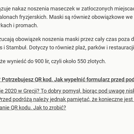
ązuje nakaz noszenia maseczek w zatłoczonych miejscac
alonach fryzjerskich. Maski są również obowiązkowe we 
kach i promach.
zucają obowiązek noszenia maski przez cały czas poza 
i Stambuł. Dotyczy to również plaż, parków i restauracji, 
wynieść do 900 lir, czyli około 550 złotych.
? Potrzebujesz QR kod. Jak wypełnić formularz przed po
e 2020 w Grecji? To dobry pomysł, biorąc pod uwagę ni
 Przed podróżą należy jednak pamiętać, że konieczne jes
anie QR kodu. Jak to zrobić?