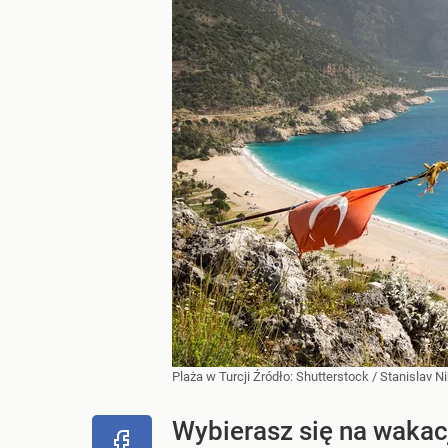
Plaża w Turcji
Źródło:
Shutterstock
/
Stanislav N
Wybierasz się na wakac