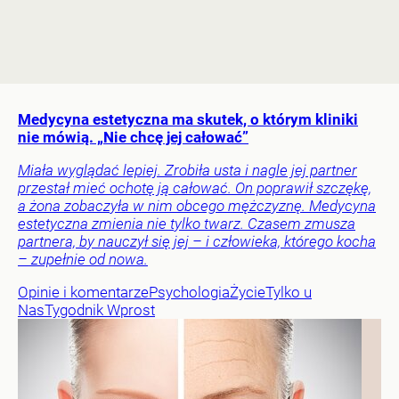
Medycyna estetyczna ma skutek, o którym kliniki
nie mówią. „Nie chcę jej całować”
Miała wyglądać lepiej. Zrobiła usta i nagle jej partner
przestał mieć ochotę ją całować. On poprawił szczękę,
a żona zobaczyła w nim obcego mężczyznę. Medycyna
estetyczna zmienia nie tylko twarz. Czasem zmusza
partnera, by nauczył się jej – i człowieka, którego kocha
– zupełnie od nowa.
Opinie i komentarze
Psychologia
Życie
Tylko u
Nas
Tygodnik Wprost