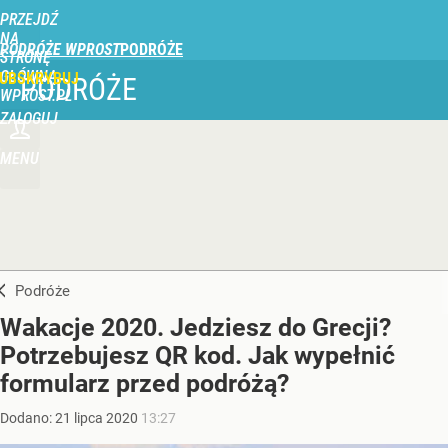
PRZEJDŹ
NA
PODRÓŻE WPROST
STRONĘ
GŁÓWNĄ
UBSKRYBUJ
PODRÓŻE
WPROST.PL
ZALOGUJ
MENU
Podróże
Wakacje 2020. Jedziesz do Grecji?
Potrzebujesz QR kod. Jak wypełnić
formularz przed podróżą?
Dodano:
21
lipca
2020
13:27