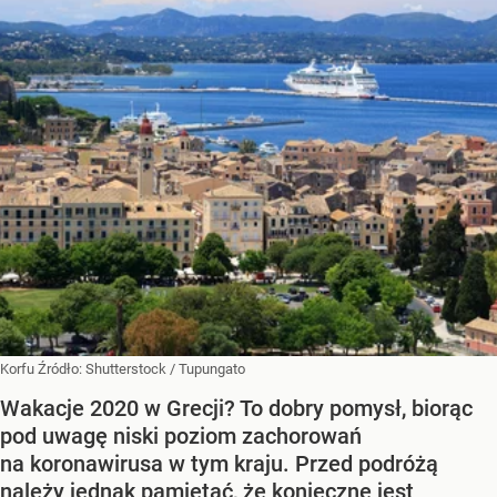
Korfu
Źródło:
Shutterstock
/
Tupungato
Wakacje 2020 w Grecji? To dobry pomysł, biorąc
pod uwagę niski poziom zachorowań
na koronawirusa w tym kraju. Przed podróżą
należy jednak pamiętać, że konieczne jest