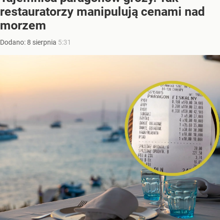
restauratorzy manipulują cenami nad
morzem
Dodano:
8
sierpnia
5:31