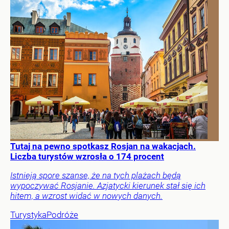
Tutaj na pewno spotkasz Rosjan na wakacjach.
Liczba turystów wzrosła o 174 procent
Istnieją spore szanse, że na tych plażach będą
wypoczywać Rosjanie. Azjatycki kierunek stał się ich
hitem, a wzrost widać w nowych danych.
Turystyka
Podróże