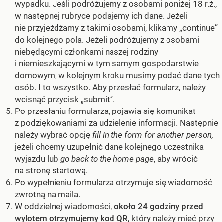
wypadku. Jeśli podróżujemy z osobami poniżej 18 r.ż.,
w następnej rubryce podajemy ich dane. Jeżeli
nie przyjeżdżamy z takimi osobami, klikamy
„continue”
do kolejnego pola. Jeżeli podróżujemy z osobami
niebędącymi członkami naszej rodziny
i niemieszkającymi w tym samym gospodarstwie
domowym, w kolejnym kroku musimy podać dane tych
osób. I to wszystko. Aby przesłać formularz, należy
wcisnąć przycisk
„submit”
.
Po przesłaniu formularza, pojawia się komunikat
z podziękowaniami za udzielenie informacji. Następnie
należy wybrać opcję
fill in the form for another person,
jeżeli chcemy uzupełnić dane kolejnego uczestnika
wyjazdu lub
go back to the home page
, aby wrócić
na stronę startową.
Po wypełnieniu formularza otrzymuje się wiadomość
zwrotną na maila.
W oddzielnej wiadomości,
około 24 godziny przed
wylotem otrzymujemy kod QR
, który należy mieć przy