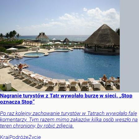
Nagranie turystów z Tatr wywołało burzę w sieci. „Stop
oznacza Stop”
Po raz kolejny zachowanie turystów w Tatrach wywołało falę
komentarzy. Tym razem mimo zakazów kilka osób weszło na
teren chroniony, by robić zdjęcia.
Kraj
Podróże
Życie