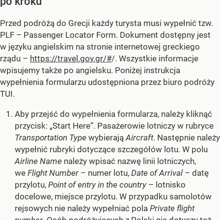
po kroku
Przed podróżą do Grecji każdy turysta musi wypełnić tzw.
PLF – Passenger Locator Form. Dokument dostępny jest
w języku angielskim na stronie internetowej greckiego
rządu –
https://travel.gov.gr/#
/. Wszystkie informacje
wpisujemy także po angielsku. Poniżej instrukcja
wypełnienia formularzu udostępniona przez biuro podróży
TUI.
Aby przejść do wypełnienia formularza, należy kliknąć
przycisk:
„Start Here”
. Pasażerowie lotniczy w rubryce
Transportation Type
wybierają
Aircraft
. Następnie należy
wypełnić rubryki dotyczące szczegółów lotu. W polu
Airline Name
należy wpisać nazwę linii lotniczych,
we
Flight Number
– numer lotu,
Date of Arrival
– datę
przylotu,
Point of entry in the country
– lotnisko
docelowe, miejsce przylotu. W przypadku samolotów
rejsowych nie należy wypełniać pola
Private flight
number
. Osób podróżujących z Polski nie dotyczy też