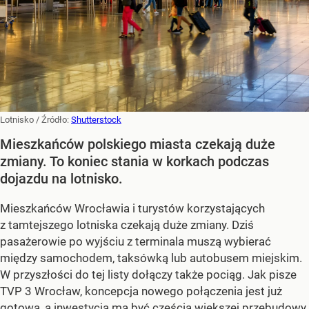
Lotnisko
/ Źródło:
Shutterstock
Mieszkańców polskiego miasta czekają duże
zmiany. To koniec stania w korkach podczas
dojazdu na lotnisko.
Mieszkańców Wrocławia i turystów korzystających
z tamtejszego lotniska czekają duże zmiany. Dziś
pasażerowie po wyjściu z terminala muszą wybierać
między samochodem, taksówką lub autobusem miejskim.
W przyszłości do tej listy dołączy także pociąg. Jak pisze
TVP 3 Wrocław, koncepcja nowego połączenia jest już
gotowa, a inwestycja ma być częścią większej przebudowy