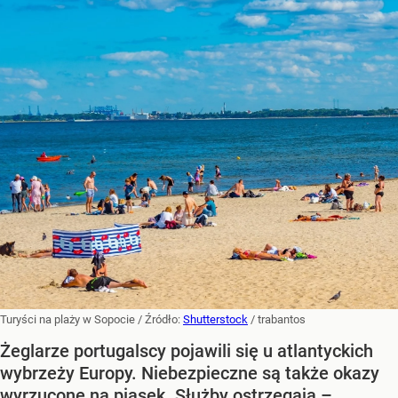
Turyści na plaży w Sopocie
/ Źródło:
Shutterstock
/
trabantos
Żeglarze portugalscy pojawili się u atlantyckich
wybrzeży Europy. Niebezpieczne są także okazy
wyrzucone na piasek. Służby ostrzegają –