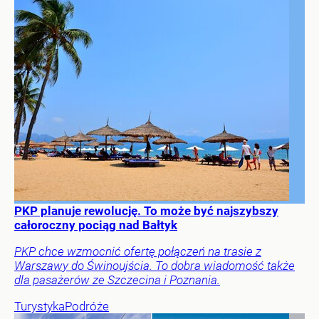
PKP planuje rewolucję. To może być najszybszy
całoroczny pociąg nad Bałtyk
PKP chce wzmocnić ofertę połączeń na trasie z
Warszawy do Świnoujścia. To dobra wiadomość także
dla pasażerów ze Szczecina i Poznania.
Turystyka
Podróże