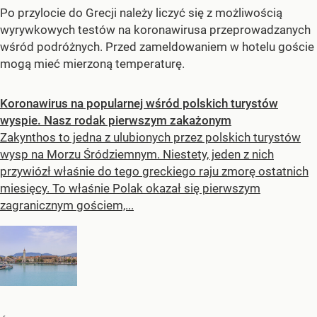
Po przylocie do Grecji należy liczyć się z możliwością
wyrywkowych testów na koronawirusa przeprowadzanych
wśród podróżnych. Przed zameldowaniem w hotelu goście
mogą mieć mierzoną temperaturę.
Koronawirus na popularnej wśród polskich turystów
wyspie. Nasz rodak pierwszym zakażonym
Zakynthos to jedna z ulubionych przez polskich turystów
wysp na Morzu Śródziemnym. Niestety, jeden z nich
przywiózł właśnie do tego greckiego raju zmorę ostatnich
miesięcy. To właśnie Polak okazał się pierwszym
zagranicznym gościem,...