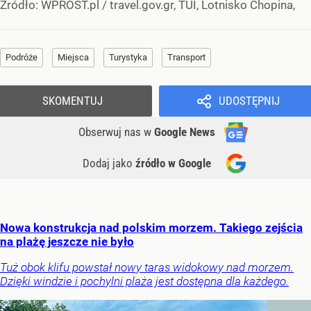
Źródło:
WPROST.pl
/
travel.gov.gr, TUI, Lotnisko Chopina,
Podróże
Miejsca
Turystyka
Transport
SKOMENTUJ
UDOSTĘPNIJ
Obserwuj nas
w
Google News
Dodaj jako
źródło w Google
Nowa konstrukcja nad polskim morzem. Takiego zejścia
na plażę jeszcze nie było
Tuż obok klifu powstał nowy taras widokowy nad morzem.
Dzięki windzie i pochylni plaża jest dostępna dla każdego.