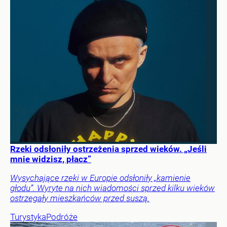
Rzeki odsłoniły ostrzeżenia sprzed wieków. „Jeśli
mnie widzisz, płacz”
Wysychające rzeki w Europie odsłoniły „kamienie
głodu”. Wyryte na nich wiadomości sprzed kilku wieków
ostrzegały mieszkańców przed suszą.
Turystyka
Podróże