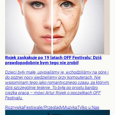
Rojek zaskakuje po 19 latach OFF Festivalu: Dziś
prawdopodobnie bym tego nie zrobił
Dzieci były małe, usypialiśmy je, wchodziliśmy na górę i
do późnej nocy siedzieliśmy przy komputerach. Nie
wspominam tego jako romantycznego czasu, za którym
dziś szczególnie tęsknię. To była po prostu bardzo
ciężka praca – mówi Artur Rojek o początkach OFF
Festivalu.
Rozrywka
Festiwale/Przeglądy
Muzyka
Tylko u Nas