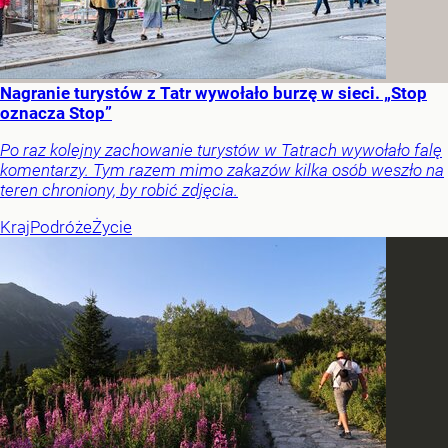
Nagranie turystów z Tatr wywołało burzę w sieci. „Stop
oznacza Stop”
Po raz kolejny zachowanie turystów w Tatrach wywołało falę
komentarzy. Tym razem mimo zakazów kilka osób weszło na
teren chroniony, by robić zdjęcia.
Kraj
Podróże
Życie