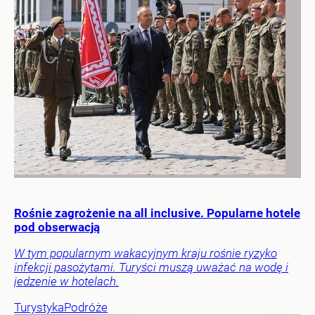
Rośnie zagrożenie na all inclusive. Popularne hotele
pod obserwacją
W tym popularnym wakacyjnym kraju rośnie ryzyko
infekcji pasożytami. Turyści muszą uważać na wodę i
jedzenie w hotelach.
Turystyka
Podróże