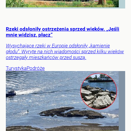
Rzeki odsłoniły ostrzeżenia sprzed wieków. „Jeśli
mnie widzisz, płacz”
Wysychające rzeki w Europie odsłoniły „kamienie
głodu”. Wyryte na nich wiadomości sprzed kilku wieków
ostrzegały mieszkańców przed suszą.
Turystyka
Podróże