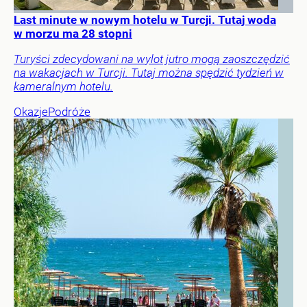
Last minute w nowym hotelu w Turcji. Tutaj woda
w morzu ma 28 stopni
Turyści zdecydowani na wylot jutro mogą zaoszczędzić
na wakacjach w Turcji. Tutaj można spędzić tydzień w
kameralnym hotelu.
Okazje
Podróże