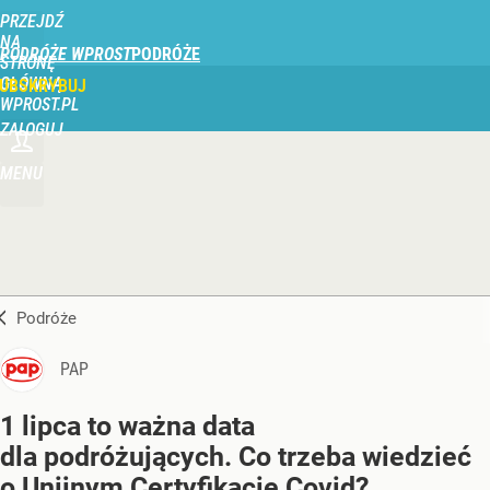
PRZEJDŹ
NA
PODRÓŻE WPROST
STRONĘ
GŁÓWNĄ
UBSKRYBUJ
WPROST.PL
ZALOGUJ
MENU
Podróże
PAP
1 lipca to ważna data
dla podróżujących. Co trzeba wiedzieć
o Unijnym Certyfikacie Covid?