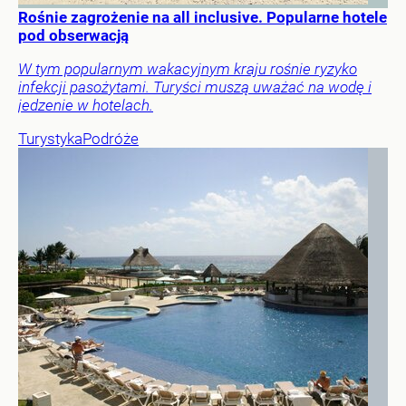
Rośnie zagrożenie na all inclusive. Popularne hotele
pod obserwacją
W tym popularnym wakacyjnym kraju rośnie ryzyko
infekcji pasożytami. Turyści muszą uważać na wodę i
jedzenie w hotelach.
Turystyka
Podróże