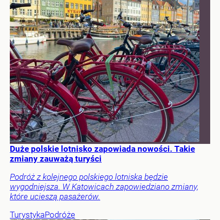
Duże polskie lotnisko zapowiada nowości. Takie
zmiany zauważą turyści
Podróż z kolejnego polskiego lotniska będzie
wygodniejsza. W Katowicach zapowiedziano zmiany,
które ucieszą pasażerów.
Turystyka
Podróże