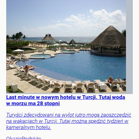
Last minute w nowym hotelu w Turcji. Tutaj woda
w morzu ma 28 stopni
Turyści zdecydowani na wylot jutro mogą zaoszczędzić
na wakacjach w Turcji. Tutaj można spędzić tydzień w
kameralnym hotelu.
Okazje
Podróże