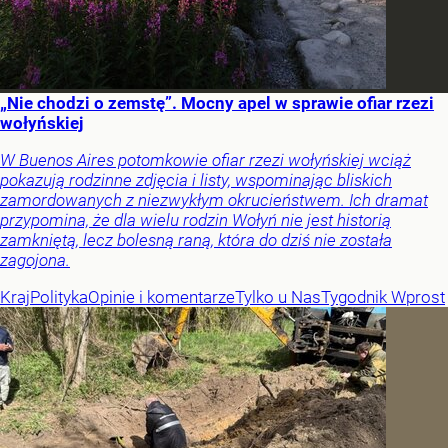
„Nie chodzi o zemstę”. Mocny apel w sprawie ofiar rzezi
wołyńskiej
W Buenos Aires potomkowie ofiar rzezi wołyńskiej wciąż
pokazują rodzinne zdjęcia i listy, wspominając bliskich
zamordowanych z niezwykłym okrucieństwem. Ich dramat
przypomina, że dla wielu rodzin Wołyń nie jest historią
zamkniętą, lecz bolesną raną, która do dziś nie została
zagojona.
Kraj
Polityka
Opinie i komentarze
Tylko u Nas
Tygodnik Wprost