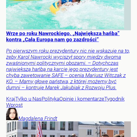
Wrze po roku Nawrockiego. „Największa hańba”
kontra „Cała Europa nam go zazdrości”
Po pierwszym roku prezydentury nic nie wskazuje na to,
żeby Karol Nawrocki wyciszył spory między dwoma
zwaśnionymi politycznymi obozami. – Dotychczas
największą hańbą na karcie jego prezydentury jest
chyba zawetowanie SAFE – ocenia Mariusz Witczak z
KO. – Mamy głowę państwa, z której możemy być
dumni – kontruje Marek Jakubiak z Rozwoju Plus.
Kraj
Tylko u Nas
Polityka
Opinie i komentarze
Tygodnik
Wprost
Magdalena
Frindt