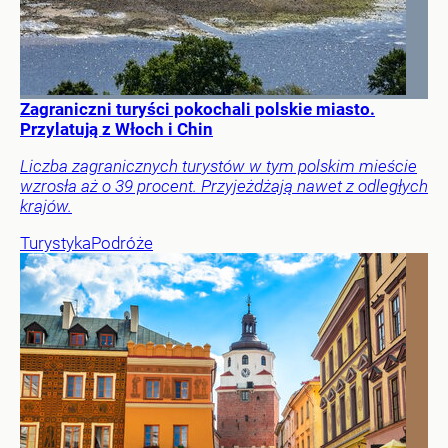
Zagraniczni turyści pokochali polskie miasto.
Przylatują z Włoch i Chin
Liczba zagranicznych turystów w tym polskim mieście
wzrosła aż o 39 procent. Przyjeżdżają nawet z odległych
krajów.
Turystyka
Podróże