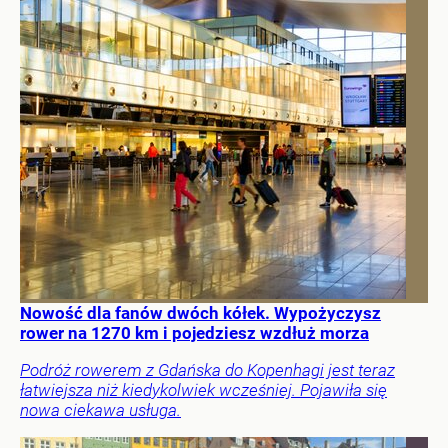
Nowość dla fanów dwóch kółek. Wypożyczysz
rower na 1270 km i pojedziesz wzdłuż morza
Podróż rowerem z Gdańska do Kopenhagi jest teraz
łatwiejsza niż kiedykolwiek wcześniej. Pojawiła się
nowa ciekawa usługa.