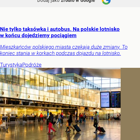
Dodaj jako
źródło w Google
Nie tylko taksówka i autobus. Na polskie lotnisko
w końcu dojedziemy pociągiem
Mieszkańców polskiego miasta czekają duże zmiany. To
koniec stania w korkach podczas dojazdu na lotnisko.
Turystyka
Podróże