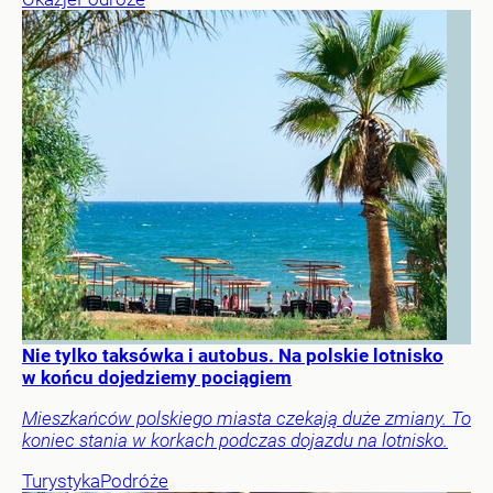
Nie tylko taksówka i autobus. Na polskie lotnisko
w końcu dojedziemy pociągiem
Mieszkańców polskiego miasta czekają duże zmiany. To
koniec stania w korkach podczas dojazdu na lotnisko.
Turystyka
Podróże