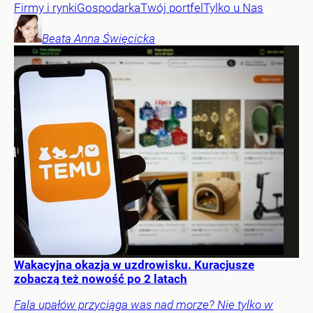
Firmy i rynki
Gospodarka
Twój portfel
Tylko u Nas
Beata Anna
Święcicka
Wakacyjna okazja w uzdrowisku. Kuracjusze
zobaczą też nowość po 2 latach
Fala upałów przyciąga was nad morze? Nie tylko w