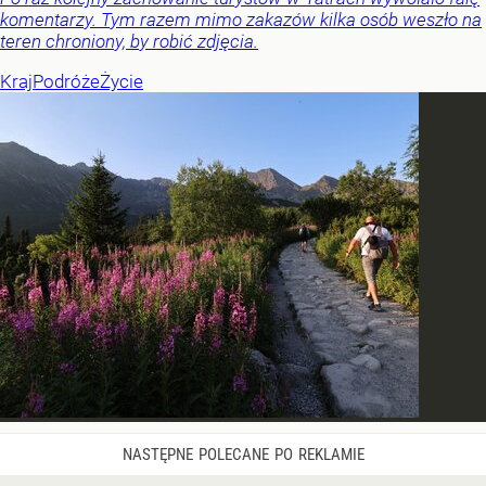
komentarzy. Tym razem mimo zakazów kilka osób weszło na
teren chroniony, by robić zdjęcia.
Kraj
Podróże
Życie