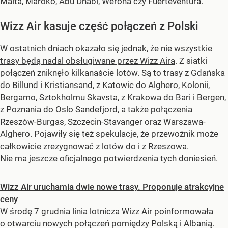
Malta, Maroko, Abu Dhabi, Werona czy Fuerteventura.
Wizz Air kasuje część połączeń z Polski
W ostatnich dniach okazało się jednak, że
nie wszystkie
trasy będą nadal obsługiwane przez Wizz Aira
. Z siatki
połączeń zniknęło kilkanaście lotów. Są to trasy z Gdańska
do Billund i Kristiansand, z Katowic do Alghero, Kolonii,
Bergamo, Sztokholmu Skavsta, z Krakowa do Bari i Bergen,
z Poznania do Oslo Sandefjord, a także połączenia
Rzeszów-Burgas, Szczecin-Stavanger oraz Warszawa-
Alghero. Pojawiły się też spekulacje, że przewoźnik może
całkowicie zrezygnować z lotów do i z Rzeszowa.
Nie ma jeszcze oficjalnego potwierdzenia tych doniesień.
Wizz Air uruchamia dwie nowe trasy. Proponuje atrakcyjne
ceny
W środę 7 grudnia linia lotnicza Wizz Air poinformowała
o otwarciu nowych połączeń pomiędzy Polską i Albanią.