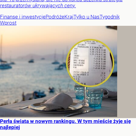
restauratorów ukrywających ceny.
Finanse i inwestycje
Podróże
Kraj
Tylko u Nas
Tygodnik
Wprost
Perła świata w nowym rankingu. W tym mieście żyje się
najlepiej