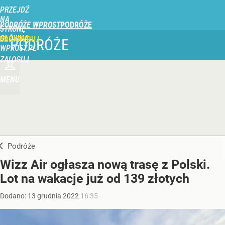
PRZEJDŹ
NA
PODRÓŻE WPROST
STRONĘ
GŁÓWNĄ
UBSKRYBUJ
PODRÓŻE
WPROST.PL
ZALOGUJ
MENU
Podróże
Wizz Air ogłasza nową trasę z Polski.
Lot na wakacje już od 139 złotych
Dodano:
13
grudnia
2022
16:35