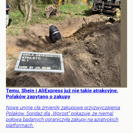
Temu, Shein i AliExpress już nie takie atrakcyjne.
Polaków zapytano o zakupy
Nowe unijne cła zmieniły zakupowe przyzwyczajenia
Polaków. Sondaż dla „Wprost” pokazuje, że niemal
połowa badanych ograniczyła zakupy na azjatyckich
platformach.