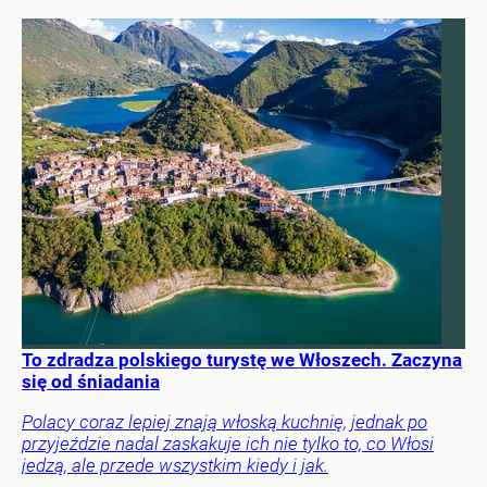
To zdradza polskiego turystę we Włoszech. Zaczyna
się od śniadania
Polacy coraz lepiej znają włoską kuchnię, jednak po
przyjeździe nadal zaskakuje ich nie tylko to, co Włosi
jedzą, ale przede wszystkim kiedy i jak.