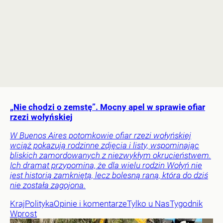
„Nie chodzi o zemstę”. Mocny apel w sprawie ofiar
rzezi wołyńskiej
W Buenos Aires potomkowie ofiar rzezi wołyńskiej
wciąż pokazują rodzinne zdjęcia i listy, wspominając
bliskich zamordowanych z niezwykłym okrucieństwem.
Ich dramat przypomina, że dla wielu rodzin Wołyń nie
jest historią zamkniętą, lecz bolesną raną, która do dziś
nie została zagojona.
Kraj
Polityka
Opinie i komentarze
Tylko u Nas
Tygodnik
Wprost