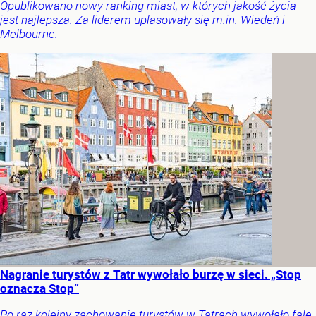
Opublikowano nowy ranking miast, w których jakość życia
jest najlepsza. Za liderem uplasowały się m.in. Wiedeń i
Melbourne.
Nagranie turystów z Tatr wywołało burzę w sieci. „Stop
oznacza Stop”
Po raz kolejny zachowanie turystów w Tatrach wywołało falę