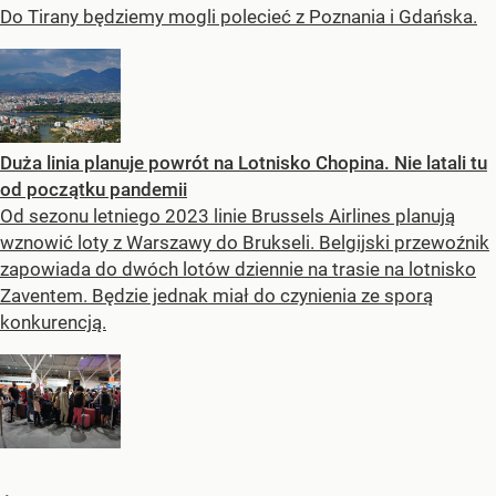
Do Tirany będziemy mogli polecieć z Poznania i Gdańska.
Duża linia planuje powrót na Lotnisko Chopina. Nie latali tu
od początku pandemii
Od sezonu letniego 2023 linie Brussels Airlines planują
wznowić loty z Warszawy do Brukseli. Belgijski przewoźnik
zapowiada do dwóch lotów dziennie na trasie na lotnisko
Zaventem. Będzie jednak miał do czynienia ze sporą
konkurencją.