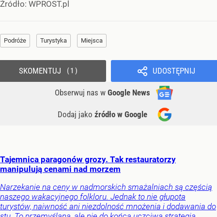
Źródło:
WPROST.pl
Podróże
Turystyka
Miejsca
SKOMENTUJ
UDOSTĘPNIJ
1
Obserwuj nas
w
Google News
Dodaj jako
źródło w Google
Tajemnica paragonów grozy. Tak restauratorzy
manipulują cenami nad morzem
Narzekanie na ceny w nadmorskich smażalniach są częścią
naszego wakacyjnego folkloru. Jednak to nie głupota
turystów, naiwność ani niezdolność mnożenia i dodawania do
stu. To przemyślana, ale nie do końca uczciwa strategia