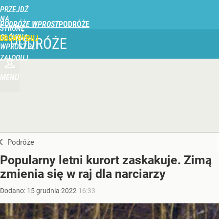
PRZEJDŹ
NA
PODRÓŻE WPROST
STRONĘ
GŁÓWNĄ
UBSKRYBUJ
PODRÓŻE
WPROST.PL
ZALOGUJ
MENU
Podróże
Popularny letni kurort zaskakuje. Zimą
zmienia się w raj dla narciarzy
Dodano:
15
grudnia
2022
16:33