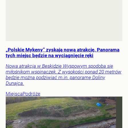
„Polskie Mykeny” zyskają nową atrakcję. Panorama
tych miejsc będzie na wyciągnięcie ręki
Nowa atrakcja w Beskidzie Wyspowym spodoba się
miłośnikom wspinaczek. Z wysokości ponad 20 metrów
będzie można podziwiać m.in. panoramę Doliny
Dunajca.
Miejsca
Podróże