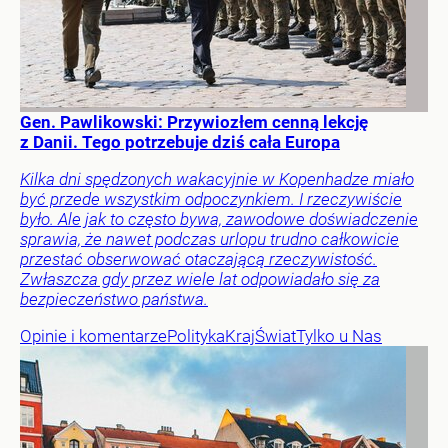
Gen. Pawlikowski: Przywiozłem cenną lekcję
z Danii. Tego potrzebuje dziś cała Europa
Kilka dni spędzonych wakacyjnie w Kopenhadze miało
być przede wszystkim odpoczynkiem. I rzeczywiście
było. Ale jak to często bywa, zawodowe doświadczenie
sprawia, że nawet podczas urlopu trudno całkowicie
przestać obserwować otaczającą rzeczywistość.
Zwłaszcza gdy przez wiele lat odpowiadało się za
bezpieczeństwo państwa.
Opinie i komentarze
Polityka
Kraj
Świat
Tylko u Nas