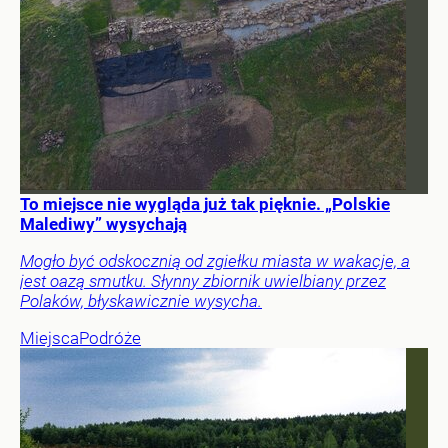
To miejsce nie wygląda już tak pięknie. „Polskie
Malediwy” wysychają
Mogło być odskocznią od zgiełku miasta w wakacje, a
jest oazą smutku. Słynny zbiornik uwielbiany przez
Polaków, błyskawicznie wysycha.
Miejsca
Podróże