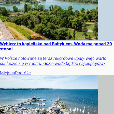
Wybierz to kąpielisko nad Bałtykiem. Woda ma ponad 20
stopni
W Polsce notowane są teraz rekordowe upały, więc warto
schłodzić się w morzu. Gdzie woda będzie najcieplejsza?
Miejsca
Podróże