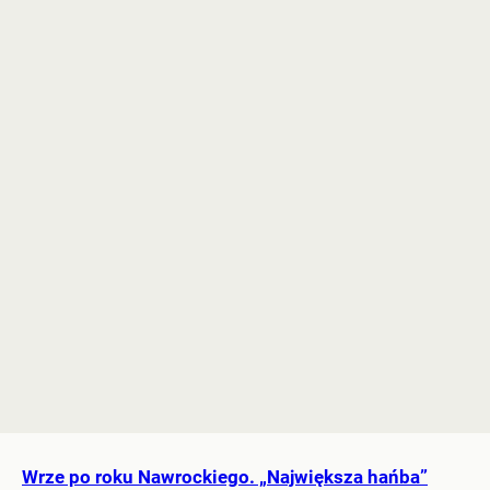
Wrze po roku Nawrockiego. „Największa hańba”