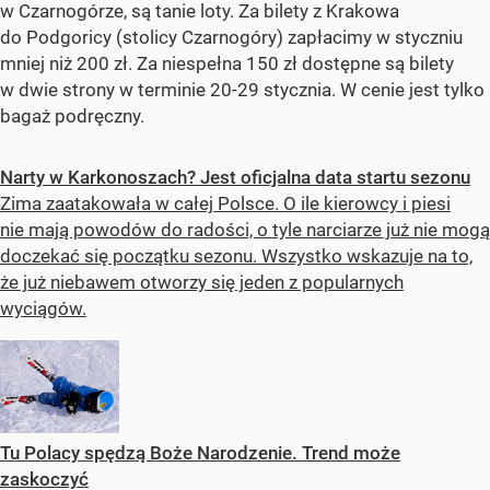
w Czarnogórze, są tanie loty. Za bilety z Krakowa
do Podgoricy (stolicy Czarnogóry) zapłacimy w styczniu
mniej niż 200 zł. Za niespełna 150 zł dostępne są bilety
w dwie strony w terminie 20-29 stycznia. W cenie jest tylko
bagaż podręczny.
Narty w Karkonoszach? Jest oficjalna data startu sezonu
Zima zaatakowała w całej Polsce. O ile kierowcy i piesi
nie mają powodów do radości, o tyle narciarze już nie mogą
doczekać się początku sezonu. Wszystko wskazuje na to,
że już niebawem otworzy się jeden z popularnych
wyciągów.
Tu Polacy spędzą Boże Narodzenie. Trend może
zaskoczyć