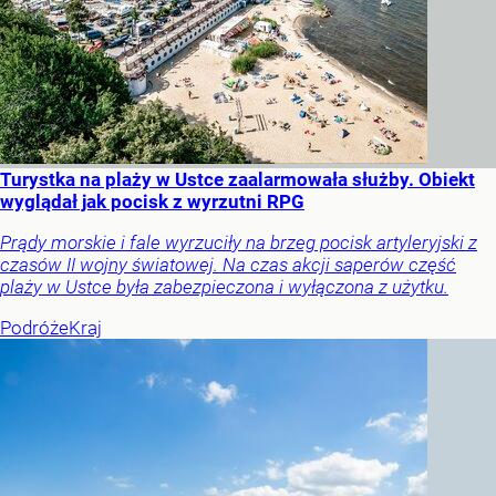
Turystka na plaży w Ustce zaalarmowała służby. Obiekt
wyglądał jak pocisk z wyrzutni RPG
Prądy morskie i fale wyrzuciły na brzeg pocisk artyleryjski z
czasów II wojny światowej. Na czas akcji saperów część
plaży w Ustce była zabezpieczona i wyłączona z użytku.
Podróże
Kraj