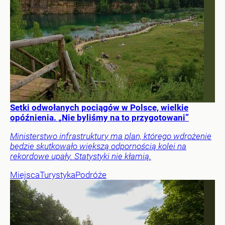
Setki odwołanych pociągów w Polsce, wielkie
opóźnienia. „Nie byliśmy na to przygotowani”
Ministerstwo infrastruktury ma plan, którego wdrożenie
będzie skutkowało większą odpornością kolei na
rekordowe upały. Statystyki nie kłamią.
Miejsca
Turystyka
Podróże