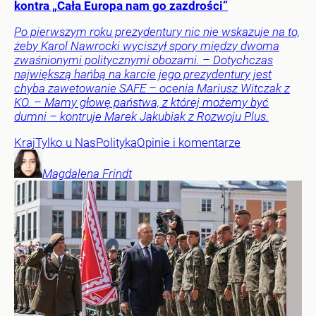
kontra „Cała Europa nam go zazdrości”
Po pierwszym roku prezydentury nic nie wskazuje na to,
żeby Karol Nawrocki wyciszył spory między dwoma
zwaśnionymi politycznymi obozami. – Dotychczas
największą hańbą na karcie jego prezydentury jest
chyba zawetowanie SAFE – ocenia Mariusz Witczak z
KO. – Mamy głowę państwa, z której możemy być
dumni – kontruje Marek Jakubiak z Rozwoju Plus.
Kraj
Tylko u Nas
Polityka
Opinie i komentarze
Magdalena
Frindt