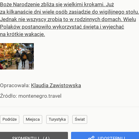
Boże Narodzenie zbliża się wielkimi krokami. Już
za kilkanaście dni wiele osób zasiądzie do wigilijnego stołu.
Jednak nie wszyscy zrobią to w rodzinnych domach. Wielu
Polaków postanowiło wykorzystać święta i wyjechać
na krótkie wakacje.
Opracowała:
Klaudia Zawistowska
Źródło:
montenegro.travel
Podróże
Miejsca
Turystyka
Świat
SKOMENTUJ
UDOSTĘPNIJ
4