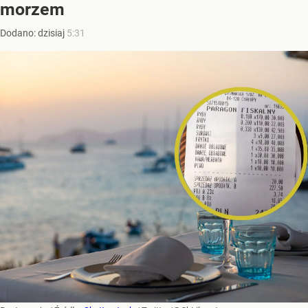
morzem
Dodano:
dzisiaj
5:31