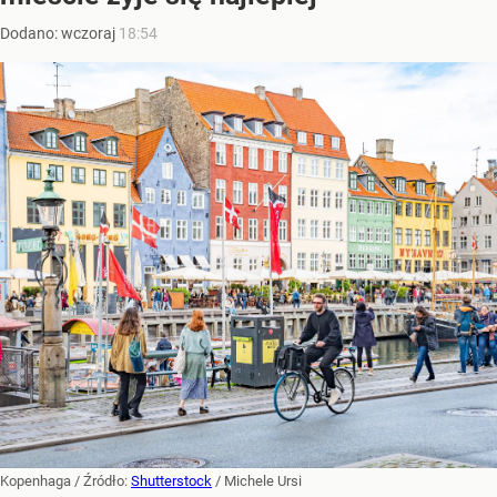
Dodano:
wczoraj
18:54
Kopenhaga
/ Źródło:
Shutterstock
/
Michele Ursi