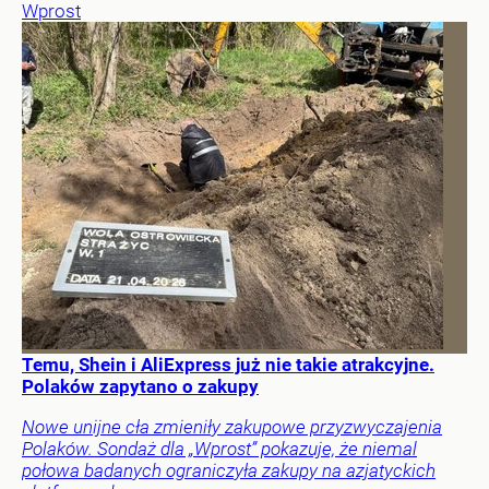
Wprost
Temu, Shein i AliExpress już nie takie atrakcyjne.
Polaków zapytano o zakupy
Nowe unijne cła zmieniły zakupowe przyzwyczajenia
Polaków. Sondaż dla „Wprost” pokazuje, że niemal
połowa badanych ograniczyła zakupy na azjatyckich