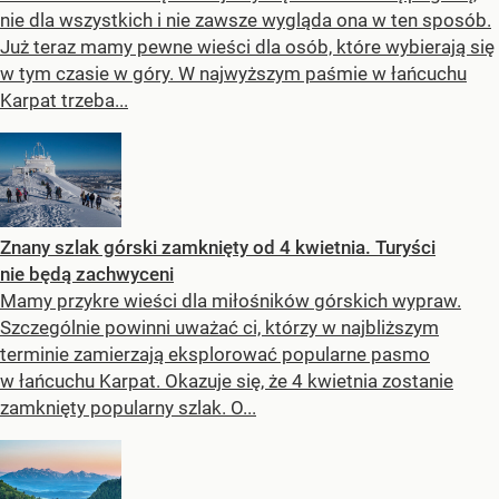
nie dla wszystkich i nie zawsze wygląda ona w ten sposób.
Już teraz mamy pewne wieści dla osób, które wybierają się
w tym czasie w góry. W najwyższym paśmie w łańcuchu
Karpat trzeba...
Znany szlak górski zamknięty od 4 kwietnia. Turyści
nie będą zachwyceni
Mamy przykre wieści dla miłośników górskich wypraw.
Szczególnie powinni uważać ci, którzy w najbliższym
terminie zamierzają eksplorować popularne pasmo
w łańcuchu Karpat. Okazuje się, że 4 kwietnia zostanie
zamknięty popularny szlak. O...