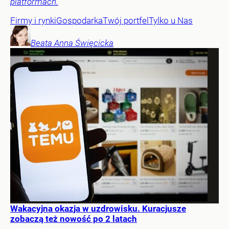
platformach.
Firmy i rynki
Gospodarka
Twój portfel
Tylko u Nas
Beata Anna
Święcicka
Wakacyjna okazja w uzdrowisku. Kuracjusze
zobaczą też nowość po 2 latach