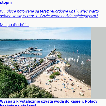
stopni
W Polsce notowane są teraz rekordowe upały, więc warto
schłodzić się w morzu. Gdzie woda będzie najcieplejsza?
Miejsca
Podróże
Wyspa z krystalicznie czystą wodą do kąpieli. Polacy
kochają na nią latać