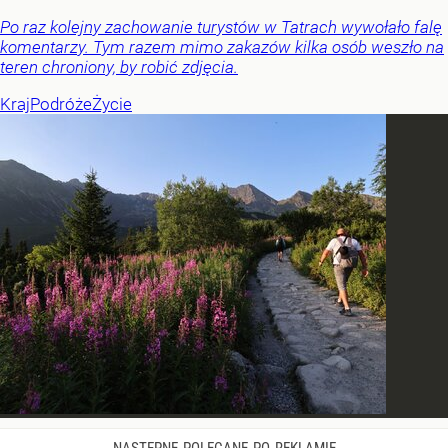
Po raz kolejny zachowanie turystów w Tatrach wywołało falę
komentarzy. Tym razem mimo zakazów kilka osób weszło na
teren chroniony, by robić zdjęcia.
Kraj
Podróże
Życie