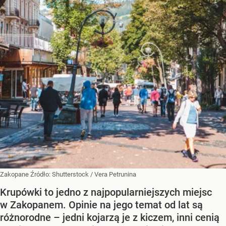
Zakopane
Źródło:
Shutterstock
/
Vera Petrunina
Krupówki to jedno z najpopularniejszych miejsc
w Zakopanem. Opinie na jego temat od lat są
różnorodne – jedni kojarzą je z kiczem, inni cenią