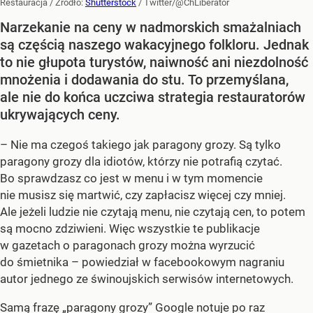
Restauracja
/ Źródło:
Shutterstock
/
Twitter/@ChLiberator
Narzekanie na ceny w nadmorskich smażalniach
są częścią naszego wakacyjnego folkloru. Jednak
to nie głupota turystów, naiwność ani niezdolność
mnożenia i dodawania do stu. To przemyślana,
ale nie do końca uczciwa strategia restauratorów
ukrywających ceny.
– Nie ma czegoś takiego jak paragony grozy. Są tylko
paragony grozy dla idiotów, którzy nie potrafią czytać.
Bo sprawdzasz co jest w menu i w tym momencie
nie musisz się martwić, czy zapłacisz więcej czy mniej.
Ale jeżeli ludzie nie czytają menu, nie czytają cen, to potem
są mocno zdziwieni. Więc wszystkie te publikacje
w gazetach o paragonach grozy można wyrzucić
do śmietnika – powiedział w facebookowym nagraniu
autor jednego ze świnoujskich serwisów internetowych.
Samą frazę „paragony grozy” Google notuje po raz