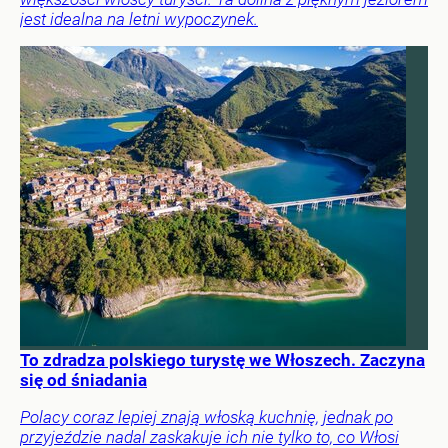
jest idealna na letni wypoczynek.
To zdradza polskiego turystę we Włoszech. Zaczyna
się od śniadania
Polacy coraz lepiej znają włoską kuchnię, jednak po
przyjeździe nadal zaskakuje ich nie tylko to, co Włosi