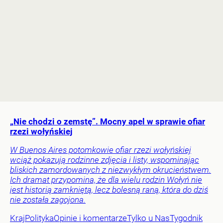
„Nie chodzi o zemstę”. Mocny apel w sprawie ofiar
rzezi wołyńskiej
W Buenos Aires potomkowie ofiar rzezi wołyńskiej
wciąż pokazują rodzinne zdjęcia i listy, wspominając
bliskich zamordowanych z niezwykłym okrucieństwem.
Ich dramat przypomina, że dla wielu rodzin Wołyń nie
jest historią zamkniętą, lecz bolesną raną, która do dziś
nie została zagojona.
Kraj
Polityka
Opinie i komentarze
Tylko u Nas
Tygodnik