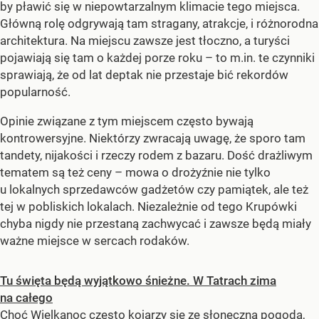
by pławić się w niepowtarzalnym klimacie tego miejsca.
Główną rolę odgrywają tam stragany, atrakcje, i różnorodna
architektura. Na miejscu zawsze jest tłoczno, a turyści
pojawiają się tam o każdej porze roku – to m.in. te czynniki
sprawiają, że od lat deptak nie przestaje bić rekordów
popularność.
Opinie związane z tym miejscem często bywają
kontrowersyjne. Niektórzy zwracają uwagę, że sporo tam
tandety, nijakości i rzeczy rodem z bazaru. Dość drażliwym
tematem są też ceny – mowa o drożyźnie nie tylko
u lokalnych sprzedawców gadżetów czy pamiątek, ale też
tej w pobliskich lokalach. Niezależnie od tego Krupówki
chyba nigdy nie przestaną zachwycać i zawsze będą miały
ważne miejsce w sercach rodaków.
Tu święta będą wyjątkowo śnieżne. W Tatrach zima
na całego
Choć Wielkanoc często kojarzy się ze słoneczną pogodą,