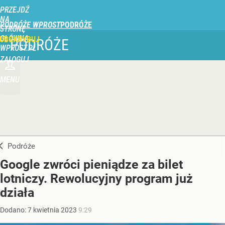
PRZEJDŹ
NA
PODRÓŻE WPROST
STRONĘ
GŁÓWNĄ
UBSKRYBUJ
PODRÓŻE
WPROST.PL
ZALOGUJ
MENU
Podróże
Google zwróci pieniądze za bilet
lotniczy. Rewolucyjny program już
działa
Dodano:
7
kwietnia
2023
9:29