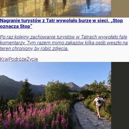
Nagranie turystów z Tatr wywołało burzę w sieci. „Stop
oznacza Stop”
Po raz kolejny zachowanie turystów w Tatrach wywołało falę
komentarzy. Tym razem mimo zakazów kilka osób weszło na
teren chroniony, by robić zdjęcia.
Kraj
Podróże
Życie