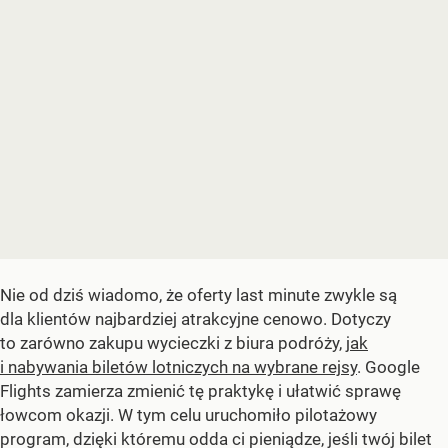
Nie od dziś wiadomo, że oferty last minute zwykle są
dla klientów najbardziej atrakcyjne cenowo. Dotyczy
to zarówno zakupu wycieczki z biura podróży,
jak
i nabywania biletów lotniczych na wybrane rejsy
. Google
Flights zamierza zmienić tę praktykę i ułatwić sprawę
łowcom okazji. W tym celu uruchomiło pilotażowy
program, dzięki któremu odda ci pieniądze, jeśli twój bilet