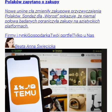
Polaków zapytano o zakupy
Nowe unijne cła zmieniły zakupowe przyzwyczajenia
Polaków. Sondaż dla „Wprost” pokazuje, że niemal
połowa badanych ograniczyła zakupy na azjatyckich
platformach.
Firmy i rynki
Gospodarka
Twój portfel
Tylko u Nas
Beata Anna
Święcicka