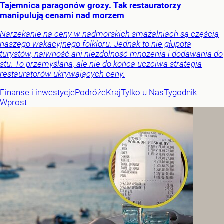
Tajemnica paragonów grozy. Tak restauratorzy
manipulują cenami nad morzem
Narzekanie na ceny w nadmorskich smażalniach są częścią
naszego wakacyjnego folkloru. Jednak to nie głupota
turystów, naiwność ani niezdolność mnożenia i dodawania do
stu. To przemyślana, ale nie do końca uczciwa strategia
restauratorów ukrywających ceny.
Finanse i inwestycje
Podróże
Kraj
Tylko u Nas
Tygodnik
Wprost