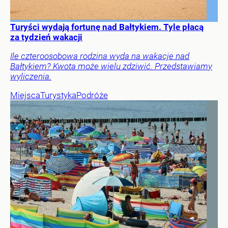
Turyści wydają fortunę nad Bałtykiem. Tyle płacą
za tydzień wakacji
Ile czteroosobowa rodzina wyda na wakacje nad
Bałtykiem? Kwota może wielu zdziwić. Przedstawiamy
wyliczenia.
Miejsca
Turystyka
Podróże