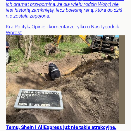
Ich dramat przypomina, że dla wielu rodzin Wołyń nie
jest historią zamkniętą, lecz bolesną raną, która do dziś
nie została zagojona.
Kraj
Polityka
Opinie i komentarze
Tylko u Nas
Tygodnik
Wprost
Temu, Shein i AliExpress już nie takie atrakcyjne.