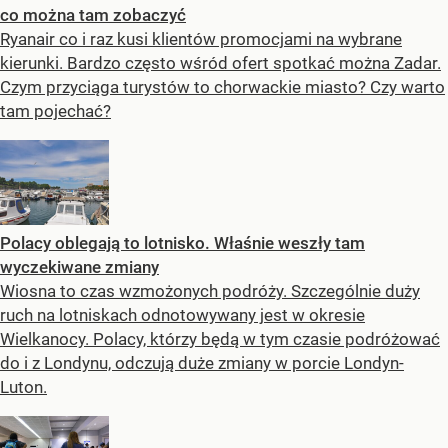
co można tam zobaczyć
Ryanair co i raz kusi klientów promocjami na wybrane
kierunki. Bardzo często wśród ofert spotkać można Zadar.
Czym przyciąga turystów to chorwackie miasto? Czy warto
tam pojechać?
Polacy oblegają to lotnisko. Właśnie weszły tam
wyczekiwane zmiany
Wiosna to czas wzmożonych podróży. Szczególnie duży
ruch na lotniskach odnotowywany jest w okresie
Wielkanocy. Polacy, którzy będą w tym czasie podróżować
do i z Londynu, odczują duże zmiany w porcie Londyn-
Luton.