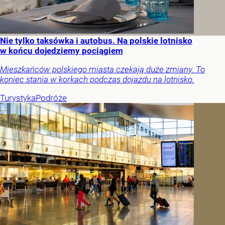
Nie tylko taksówka i autobus. Na polskie lotnisko
w końcu dojedziemy pociągiem
Mieszkańców polskiego miasta czekają duże zmiany. To
koniec stania w korkach podczas dojazdu na lotnisko.
Turystyka
Podróże