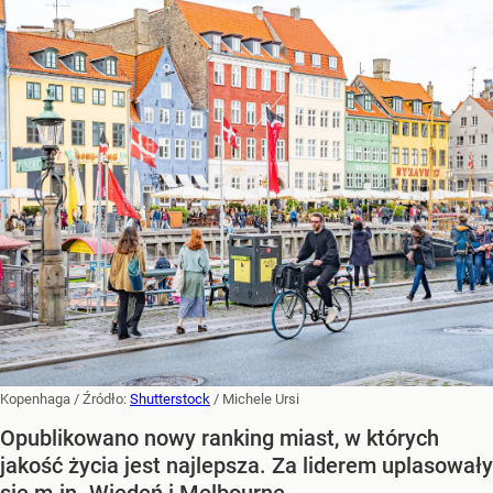
Kopenhaga
/ Źródło:
Shutterstock
/
Michele Ursi
Opublikowano nowy ranking miast, w których
jakość życia jest najlepsza. Za liderem uplasowały
się m.in. Wiedeń i Melbourne.