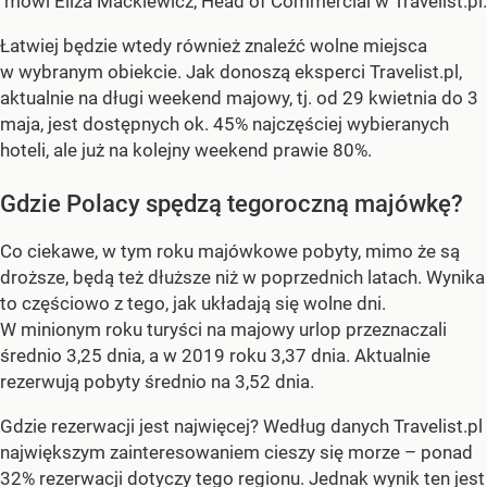
mówi Eliza Maćkiewicz, Head of Commercial w Travelist.pl.
Łatwiej będzie wtedy również znaleźć wolne miejsca
w wybranym obiekcie. Jak donoszą eksperci Travelist.pl,
aktualnie na długi weekend majowy, tj. od 29 kwietnia do 3
maja, jest dostępnych ok. 45% najczęściej wybieranych
hoteli, ale już na kolejny weekend prawie 80%.
Gdzie Polacy spędzą tegoroczną majówkę?
Co ciekawe, w tym roku majówkowe pobyty, mimo że są
droższe, będą też dłuższe niż w poprzednich latach. Wynika
to częściowo z tego, jak układają się wolne dni.
W minionym roku turyści na majowy urlop przeznaczali
średnio 3,25 dnia, a w 2019 roku 3,37 dnia. Aktualnie
rezerwują pobyty średnio na 3,52 dnia.
Gdzie rezerwacji jest najwięcej? Według danych Travelist.pl
największym zainteresowaniem cieszy się morze – ponad
32% rezerwacji dotyczy tego regionu. Jednak wynik ten jest