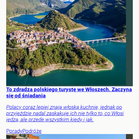
To zdradza polskiego turystę we Włoszech. Zaczyna
się od śniadania
Polacy coraz lepiej znają włoską kuchnię, jednak po
przyjeździe nadal zaskakuje ich nie tylko to, co Włosi
jedzą, ale przede wszystkim kiedy i jak.
Porady
Podróże