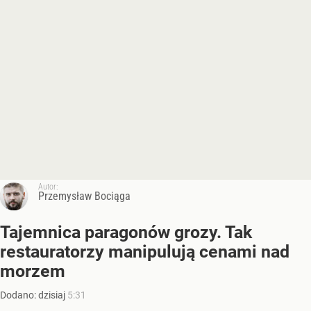
Autor:
Przemysław Bociąga
Tajemnica paragonów grozy. Tak
restauratorzy manipulują cenami nad
morzem
Dodano:
dzisiaj
5:31