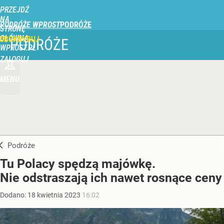
PRZEJDŹ
NA
PODRÓŻE WPROST
STRONĘ
GŁÓWNĄ
UBSKRYBUJ
PODRÓŻE
WPROST.PL
ZALOGUJ
MENU
Podróże
Tu Polacy spędzą majówkę.
Nie odstraszają ich nawet rosnące ceny
Dodano:
18
kwietnia
2023
16:02