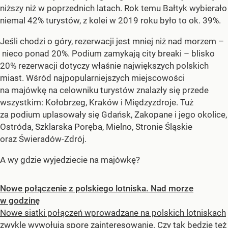
niższy niż w poprzednich latach. Rok temu Bałtyk wybierało
niemal 42% turystów, z kolei w 2019 roku było to ok. 39%.
Jeśli chodzi o góry, rezerwacji jest mniej niż nad morzem –
nieco ponad 20%. Podium zamykają city breaki – blisko
20% rezerwacji dotyczy właśnie największych polskich
miast. Wśród najpopularniejszych miejscowości
na majówkę na celowniku turystów znalazły się przede
wszystkim: Kołobrzeg, Kraków i Międzyzdroje. Tuż
za podium uplasowały się Gdańsk, Zakopane i jego okolice,
Ostróda, Szklarska Poręba, Mielno, Stronie Śląskie
oraz Świeradów-Zdrój.
A wy gdzie wyjedziecie na majówkę?
Nowe połączenie z polskiego lotniska. Nad morze
w godzinę
Nowe siatki połączeń wprowadzane na polskich lotniskach
zwykle wywołują spore zainteresowanie. Czy tak będzie też