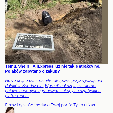
Temu, Shein i AliExpress już nie takie atrakcyjne.
Polaków zapytano o zakupy
Nowe unijne cła zmieniły zakupowe przyzwyczajenia
Polaków. Sondaż dla „Wprost” pokazuje, że niemal
połowa badanych ograniczyła zakupy na azjatyckich
platformach.
Firmy i rynki
Gospodarka
Twój portfel
Tylko u Nas