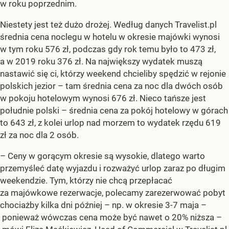
w roku poprzednim.
Niestety jest też dużo drożej. Według danych Travelist.pl
średnia cena noclegu w hotelu w okresie majówki wynosi
w tym roku 576 zł, podczas gdy rok temu było to 473 zł,
a w 2019 roku 376 zł. Na największy wydatek muszą
nastawić się ci, którzy weekend chcieliby spędzić w rejonie
polskich jezior – tam średnia cena za noc dla dwóch osób
w pokoju hotelowym wynosi 676 zł. Nieco tańsze jest
południe polski – średnia cena za pokój hotelowy w górach
to 643 zł, z kolei urlop nad morzem to wydatek rzędu 619
zł za noc dla 2 osób.
– Ceny w gorącym okresie są wysokie, dlatego warto
przemyśleć datę wyjazdu i rozważyć urlop zaraz po długim
weekendzie. Tym, którzy nie chcą przepłacać
za majówkowe rezerwacje, polecamy zarezerwować pobyt
chociażby kilka dni później – np. w okresie 3-7 maja –
ponieważ wówczas cena może być nawet o 20% niższa –