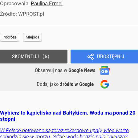
Opracowała:
Paulina Ermel
Źródło:
WPROST.pl
Podróże
Miejsca
SKOMENTUJ
UDOSTĘPNIJ
6
Obserwuj nas
w
Google News
Dodaj jako
źródło w Google
Wybierz to kąpielisko nad Bałtykiem. Woda ma ponad 20
stopni
W Polsce notowane są teraz rekordowe upały, więc warto
schłodzić się w morzu. Gdzie woda będzie najcieplejsza?