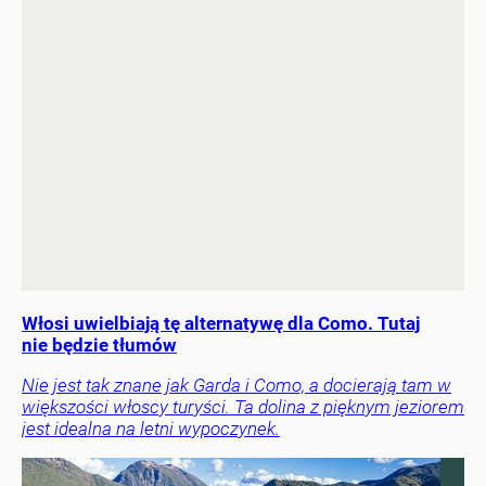
Włosi uwielbiają tę alternatywę dla Como. Tutaj
nie będzie tłumów
Nie jest tak znane jak Garda i Como, a docierają tam w
większości włoscy turyści. Ta dolina z pięknym jeziorem
jest idealna na letni wypoczynek.