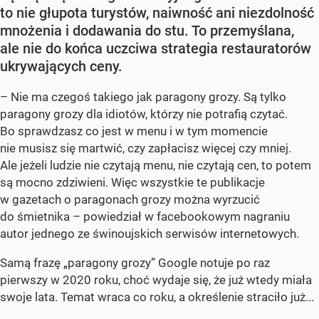
to nie głupota turystów, naiwność ani niezdolność
mnożenia i dodawania do stu. To przemyślana,
ale nie do końca uczciwa strategia restauratorów
ukrywających ceny.
– Nie ma czegoś takiego jak paragony grozy. Są tylko
paragony grozy dla idiotów, którzy nie potrafią czytać.
Bo sprawdzasz co jest w menu i w tym momencie
nie musisz się martwić, czy zapłacisz więcej czy mniej.
Ale jeżeli ludzie nie czytają menu, nie czytają cen, to potem
są mocno zdziwieni. Więc wszystkie te publikacje
w gazetach o paragonach grozy można wyrzucić
do śmietnika – powiedział w facebookowym nagraniu
autor jednego ze świnoujskich serwisów internetowych.
Samą frazę „paragony grozy” Google notuje po raz
pierwszy w 2020 roku, choć wydaje się, że już wtedy miała
swoje lata. Temat wraca co roku, a określenie straciło już...