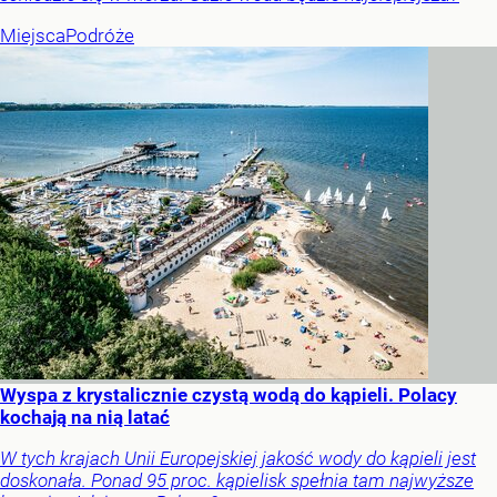
Miejsca
Podróże
Wyspa z krystalicznie czystą wodą do kąpieli. Polacy
kochają na nią latać
W tych krajach Unii Europejskiej jakość wody do kąpieli jest
doskonała. Ponad 95 proc. kąpielisk spełnia tam najwyższe