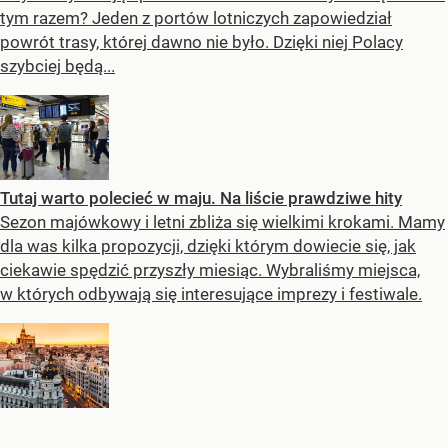
tym razem? Jeden z portów lotniczych zapowiedział
powrót trasy, której dawno nie było. Dzięki niej Polacy
szybciej będą...
Tutaj warto polecieć w maju. Na liście prawdziwe hity
Sezon majówkowy i letni zbliża się wielkimi krokami. Mamy
dla was kilka propozycji, dzięki którym dowiecie się, jak
ciekawie spędzić przyszły miesiąc. Wybraliśmy miejsca,
w których odbywają się interesujące imprezy i festiwale.