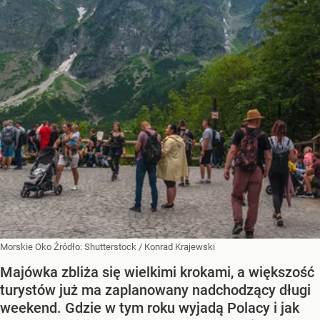
Morskie Oko
Źródło:
Shutterstock
/
Konrad Krajewski
Majówka zbliża się wielkimi krokami, a większość
turystów już ma zaplanowany nadchodzący długi
weekend. Gdzie w tym roku wyjadą Polacy i jak