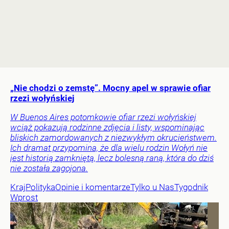
„Nie chodzi o zemstę”. Mocny apel w sprawie ofiar
rzezi wołyńskiej
W Buenos Aires potomkowie ofiar rzezi wołyńskiej
wciąż pokazują rodzinne zdjęcia i listy, wspominając
bliskich zamordowanych z niezwykłym okrucieństwem.
Ich dramat przypomina, że dla wielu rodzin Wołyń nie
jest historią zamkniętą, lecz bolesną raną, która do dziś
nie została zagojona.
Kraj
Polityka
Opinie i komentarze
Tylko u Nas
Tygodnik
Wprost