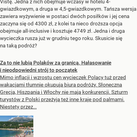
Vistę. Jedna z nich obejmuje wczasy w hotelu 4-
gwiazdkowym, a druga w 4,5-gwiazdkowym. Tańsza wersja
zawiera wyżywienie w postaci dwóch posiłków i jej cena
zaczyna się od 4300 zł, z kolei ta nieco droższa opcja
obejmuje all-inclusive i kosztuje 4749 zł. Jedna i druga
wycieczka rusza już w grudniu tego roku. Skusicie się
na taką podróż?
Za to nie lubią Polaków za granicą. Hałasowanie
i nieodpowiedni strój to początek
Mimo inflacji i wzrostu cen wycieczek Polacy tuż przed
wakacjami tłumnie okupują biura podróży. Słoneczna
Grecja, Hiszpania i Włochy nie mają konkurencji. Szturm
turystów z Polski przeżyją też inne kraje pod palmami.
Niestety przez...