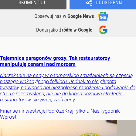
SKOMENTUJ
UDOSTĘPNIJ
Obserwuj nas
w
Google News
Dodaj jako
źródło w Google
Tajemnica paragonów grozy. Tak restauratorzy
manipulują cenami nad morzem
Narzekanie na ceny w nadmorskich smażalniach są częścią
naszego wakacyjnego folkloru. Jednak to nie głupota
turystów, naiwność ani niezdolność mnożenia i dodawania do
stu. To przemyślana, ale nie do końca uczciwa strategia
restauratorów ukrywających ceny.
Finanse i inwestycje
Podróże
Kraj
Tylko u Nas
Tygodnik
Wprost