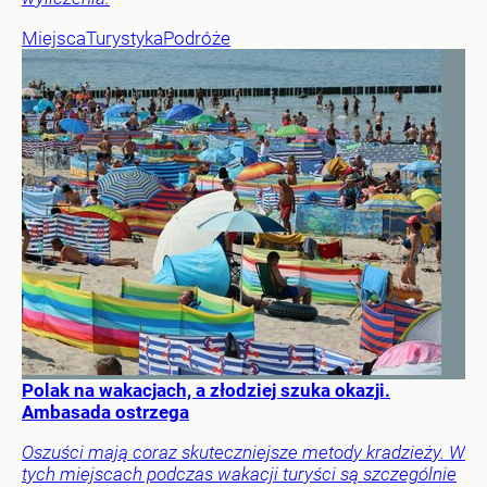
Miejsca
Turystyka
Podróże
Polak na wakacjach, a złodziej szuka okazji.
Ambasada ostrzega
Oszuści mają coraz skuteczniejsze metody kradzieży. W
tych miejscach podczas wakacji turyści są szczególnie