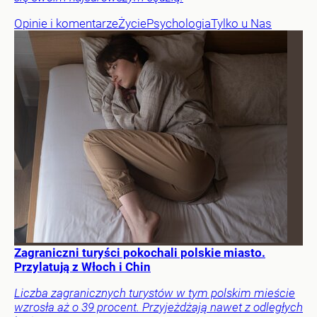
Opinie i komentarze
Życie
Psychologia
Tylko u Nas
Zagraniczni turyści pokochali polskie miasto.
Przylatują z Włoch i Chin
Liczba zagranicznych turystów w tym polskim mieście
wzrosła aż o 39 procent. Przyjeżdżają nawet z odległych