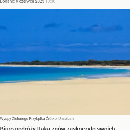
Dodano:
9
czerwca
2023
13:00
Wyspy Zielonego Przylądka
Źródło:
Unsplash
Biuro podróży Itaka znów zaskoczyło swoich