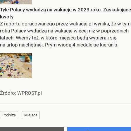
Tyle Polacy wydadzą na wakacje w 2023 roku. Zaskakujące
kwoty
Z raportu opracowanego przez wakacje.pl wynika, że w tym
roku Polacy wydadzą na wakacje więcej niż w poprzednich
latach. Wiemy też, w które miejsca będą wybierali się
na urlop najchętniej. Prym wiodą 4 niedalekie kierunki.
Źródło:
WPROST.pl
Podróże
Miejsca