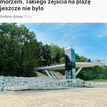
morzem. Takiego zejścia na plażę
jeszcze nie było
Dodano:
dzisiaj
15:06