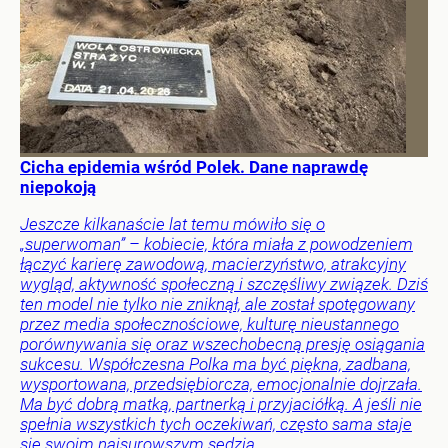
Cicha epidemia wśród Polek. Dane naprawdę
niepokoją
Jeszcze kilkanaście lat temu mówiło się o
„superwoman” – kobiecie, która miała z powodzeniem
łączyć karierę zawodową, macierzyństwo, atrakcyjny
wygląd, aktywność społeczną i szczęśliwy związek. Dziś
ten model nie tylko nie zniknął, ale został spotęgowany
przez media społecznościowe, kulturę nieustannego
porównywania się oraz wszechobecną presję osiągania
sukcesu. Współczesna Polka ma być piękna, zadbana,
wysportowana, przedsiębiorcza, emocjonalnie dojrzała.
Ma być dobrą matką, partnerką i przyjaciółką. A jeśli nie
spełnia wszystkich tych oczekiwań, często sama staje
się swoim najsurowszym sędzią.