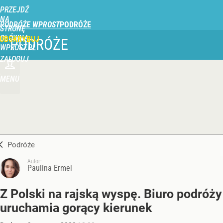
PRZEJDŹ
NA
PODRÓŻE WPROST
STRONĘ
GŁÓWNĄ
UBSKRYBUJ
PODRÓŻE
WPROST.PL
ZALOGUJ
MENU
Podróże
Autor:
Paulina Ermel
Z Polski na rajską wyspę. Biuro podróży
uruchamia gorący kierunek