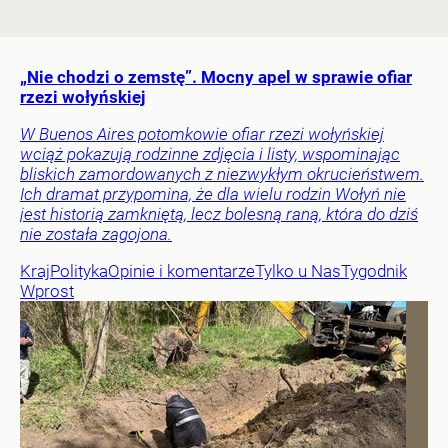
„Nie chodzi o zemstę”. Mocny apel w sprawie ofiar
rzezi wołyńskiej
W Buenos Aires potomkowie ofiar rzezi wołyńskiej
wciąż pokazują rodzinne zdjęcia i listy, wspominając
bliskich zamordowanych z niezwykłym okrucieństwem.
Ich dramat przypomina, że dla wielu rodzin Wołyń nie
jest historią zamkniętą, lecz bolesną raną, która do dziś
nie została zagojona.
Kraj
Polityka
Opinie i komentarze
Tylko u Nas
Tygodnik
Wprost