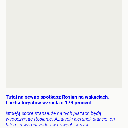
Tutaj na pewno spotkasz Rosjan na wakacjach.
Liczba turystów wzrosła o 174 procent
Istnieją spore szanse, że na tych plażach będą
wypoczywać Rosjanie. Azjatycki kierunek stał się ich
hitem, a wzrost widać w nowych danych.