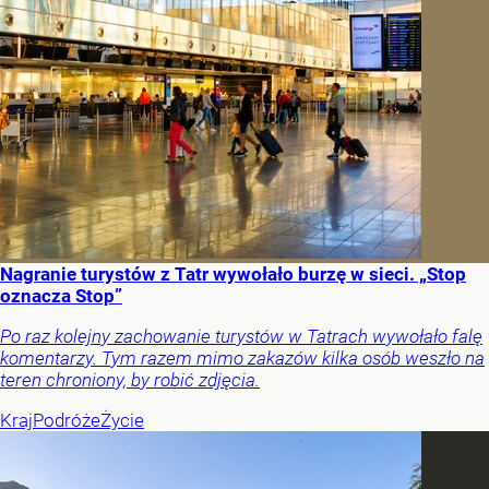
Nagranie turystów z Tatr wywołało burzę w sieci. „Stop
oznacza Stop”
Po raz kolejny zachowanie turystów w Tatrach wywołało falę
komentarzy. Tym razem mimo zakazów kilka osób weszło na
teren chroniony, by robić zdjęcia.
Kraj
Podróże
Życie