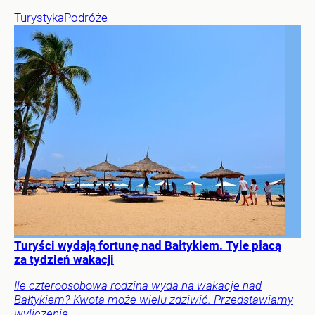
Turystyka
Podróże
Turyści wydają fortunę nad Bałtykiem. Tyle płacą
za tydzień wakacji
Ile czteroosobowa rodzina wyda na wakacje nad
Bałtykiem? Kwota może wielu zdziwić. Przedstawiamy
wyliczenia.