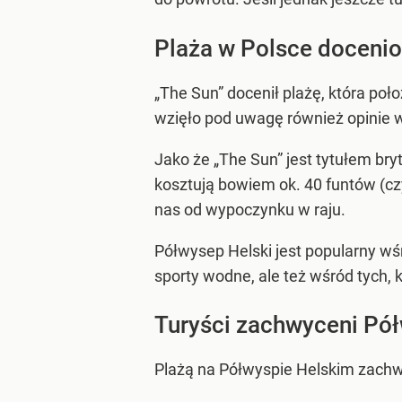
Plaża w Polsce docenio
„The Sun” docenił plażę, która p
wzięło pod uwagę również opinie wc
Jako że „The Sun” jest tytułem bry
kosztują bowiem ok. 40 funtów (czy
nas od wypoczynku w raju.
Półwysep Helski jest popularny w
sporty wodne, ale też wśród tych, k
Turyści zachwyceni Pó
Plażą na Półwyspie Helskim zachwy