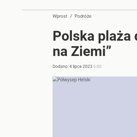
Wprost
/
Podróże
Polska plaża 
na Ziemi”
Dodano:
4
lipca
2023
6:00