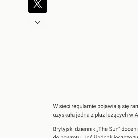
W sieci regularnie pojawiają się ra
uzyskała jedna z plaż leżących w Au
Brytyjski dziennik „The Sun” doceni
do powrotu. Jeśli jednak jeszcze t