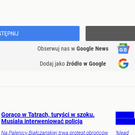
STĘPNIJ
Obserwuj nas
w
Google News
Dodaj jako
źródło w Google
Gorąco w Tatrach, turyści w szoku.
▇▇▇▇
Musiała interweniować policja
▇▇▇▇
Na Palenicy Białczańskiej trwa protest obrońców
%lead