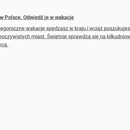
 w Polsce. Odwiedź je w wakacje
 tegoroczne wakacje spędzasz w kraju i wciąż poszukujesz
ieoczywistych miast. Świetnie sprawdzą się na kilkudnio
ycą.