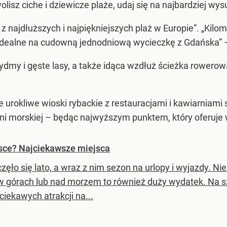
lisz ciche i dziewicze plaże, udaj się na najbardziej wy
 z najdłuższych i najpiękniejszych plaż w Europie”. „Kil
idealne na cudowną jednodniową wycieczkę z Gdańska” –
dmy i gęste lasy, a także idąca wzdłuż ścieżka rowerow
 urokliwe wioski rybackie z restauracjami i kawiarniam
arni morskiej – będąc najwyższym punktem, który oferuj
sce? Najciekawsze miejsca
zęło się lato, a wraz z nim sezon na urlopy i wyjazdy. N
w górach lub nad morzem to również duży wydatek. Na 
ciekawych atrakcji na...