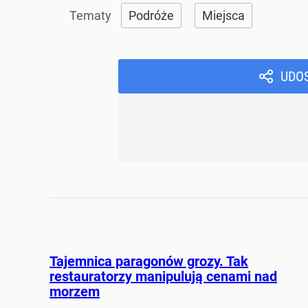
Podróże
Miejsca
UDO
Tajemnica paragonów grozy. Tak
restauratorzy manipulują cenami nad
morzem