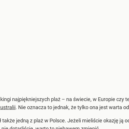
nkingi najpiękniejszych plaż – na świecie, w Europie czy 
stralii
. Nie oznacza to jednak, że tylko ona jest warta o
ł także jedną z plaż w Polsce. Jeżeli mieliście okazję j
u nie dotarliście, warto to niebawem zmienić.