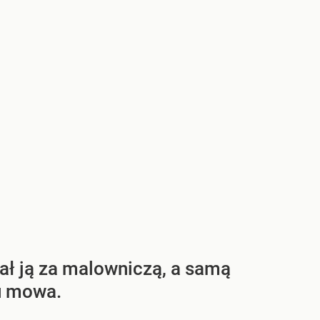
nał ją za malowniczą, a samą
cu mowa.