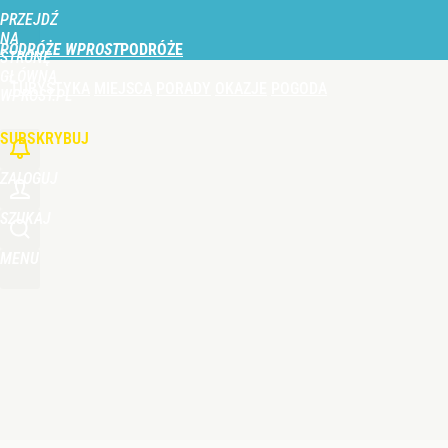
PRZEJDŹ
Udostępnij
0
Skomentuj
NA
PODRÓŻE WPROST
STRONĘ
GŁÓWNĄ
TURYSTYKA
MIEJSCA
PORADY
OKAZJE
POGODA
WPROST.PL
SUBSKRYBUJ
ZALOGUJ
SZUKAJ
MENU