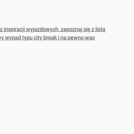
 inspiracji wyjazdowych, zapoznaj się z listą
wy wypad typu city break i na pewno was