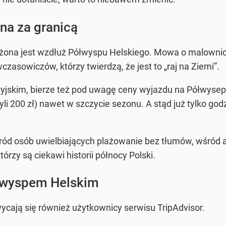
na za granicą
ołożona jest wzdłuż Półwyspu Helskiego. Mowa o malowni
zasowiczów, którzy twierdzą, że jest to „raj na Ziemi”.
tyjskim, bierze też pod uwagę ceny wyjazdu na Półwysep H
li 200 zł) nawet w szczycie sezonu. A stąd już tylko go
śród osób uwielbiających plażowanie bez tłumów, wśród 
tórzy są ciekawi historii północy Polski.
łwyspem Helskim
cają się również użytkownicy serwisu TripAdvisor.