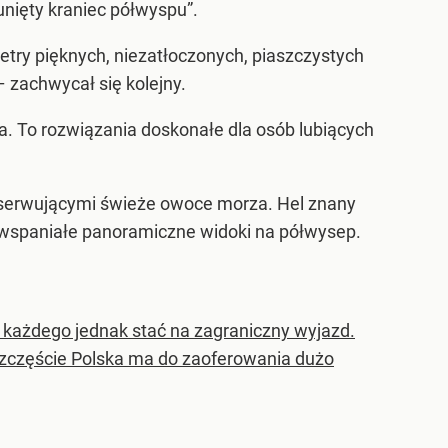
sunięty kraniec półwyspu”.
ometry pięknych, niezatłoczonych, piaszczystych
 zachwycał się kolejny.
a. To rozwiązania doskonałe dla osób lubiących
i serwującymi świeże owoce morza. Hel znany
e wspaniałe panoramiczne widoki na półwysep.
ie każdego jednak stać na zagraniczny wyjazd.
szczęście Polska ma do zaoferowania dużo