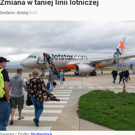
Zmiana w taniej linii lotniczej
Dodano:
dzisiaj
9:43
Samolot
/ Źródło:
Shutterstock