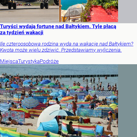
Turyści wydają fortunę nad Bałtykiem. Tyle płacą
za tydzień wakacji
Ile czteroosobowa rodzina wyda na wakacje nad Bałtykiem?
Kwota może wielu zdziwić. Przedstawiamy wyliczenia.
Miejsca
Turystyka
Podróże