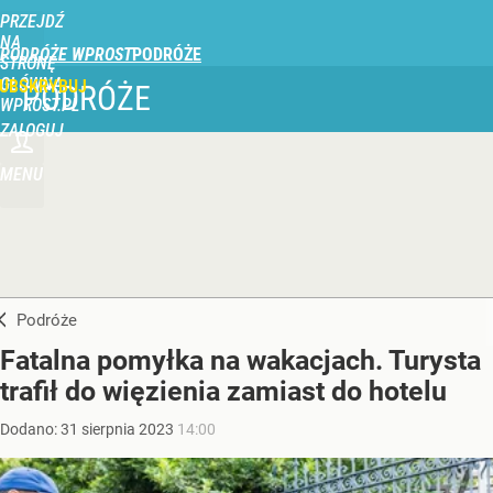
PRZEJDŹ
NA
PODRÓŻE WPROST
STRONĘ
GŁÓWNĄ
UBSKRYBUJ
PODRÓŻE
WPROST.PL
ZALOGUJ
MENU
Podróże
Fatalna pomyłka na wakacjach. Turysta
trafił do więzienia zamiast do hotelu
Dodano:
31
sierpnia
2023
14:00