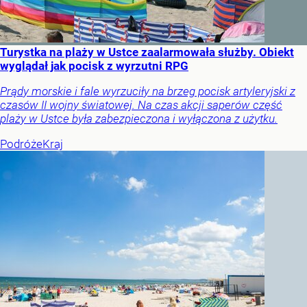
Turystka na plaży w Ustce zaalarmowała służby. Obiekt
wyglądał jak pocisk z wyrzutni RPG
Prądy morskie i fale wyrzuciły na brzeg pocisk artyleryjski z
czasów II wojny światowej. Na czas akcji saperów część
plaży w Ustce była zabezpieczona i wyłączona z użytku.
Podróże
Kraj