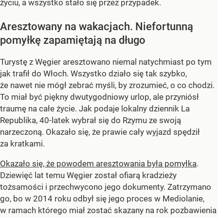
życiu, a wszystko stało się przez przypadek.
Aresztowany na wakacjach. Niefortunną
pomyłkę zapamiętają na długo
Turystę z Węgier aresztowano niemal natychmiast po tym
jak trafił do Włoch. Wszystko działo się tak szybko,
że nawet nie mógł zebrać myśli, by zrozumieć, o co chodzi.
To miał być piękny dwutygodniowy urlop, ale przyniósł
traumę na całe życie. Jak podaje lokalny dziennik La
Republika, 40-latek wybrał się do Rzymu ze swoją
narzeczoną. Okazało się, że prawie cały wyjazd spędził
za kratkami.
Okazało się, że powodem aresztowania była pomyłka
.
Dziewięć lat temu Węgier został ofiarą kradzieży
tożsamości i przechwycono jego dokumenty. Zatrzymano
go, bo w 2014 roku odbył się jego proces w Mediolanie,
w ramach którego miał zostać skazany na rok pozbawienia