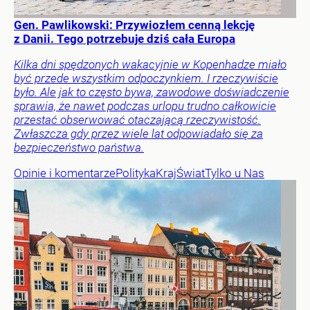
Gen. Pawlikowski: Przywiozłem cenną lekcję
z Danii. Tego potrzebuje dziś cała Europa
Kilka dni spędzonych wakacyjnie w Kopenhadze miało
być przede wszystkim odpoczynkiem. I rzeczywiście
było. Ale jak to często bywa, zawodowe doświadczenie
sprawia, że nawet podczas urlopu trudno całkowicie
przestać obserwować otaczającą rzeczywistość.
Zwłaszcza gdy przez wiele lat odpowiadało się za
bezpieczeństwo państwa.
Opinie i komentarze
Polityka
Kraj
Świat
Tylko u Nas