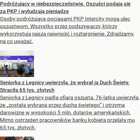
Podróżujący w niebezpieczeństwie. Oszuści podają się
za PKP i wyłudzają pieniądze
Osoby podróżujące pociągami PKP Intercity mogą ulec
oszustwom. Wszystko przez podszywaczy, którzy
wykorzystują naszą naiwność i roztargnienie. Zdradzamy,
na co uważać.
Seniorka z Legnicy uwierzyła, że wybrał ją Duch Święty.
Straciła 65 tys. złotych
Seniorka z Legnicy padła ofiarą oszusta. 76-latka uwierzyła,
że „została wybrana przez ducha świętego” i otrzyma
darowiznę w wysokości 5 mln. dolarów amerykańskich.
Mimo ostrzeżeń pracowników banku kobieta przelała mu
65 tys. złotych.