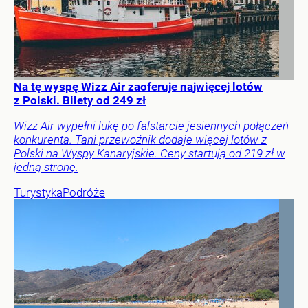
Na tę wyspę Wizz Air zaoferuje najwięcej lotów
z Polski. Bilety od 249 zł
Wizz Air wypełni lukę po falstarcie jesiennych połączeń
konkurenta. Tani przewoźnik dodaje więcej lotów z
Polski na Wyspy Kanaryjskie. Ceny startują od 219 zł w
jedną stronę.
Turystyka
Podróże