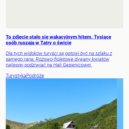
To zdjęcie stało się wakacyjnym hitem. Tysiące
osób ruszają w Tatry o świcie
Dla tych widoków turyści są gotowi być na szlaku z
samego rana. Różowo-fioletowe dywany kwiatów
najlepiej podziwiać na Hali Gąsienicowej.
Turystyka
Podróże