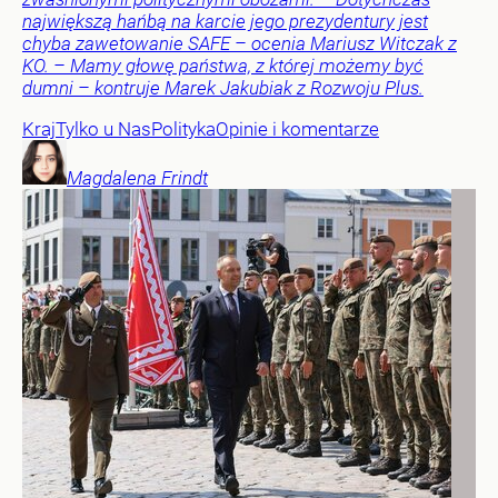
największą hańbą na karcie jego prezydentury jest
chyba zawetowanie SAFE – ocenia Mariusz Witczak z
KO. – Mamy głowę państwa, z której możemy być
dumni – kontruje Marek Jakubiak z Rozwoju Plus.
Kraj
Tylko u Nas
Polityka
Opinie i komentarze
Magdalena
Frindt