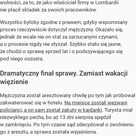
wolności, za to, że jako właściciel firmy w Lombardii
nie płacił składek za swoich pracowników.
Wszystko byłoby zgodne z prawem, gdyby wspomniany
proces rzeczywiście dotyczył mężczyzny. Okazało się,
jednak że wcale nie on stał za zarzucanymi czynami,
a o procesie nigdy nie słyszał. Szybko stało się jasne,
że chodzi o sprawę sprzed lat i o podszywającego się
pod niego oszusta.
Dramatyczny finał sprawy. Zamiast wakacji
więzienie
Mężczyzna został aresztowany chwilę po tym jak próbował
zakwaterować się w hotelu.
Na miejsce zostali wezwani
policjanci, a on sam został zakuty w kajdanki
. Turysta miał
niezwykłego pecha, bo aż 13 dni sierpnia spędził
w zamknięciu. Po tym czasie sąd zdecydował o zwolnieniu
go z aresztu, a sprawa została wyjaśniona.