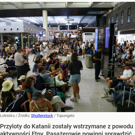
Lotnisko
/ Źródło:
Shutterstock
/
Tupungato
Przyloty do Katanii zostały wstrzymane z powodu
aktywności Etny. Pasażerowie powinni sprawdzić