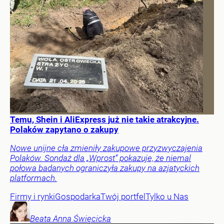
Temu, Shein i AliExpress już nie takie atrakcyjne.
Polaków zapytano o zakupy
Nowe unijne cła zmieniły zakupowe przyzwyczajenia
Polaków. Sondaż dla „Wprost” pokazuje, że niemal
połowa badanych ograniczyła zakupy na azjatyckich
platformach.
Firmy i rynki
Gospodarka
Twój portfel
Tylko u Nas
Beata Anna
Święcicka