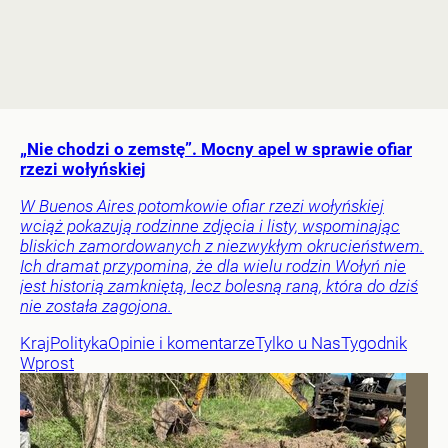
„Nie chodzi o zemstę”. Mocny apel w sprawie ofiar
rzezi wołyńskiej
W Buenos Aires potomkowie ofiar rzezi wołyńskiej
wciąż pokazują rodzinne zdjęcia i listy, wspominając
bliskich zamordowanych z niezwykłym okrucieństwem.
Ich dramat przypomina, że dla wielu rodzin Wołyń nie
jest historią zamkniętą, lecz bolesną raną, która do dziś
nie została zagojona.
Kraj
Polityka
Opinie i komentarze
Tylko u Nas
Tygodnik
Wprost