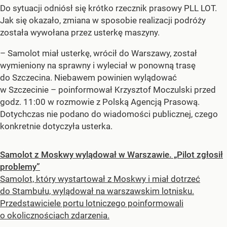
Do sytuacji odniósł się krótko rzecznik prasowy PLL LOT.
Jak się okazało, zmiana w sposobie realizacji podróży
została wywołana przez usterkę maszyny.
– Samolot miał usterkę, wrócił do Warszawy, został
wymieniony na sprawny i wyleciał w ponowną trasę
do Szczecina. Niebawem powinien wylądować
w Szczecinie – poinformował Krzysztof Moczulski przed
godz. 11:00 w rozmowie z Polską Agencją Prasową.
Dotychczas nie podano do wiadomości publicznej, czego
konkretnie dotyczyła usterka.
Samolot z Moskwy wylądował w Warszawie. „Pilot zgłosił
problemy”
Samolot, który wystartował z Moskwy i miał dotrzeć
do Stambułu, wylądował na warszawskim lotnisku.
Przedstawiciele portu lotniczego poinformowali
o okolicznościach zdarzenia.