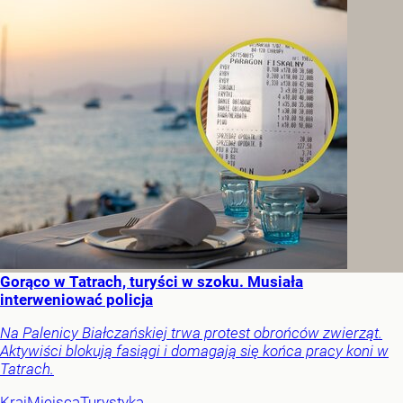
Gorąco w Tatrach, turyści w szoku. Musiała
interweniować policja
Na Palenicy Białczańskiej trwa protest obrońców zwierząt.
Aktywiści blokują fasiągi i domagają się końca pracy koni w
Tatrach.
Kraj
Miejsca
Turystyka