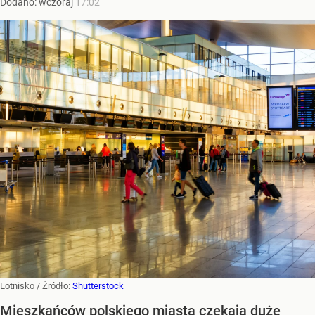
Dodano:
wczoraj
17:02
Lotnisko
/ Źródło:
Shutterstock
Mieszkańców polskiego miasta czekają duże