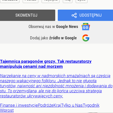
SKOMENTUJ
UDOSTĘPNIJ
Obserwuj nas
w
Google News
Dodaj jako
źródło w Google
Tajemnica paragonów grozy. Tak restauratorzy
manipulują cenami nad morzem
Narzekanie na ceny w nadmorskich smażalniach są częścią
naszego wakacyjnego folkloru. Jednak to nie głupota
turystów, naiwność ani niezdolność mnożenia i dodawania do
stu. To przemyślana, ale nie do końca uczciwa strategia
restauratorów ukrywających ceny.
Finanse i inwestycje
Podróże
Kraj
Tylko u Nas
Tygodnik
Wprost