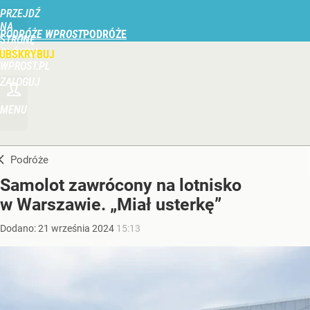
PRZEJDŹ
NA
PODRÓŻE WPROST
STRONĘ
GŁÓWNĄ
UBSKRYBUJ
WPROST.PL
ZALOGUJ
MENU
Podróże
Samolot zawrócony na lotnisko
w Warszawie. „Miał usterkę”
Dodano:
21
września
2024
15:13