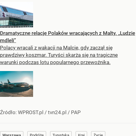
Dramatyczne relacje Polaków wracających z Malty. „Ludzie
mdleli”
Polacy wracali z wakacji na Malcie, gdy zaczął się
prawdziwy koszmar. Turyści skarżą się na tragiczne
warunki podczas lotu popularnego przewoźnika.
Źródło:
WPROST.pl
/
tvn24.pl / PAP
Warszawa
Podróże
Turystyka
Kraj
Życie