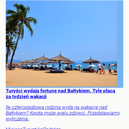
Turyści wydają fortunę nad Bałtykiem. Tyle płacą
za tydzień wakacji
Ile czteroosobowa rodzina wyda na wakacje nad
Bałtykiem? Kwota może wielu zdziwić. Przedstawiamy
wyliczenia.