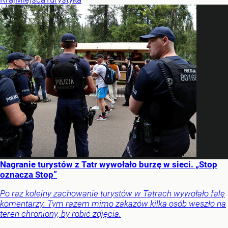
Nagranie turystów z Tatr wywołało burzę w sieci. „Stop
oznacza Stop”
Po raz kolejny zachowanie turystów w Tatrach wywołało falę
komentarzy. Tym razem mimo zakazów kilka osób weszło na
teren chroniony, by robić zdjęcia.