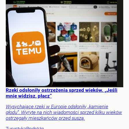
Rzeki odsłoniły ostrzeżenia sprzed wieków. „Jeśli
mnie widzisz, płacz”
Wysychające rzeki w Europie odsłoniły „kamienie
głodu”. Wyryte na nich wiadomości sprzed kilku wieków
ostrzegały mieszkańców przed suszą.
Turystyka
Podróże