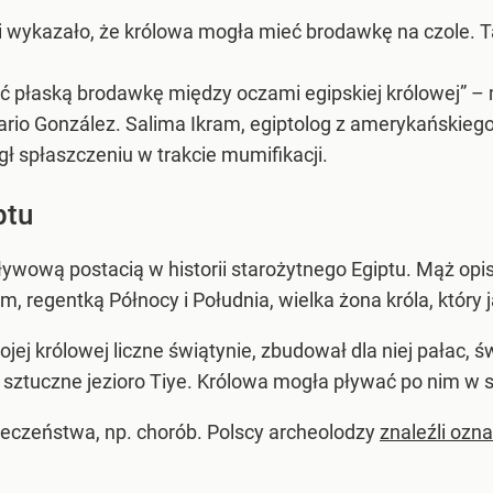
ykazało, że królowa mogła mieć brodawkę na czole. Ta n
ć płaską brodawkę między oczami egipskiej królowej” – mó
ario González. Salima Ikram, egiptolog z amerykańskieg
egł spłaszczeniu w trakcie mumifikacji.
ptu
wową postacią w historii starożytnego Egiptu. Mąż opisyw
, regentką Północy i Południa, wielka żona króla, który j
ej królowej liczne świątynie, zbudował dla niej pałac, św
ztuczne jezioro Tiye. Królowa mogła pływać po nim w s
ieczeństwa, np. chorób. Polscy archeolodzy
znaleźli ozn