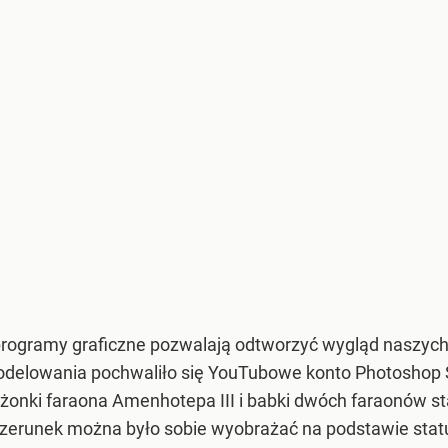
gramy graficzne pozwalają odtworzyć wygląd naszych p
odelowania pochwaliło się YouTubowe konto Photoshop Su
ałżonki faraona Amenhotepa III i babki dwóch faraonów 
zerunek można było sobie wyobrażać na podstawie statu