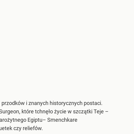
rzodków i znanych historycznych postaci.
rgeon, które tchnęło życie w szczątki Teje –
starożytnego Egiptu– Smenchkare
etek czy reliefów.