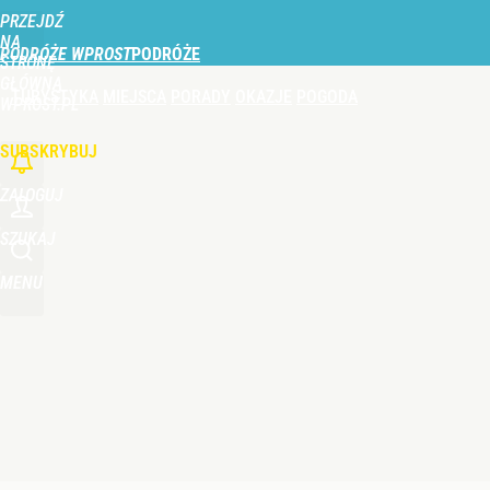
PRZEJDŹ
Udostępnij
0
Skomentuj
NA
PODRÓŻE WPROST
STRONĘ
GŁÓWNĄ
TURYSTYKA
MIEJSCA
PORADY
OKAZJE
POGODA
Ani Moczydło, ani Suntago. Ten basen też jest do
WPROST.PL
SUBSKRYBUJ
dodaj
ZALOGUJ
Farmacja: wzrost pod presją. co czeka branżę do 
SZUKAJ
MENU
dodaj
Turystka na plaży w Ustce zaalarmowała służby. Ob
dodaj