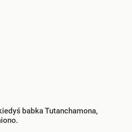
a kiedyś babka Tutanchamona,
iono.