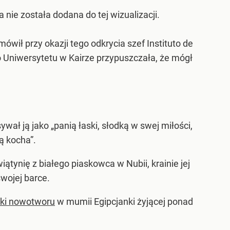
ie została dodana do tej wizualizacji.
wił przy okazji tego odkrycia szef Instituto de
o Uniwersytetu w Kairze przypuszczała, że mógł
ał ją jako „panią łaski, słodką w swej miłości,
ą kocha”.
iątynię z białego piaskowca w Nubii, krainie jej
wojej barce.
aki nowotworu
w mumii Egipcjanki żyjącej ponad