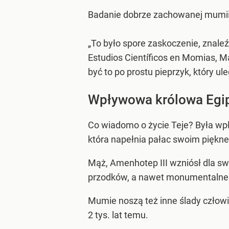
Badanie dobrze zachowanej mumii w
„To było spore zaskoczenie, znaleź
Estudios Científicos en Momias, M
być to po prostu pieprzyk, który ul
Wpływowa królowa Egi
Co wiadomo o życie Teje? Była wpły
która napełnia pałac swoim pięknem
Mąż, Amenhotep III wzniósł dla swoj
przodków, a nawet monumentalne s
Mumie noszą też inne ślady człow
2 tys. lat temu.