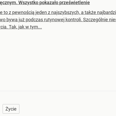
ręcznym. Wszystko pokazało prześwietlenie
e to z pewnością jeden z najszybszych, a także najbard
o bywa już podczas rutynowej kontroli. Szczególnie nie
cia. Tak, jak w tym...
Życie