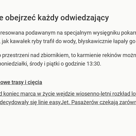
e obejrzeć każdy odwiedzający
nteresowana podawanym na specjalnym wysięgniku pokar
 jak kawałek ryby trafił do wody, błyskawicznie łapały g
o przestrzeni nad zbiornikiem, to karmienie rekinów mo
niedziałki, środy i piątki o godzinie 13:30.
owe trasy i cięcia
d koniec marca w życie wejdzie wiosenno-letni rozkład 
 zdecydowały się linie easyJet. Pasażerów czekają zarówn