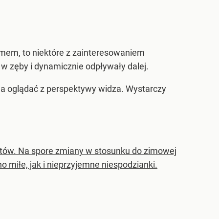
mem, to niektóre z zainteresowaniem
o w zęby i dynamicznie odpływały dalej.
żna oglądać z perspektywy widza. Wystarczy
lotów. Na spore zmiany w stosunku do zimowej
o miłe, jak i nieprzyjemne niespodzianki.