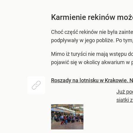
Karmienie rekinów moż
Choć część rekinów nie była zai
podpływały w jego pobliże. Po tym,
Mimo iż turyści nie mają wstępu d
pojawić się w okolicy akwarium w po
Roszady na lotnisku w Krakowie. N
Już po
siatki