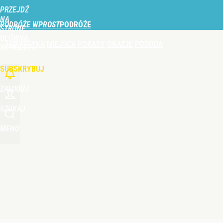
PRZEJDŹ
Udostępnij
0
Skomentuj
NA
PODRÓŻE WPROST
STRONĘ
GŁÓWNĄ
TURYSTYKA
MIEJSCA
PORADY
OKAZJE
POGODA
WPROST.PL
SUBSKRYBUJ
ZALOGUJ
SZUKAJ
MENU