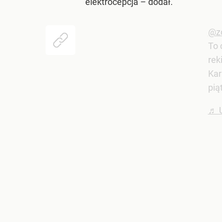
elektrocepcja – dodał.
@z
To 
rek
Kar
pią
♬ U