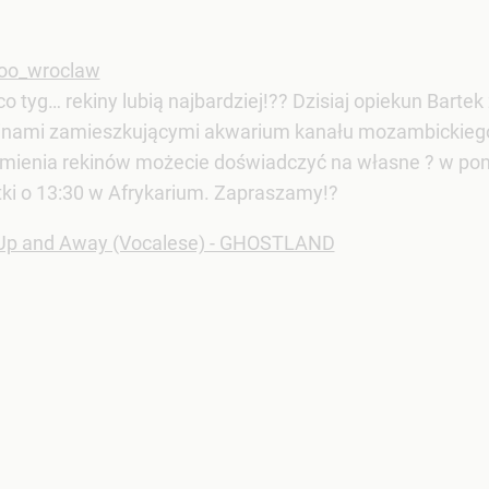
oo_wroclaw
co tyg… rekiny lubią najbardziej!?? Dzisiaj opiekun Barte
inami zamieszkującymi akwarium kanału mozambickiego
mienia rekinów możecie doświadczyć na własne ? w ponie
tki o 13:30 w Afrykarium. Zapraszamy!?
p and Away (Vocalese) - GHOSTLAND