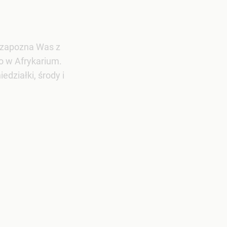
k zapozna Was z
 w Afrykarium.
działki, środy i