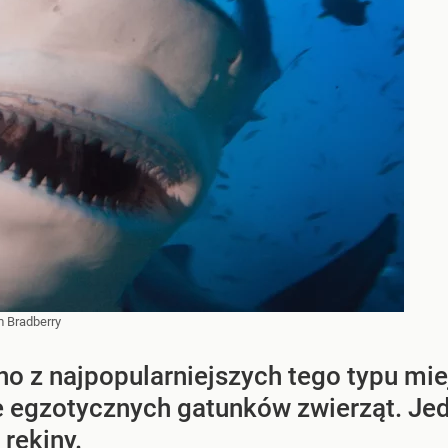
m Bradberry
no z najpopularniejszych tego typu mi
 egzotycznych gatunków zwierząt. Jedn
 rekiny.