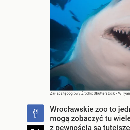
Żarłacz tępogłowy
Źródło:
Shutterstock
/
Willya
Wrocławskie zoo to jed
mogą zobaczyć tu wiele
z pewnością są tutejsze