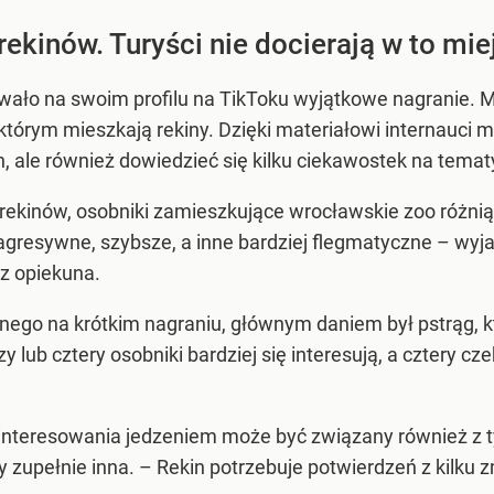
ekinów. Turyści nie docierają w to mie
ało na swoim profilu na TikToku wyjątkowe nagranie. Ma
 którym mieszkają rekiny. Dzięki materiałowi internauci 
, ale również dowiedzieć się kilku ciekawostek na temat
rekinów, osobniki zamieszkujące wrocławskie zoo różnią 
agresywne, szybsze, a inne bardziej flegmatyczne – wyj
z opiekuna.
nego na krótkim nagraniu, głównym daniem był pstrąg, 
 lub cztery osobniki bardziej się interesują, a cztery czek
interesowania jedzeniem może być związany również z ty
y zupełnie inna. – Rekin potrzebuje potwierdzeń z kilku 