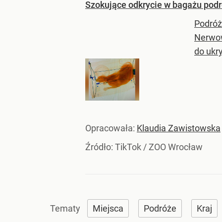
Szokujące odkrycie w bagażu pod
Podróż
Nerwow
do ukry
Opracowała:
Klaudia Zawistowska
Źródło:
TikTok
/
ZOO Wrocław
Miejsca
Podróże
Kraj