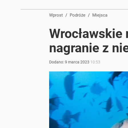
Wprost
/
Podróże
/
Miejsca
Wrocławskie r
nagranie z n
Dodano:
9
marca
2023
10:53