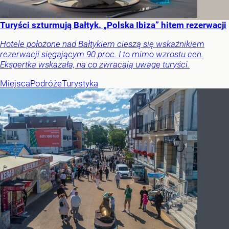
Turyści szturmują Bałtyk. „Polska Ibiza” hitem rezerwacji
Hotele położone nad Bałtykiem cieszą się wskaźnikiem
rezerwacji sięgającym 90 proc. I to mimo wzrostu cen.
Ekspertka wskazała, na co zwracają uwagę turyści.
Miejsca
Podróże
Turystyka