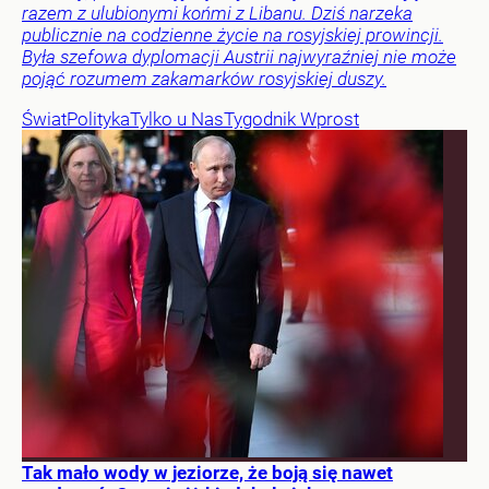
razem z ulubionymi końmi z Libanu. Dziś narzeka
publicznie na codzienne życie na rosyjskiej prowincji.
Była szefowa dyplomacji Austrii najwyraźniej nie może
pojąć rozumem zakamarków rosyjskiej duszy.
Świat
Polityka
Tylko u Nas
Tygodnik Wprost
Tak mało wody w jeziorze, że boją się nawet