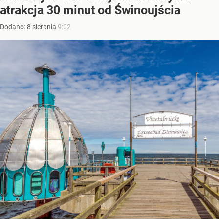
atrakcja 30 minut od Świnoujścia
Dodano:
8
sierpnia
9:02