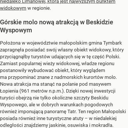
niedaleko Limanowej, która jest najwyższym punktem
widokowym
w regionie.
Górskie molo nową atrakcją w Beskidzie
Wyspowym
Położona w województwie małopolskim gmina Tymbark
zapragnęła posiadać swój własny obiekt widokowy, który
przyciągnąłby turystów udających się w tę część Polski.
Zamiast popularnej wieży widokowej, władze regionu
postanowiły wybudować obiekt, który wyglądem
ma przypominać znane z nadmorskich kurortów molo.
Nowa atrakcja ma stanąć na polanie pod masywem
Łopienia (961 metrów n.p.m.). Dzięki nowej inwestycji
turyści obejrzą nie tylko okoliczne szczyty Beskidu
Wyspowego, ale w dobrych warunkach pogodowych
również imponującą panoramę Tatr. Ten region Małopolski
posiada również inne turystyczne atuty – w niedalekiej
odległości znajdziemy jaskinie, osuwiska i mokradła.