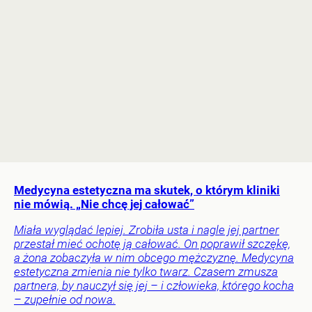
Medycyna estetyczna ma skutek, o którym kliniki
nie mówią. „Nie chcę jej całować”
Miała wyglądać lepiej. Zrobiła usta i nagle jej partner
przestał mieć ochotę ją całować. On poprawił szczękę,
a żona zobaczyła w nim obcego mężczyznę. Medycyna
estetyczna zmienia nie tylko twarz. Czasem zmusza
partnera, by nauczył się jej – i człowieka, którego kocha
– zupełnie od nowa.