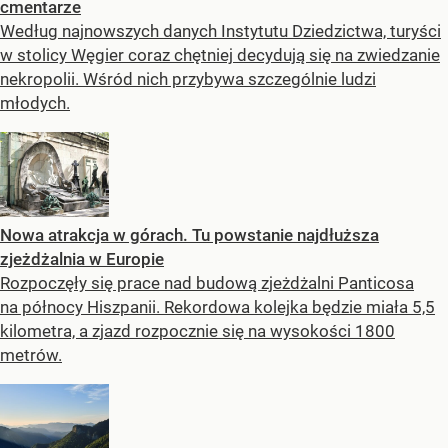
cmentarze
Według najnowszych danych Instytutu Dziedzictwa, turyści
w stolicy Węgier coraz chętniej decydują się na zwiedzanie
nekropolii. Wśród nich przybywa szczególnie ludzi
młodych.
Nowa atrakcja w górach. Tu powstanie najdłuższa
zjeżdżalnia w Europie
Rozpoczęły się prace nad budową zjeżdżalni Panticosa
na północy Hiszpanii. Rekordowa kolejka będzie miała 5,5
kilometra, a zjazd rozpocznie się na wysokości 1800
metrów.