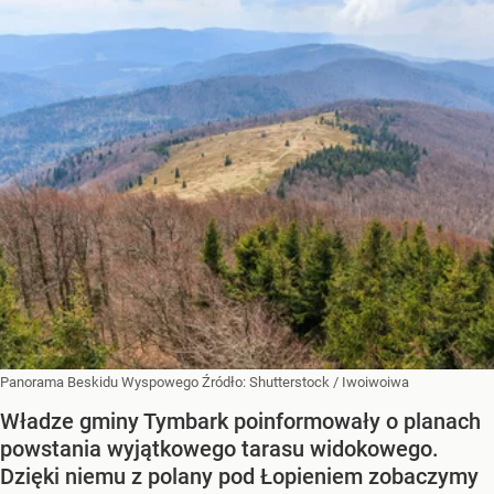
Panorama Beskidu Wyspowego
Źródło:
Shutterstock
/
Iwoiwoiwa
Władze gminy Tymbark poinformowały o planach
powstania wyjątkowego tarasu widokowego.
Dzięki niemu z polany pod Łopieniem zobaczymy