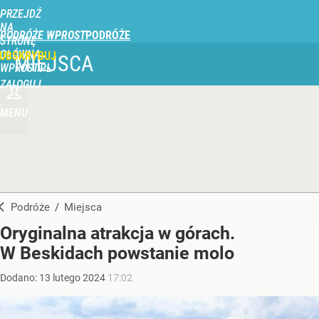
PRZEJDŹ
NA
PODRÓŻE WPROST
STRONĘ
GŁÓWNĄ
UBSKRYBUJ
MIEJSCA
WPROST.PL
ZALOGUJ
MENU
Podróże
/
Miejsca
Oryginalna atrakcja w górach.
W Beskidach powstanie molo
Dodano:
13
lutego
2024
17:02