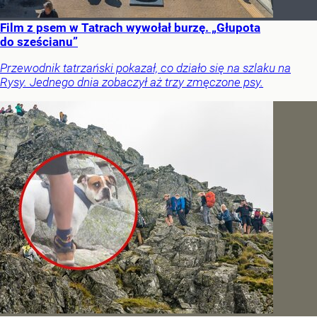
Film z psem w Tatrach wywołał burzę. „Głupota
do sześcianu”
Przewodnik tatrzański pokazał, co działo się na szlaku na
Rysy. Jednego dnia zobaczył aż trzy zmęczone psy.