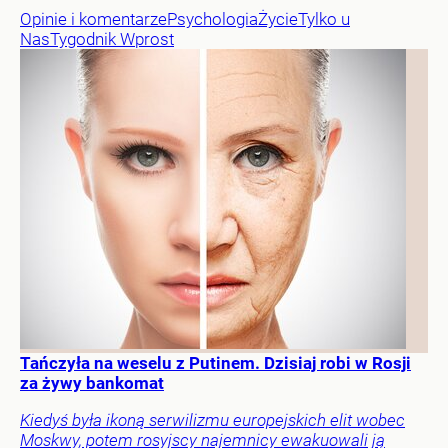
Opinie i komentarze
Psychologia
Życie
Tylko u
Nas
Tygodnik Wprost
Tańczyła na weselu z Putinem. Dzisiaj robi w Rosji
za żywy bankomat
Kiedyś była ikoną serwilizmu europejskich elit wobec
Moskwy, potem rosyjscy najemnicy ewakuowali ją