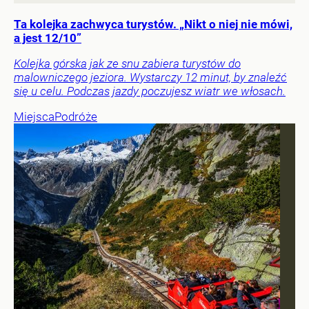
Ta kolejka zachwyca turystów. „Nikt o niej nie mówi,
a jest 12/10”
Kolejka górska jak ze snu zabiera turystów do
malowniczego jeziora. Wystarczy 12 minut, by znaleźć
się u celu. Podczas jazdy poczujesz wiatr we włosach.
Miejsca
Podróże