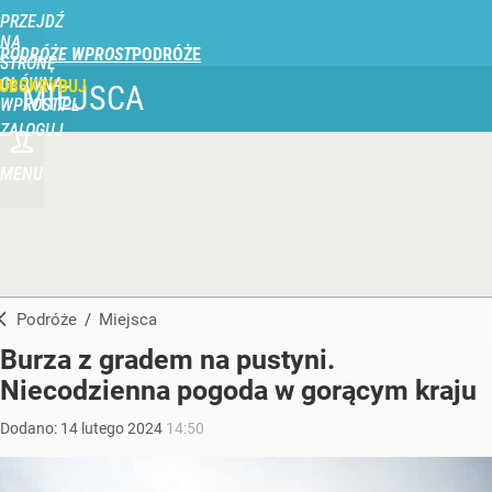
PRZEJDŹ
NA
PODRÓŻE WPROST
STRONĘ
GŁÓWNĄ
UBSKRYBUJ
MIEJSCA
WPROST.PL
ZALOGUJ
MENU
Podróże
/
Miejsca
Burza z gradem na pustyni.
Niecodzienna pogoda w gorącym kraju
Dodano:
14
lutego
2024
14:50