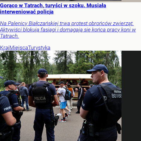
Gorąco w Tatrach, turyści w szoku. Musiała
interweniować policja
Na Palenicy Białczańskiej trwa protest obrońców zwierząt.
Aktywiści blokują fasiągi i domagają się końca pracy koni w
Tatrach.
Kraj
Miejsca
Turystyka