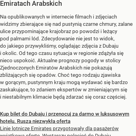
Emiratach Arabskich
Na opublikowanych w internecie filmach i zdjęciach
widzimy zbierające się nad pustynią czarne chmury, zalane
ulice przypominające krajobraz po powodzi i leżący
pod palmami lód. Zdecydowanie nie jest to widok,
do jakiego przywykliśmy, oglądając zdjęcia z Dubaju
i okolic. Od tego czasu sytuacja w regionie zdążyła się
nieco uspokoić. Aktualne prognozy pogody w stolicy
Zjednoczonych Emiratów Arabskich nie pokazują
zbliżających się opadów. Choć tego rodzaju zjawiska
w gorącym, pustynnym kraju mogą wydawać się bardzo
zaskakujące, to zdaniem ekspertów w zmieniającym się
i niestabilnym klimacie będą zdarzać się coraz częściej.
Kup bilet do Dubaju i przenocuj za darmo w luksusowym
hotelu. Rusza niezwykła oferta
Linie lotnicze Emirates przygotowały dla pasażerów
wyjątkową ofertę. Wystarczy polecieć do Dubaju