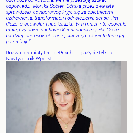
odchodzą od Kościoła, ale nie przestają szukać
odpowiedzi. Monika Sobień-Górska przez dwa lata
sprawdzała, co naprawdę kryje się za obietnicami
uzdrowienia, transformacji i odnalezienia sensu. „Im
dłużej pracowałam nad książką, tym mniej interesowało
mnie, czy nowa duchowość jest dobra czy zła. Coraz
bardziej interesowało mnie, dlaczego tak wielu ludzi jej
potrzebuje”.
Rozwój osobisty
Terapie
Psychologia
Życie
Tylko u
Nas
Tygodnik Wprost