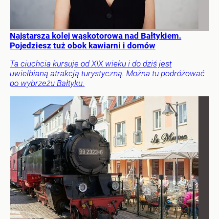
Najstarsza kolej wąskotorowa nad Bałtykiem.
Pojedziesz tuż obok kawiarni i domów
Ta ciuchcia kursuje od XIX wieku i do dziś jest
uwielbianą atrakcją turystyczną. Można tu podróżować
po wybrzeżu Bałtyku.