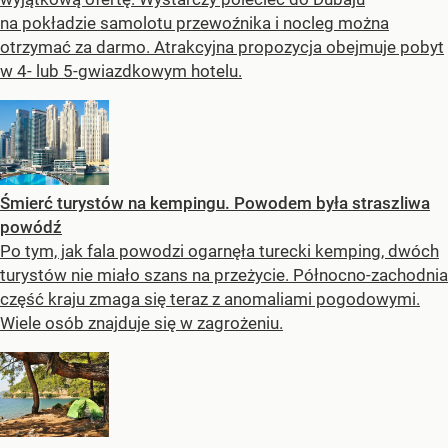
na pokładzie samolotu przewoźnika i nocleg można
otrzymać za darmo. Atrakcyjna propozycja obejmuje pobyt
w 4- lub 5-gwiazdkowym hotelu.
Śmierć turystów na kempingu. Powodem była straszliwa
powódź
Po tym, jak fala powodzi ogarnęła turecki kemping, dwóch
turystów nie miało szans na przeżycie. Północno-zachodnia
część kraju zmaga się teraz z anomaliami pogodowymi.
Wiele osób znajduje się w zagrożeniu.