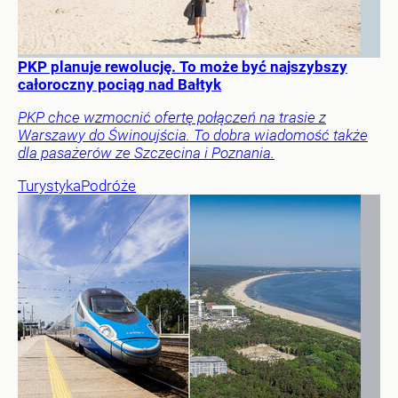
PKP planuje rewolucję. To może być najszybszy
całoroczny pociąg nad Bałtyk
PKP chce wzmocnić ofertę połączeń na trasie z
Warszawy do Świnoujścia. To dobra wiadomość także
dla pasażerów ze Szczecina i Poznania.
Turystyka
Podróże