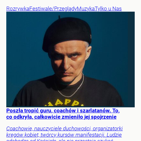
Rozrywka
Festiwale/Przeglądy
Muzyka
Tylko u Nas
Poszła tropić guru, coachów i szarlatanów. To,
co odkryła, całkowicie zmieniło jej spojrzenie
Coachowie, nauczyciele duchowości, organizatorki
kręgów kobiet, twórcy kursów manifestacji. Ludzie