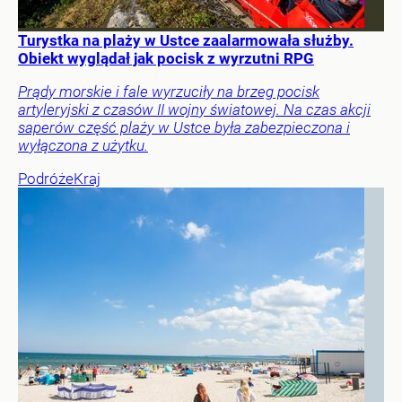
Turystka na plaży w Ustce zaalarmowała służby.
Obiekt wyglądał jak pocisk z wyrzutni RPG
Prądy morskie i fale wyrzuciły na brzeg pocisk
artyleryjski z czasów II wojny światowej. Na czas akcji
saperów część plaży w Ustce była zabezpieczona i
wyłączona z użytku.
Podróże
Kraj