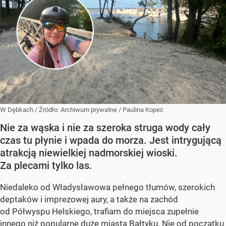
W Dębkach
/ Źródło:
Archiwum prywatne
/
Paulina Kopeć
Nie za wąska i nie za szeroka struga wody cały
czas tu płynie i wpada do morza. Jest intrygującą
atrakcją niewielkiej nadmorskiej wioski.
Za plecami tylko las.
Niedaleko od Władysławowa pełnego tłumów, szerokich
deptaków i imprezowej aury, a także na zachód
od Półwyspu Helskiego, trafiam do miejsca zupełnie
innego niż popularne duże miasta Bałtyku. Nie od początku