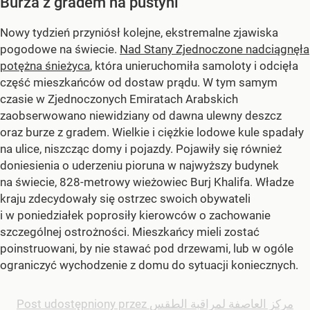
Burza z gradem na pustyni
Nowy tydzień przyniósł kolejne, ekstremalne zjawiska
pogodowe na świecie.
Nad Stany Zjednoczone nadciągnęła
potężna śnieżyca
, która unieruchomiła samoloty i odcięła
część mieszkańców od dostaw prądu. W tym samym
czasie w Zjednoczonych Emiratach Arabskich
zaobserwowano niewidziany od dawna ulewny deszcz
oraz burze z gradem. Wielkie i ciężkie lodowe kule spadały
na ulice, niszcząc domy i pojazdy. Pojawiły się również
doniesienia o uderzeniu pioruna w najwyższy budynek
na świecie, 828-metrowy wieżowiec Burj Khalifa. Władze
kraju zdecydowały się ostrzec swoich obywateli
i w poniedziałek poprosiły kierowców o zachowanie
szczególnej ostrożności. Mieszkańcy mieli zostać
poinstruowani, by nie stawać pod drzewami, lub w ogóle
ograniczyć wychodzenie z domu do sytuacji koniecznych.
Post udostępniony przez مركز العاصفة لمراقبة الطقس