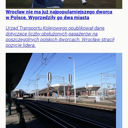
Wrocław nie ma już najpopularniejszego dworca
w Polsce. Wyprzedziły go dwa miasta
Urząd Transportu Kolejowego opublikował dane
dotyczące liczby obsłużonych pasażerów na
poszczególnych polskich dworcach. Wrocław stracił
pozycję lidera.