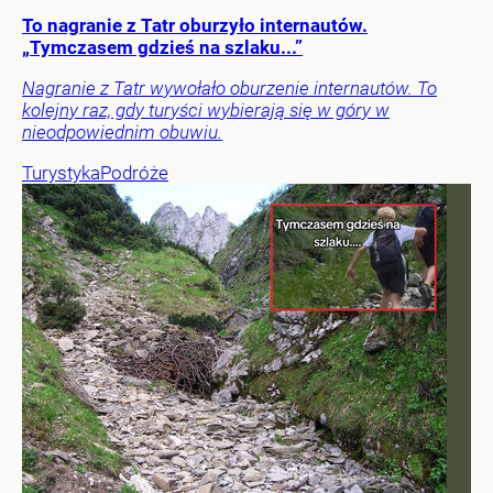
To nagranie z Tatr oburzyło internautów.
„Tymczasem gdzieś na szlaku...”
Nagranie z Tatr wywołało oburzenie internautów. To
kolejny raz, gdy turyści wybierają się w góry w
nieodpowiednim obuwiu.
Turystyka
Podróże