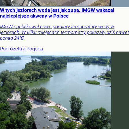
W tych jeziorach woda jest jak zupa. IMGW wskazał
najcieplejsze akweny w Polsce
IMGW opublikował nowe pomiary temperatury wody w
jeziorach. W kilku miejscach termometry pokazały dziś nawet
ponad 24℃.
Podróże
Kraj
Pogoda