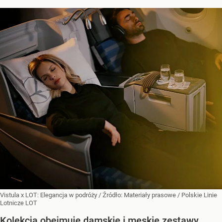
Vistula x LOT: Elegancja w podróży
/ Źródło:
Materiały prasowe
/
Polskie Linie
Lotnicze LOT
Kolekcja obejmuje damskie i męskie zestawy