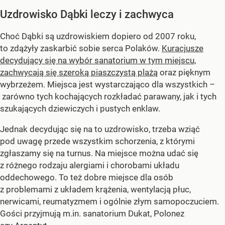
Uzdrowisko Dąbki leczy i zachwyca
Choć Dąbki są uzdrowiskiem dopiero od 2007 roku,
to zdążyły zaskarbić sobie serca Polaków.
Kuracjusze
decydujący się na wybór sanatorium w tym miejscu,
zachwycają się szeroką piaszczystą plażą
oraz pięknym
wybrzeżem. Miejsca jest wystarczająco dla wszystkich –
zarówno tych kochających rozkładać parawany, jak i tych
szukających dziewiczych i pustych enklaw.
Jednak decydując się na to uzdrowisko, trzeba wziąć
pod uwagę przede wszystkim schorzenia, z którymi
zgłaszamy się na turnus. Na miejsce można udać się
z różnego rodzaju alergiami i chorobami układu
oddechowego. To też dobre miejsce dla osób
z problemami z układem krążenia, wentylacją płuc,
nerwicami, reumatyzmem i ogólnie złym samopoczuciem.
Gości przyjmują m.in. sanatorium Dukat, Polonez