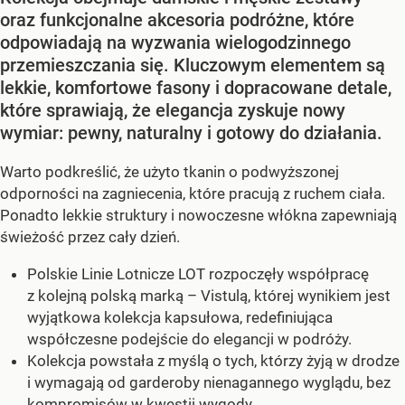
oraz funkcjonalne akcesoria podróżne, które
odpowiadają na wyzwania wielogodzinnego
przemieszczania się. Kluczowym elementem są
lekkie, komfortowe fasony i dopracowane detale,
które sprawiają, że elegancja zyskuje nowy
wymiar: pewny, naturalny i gotowy do działania.
Warto podkreślić, że użyto tkanin o podwyższonej
odporności na zagniecenia, które pracują z ruchem ciała.
Ponadto lekkie struktury i nowoczesne włókna zapewniają
świeżość przez cały dzień.
Polskie Linie Lotnicze LOT rozpoczęły współpracę
z kolejną polską marką – Vistulą, której wynikiem jest
wyjątkowa kolekcja kapsułowa, redefiniująca
współczesne podejście do elegancji w podróży.
Kolekcja powstała z myślą o tych, którzy żyją w drodze
i wymagają od garderoby nienagannego wyglądu, bez
kompromisów w kwestii wygody.