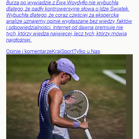
Burza po wywiadzie z Ewą Woydyłło nie wybuchła
dlatego, że padły kontrowersyjne słowa o Idze Świątek.
Wybuchła dlatego, że coraz częściej za ekspercką
analizę uznajemy opinie wygłaszane bez wiedzy, faktów
i odpowiedzialności. Internet od dawna premiuje nie
tych, którzy wiedzą najwięcej, lecz tych, którzy mówią
najgłośniej.
Opinie i komentarze
Kraj
Sport
Tylko u Nas