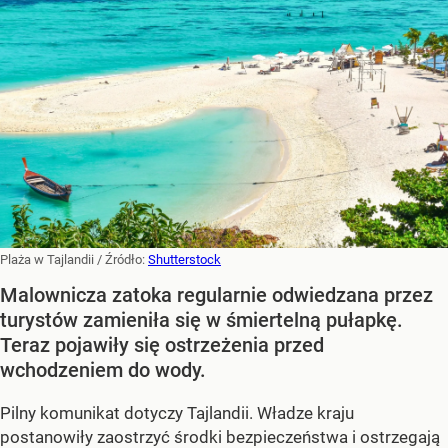
Plaża w Tajlandii
/ Źródło:
Shutterstock
Malownicza zatoka regularnie odwiedzana przez
turystów zamieniła się w śmiertelną pułapkę.
Teraz pojawiły się ostrzeżenia przed
wchodzeniem do wody.
Pilny komunikat dotyczy Tajlandii. Władze kraju
postanowiły zaostrzyć środki bezpieczeństwa i ostrzegają