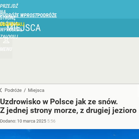
PRZEJDŹ
NA
PODRÓŻE WPROST
STRONĘ
GŁÓWNĄ
UBSKRYBUJ
MIEJSCA
WPROST.PL
ZALOGUJ
MENU
Podróże
/
Miejsca
Uzdrowisko w Polsce jak ze snów.
Z jednej strony morze, z drugiej jezioro
Dodano:
10
marca
2025
5:56