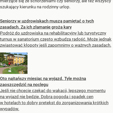
mierzące się ze schorzeniami czy seniorzy, ale też wszyscy
szukający kierunku na rodzinny urlop.
Seniorzy w uzdrowiskach muszą pamiętać o tych
zasadach. Za ich złamanie grożą kary
Podróż do uzdrowiska na rehabilitacyjny lub turystyczny
turnus w sanatorium często wzbudza radość. Może jednak
zwiastować kłopoty jeśli zapomnimy o ważnych zasadach.
Oto najtańszy miesiąc na wyjazd. Tyle można
zaoszczędzić na noclegu
Jeśli nie chcecie czekać do wakacji, lepszego momentu
na wyjazd nie będzie. Dobra pogoda i spadek cen
w hotelach to dobry pretekst do zorganizowania krótkich
wypadów.