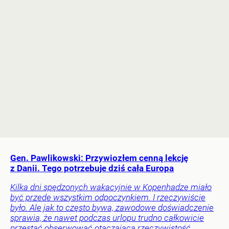
Gen. Pawlikowski: Przywiozłem cenną lekcję
z Danii. Tego potrzebuje dziś cała Europa
Kilka dni spędzonych wakacyjnie w Kopenhadze miało
być przede wszystkim odpoczynkiem. I rzeczywiście
było. Ale jak to często bywa, zawodowe doświadczenie
sprawia, że nawet podczas urlopu trudno całkowicie
przestać obserwować otaczającą rzeczywistość.