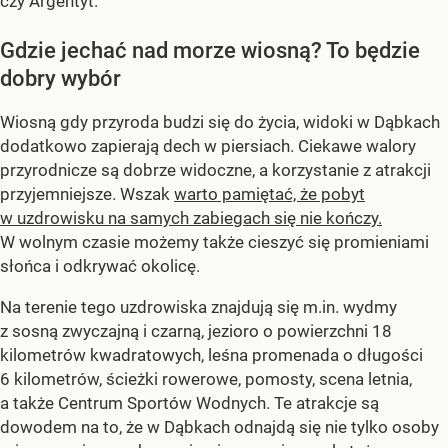
czy Argentyt.
Gdzie jechać nad morze wiosną? To będzie
dobry wybór
Wiosną gdy przyroda budzi się do życia, widoki w Dąbkach
dodatkowo zapierają dech w piersiach. Ciekawe walory
przyrodnicze są dobrze widoczne, a korzystanie z atrakcji
przyjemniejsze. Wszak
warto pamiętać, że pobyt
w uzdrowisku na samych zabiegach się nie kończy.
W wolnym czasie możemy także cieszyć się promieniami
słońca i odkrywać okolicę.
Na terenie tego uzdrowiska znajdują się m.in. wydmy
z sosną zwyczajną i czarną, jezioro o powierzchni 18
kilometrów kwadratowych, leśna promenada o długości
6 kilometrów, ścieżki rowerowe, pomosty, scena letnia,
a także Centrum Sportów Wodnych. Te atrakcje są
dowodem na to, że w Dąbkach odnajdą się nie tylko osoby