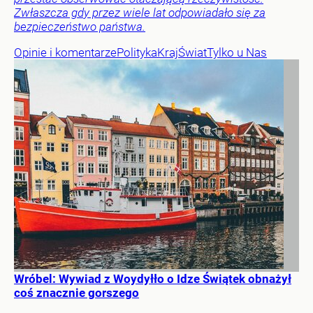
Zwłaszcza gdy przez wiele lat odpowiadało się za
bezpieczeństwo państwa.
Opinie i komentarze
Polityka
Kraj
Świat
Tylko u Nas
Wróbel: Wywiad z Woydyłło o Idze Świątek obnażył
coś znacznie gorszego