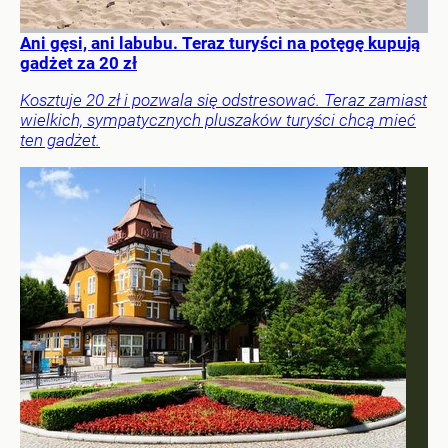
Ani gęsi, ani labubu. Teraz turyści na potęgę kupują
gadżet za 20 zł
Kosztuje 20 zł i pozwala się odstresować. Teraz zamiast
wielkich, sympatycznych pluszaków turyści chcą mieć
ten gadżet.