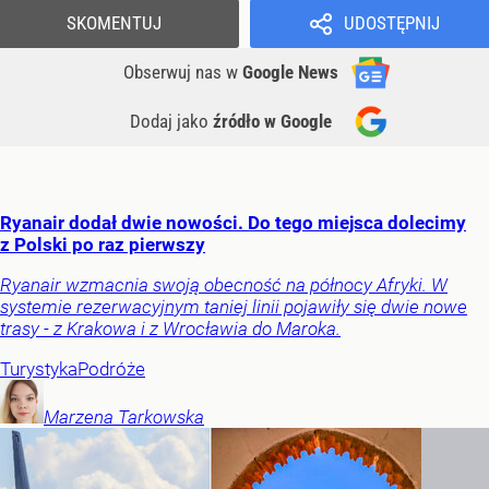
SKOMENTUJ
UDOSTĘPNIJ
Obserwuj nas
w
Google News
Dodaj jako
źródło w Google
Ryanair dodał dwie nowości. Do tego miejsca dolecimy
z Polski po raz pierwszy
Ryanair wzmacnia swoją obecność na północy Afryki. W
systemie rezerwacyjnym taniej linii pojawiły się dwie nowe
trasy - z Krakowa i z Wrocławia do Maroka.
Turystyka
Podróże
Marzena
Tarkowska