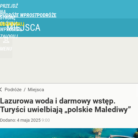
PRZEJDŹ
NA
PODRÓŻE WPROST
STRONĘ
GŁÓWNĄ
UBSKRYBUJ
MIEJSCA
WPROST.PL
ZALOGUJ
MENU
Podróże
/
Miejsca
Lazurowa woda i darmowy wstęp.
Turyści uwielbiają „polskie Malediwy”
Dodano:
4
maja
2025
9:00