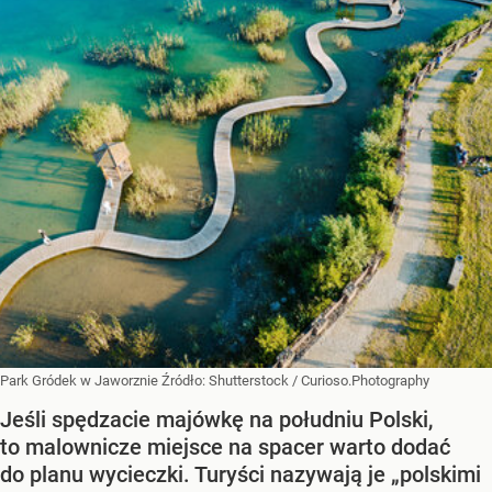
Park Gródek w Jaworznie
Źródło:
Shutterstock
/
Curioso.Photography
Jeśli spędzacie majówkę na południu Polski,
to malownicze miejsce na spacer warto dodać
do planu wycieczki. Turyści nazywają je „polskimi