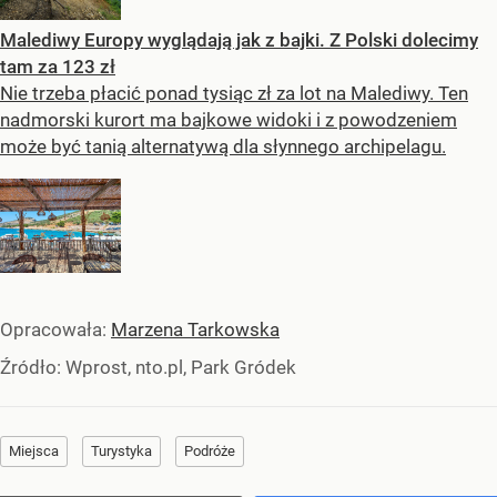
Malediwy Europy wyglądają jak z bajki. Z Polski dolecimy
tam za 123 zł
Nie trzeba płacić ponad tysiąc zł za lot na Malediwy. Ten
nadmorski kurort ma bajkowe widoki i z powodzeniem
może być tanią alternatywą dla słynnego archipelagu.
Opracowała:
Marzena Tarkowska
Źródło:
Wprost, nto.pl, Park Gródek
Miejsca
Turystyka
Podróże