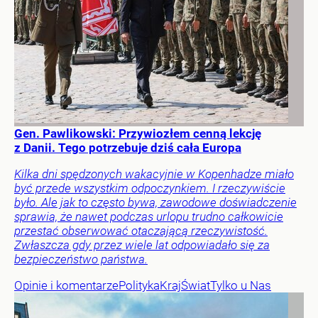
Gen. Pawlikowski: Przywiozłem cenną lekcję
z Danii. Tego potrzebuje dziś cała Europa
Kilka dni spędzonych wakacyjnie w Kopenhadze miało
być przede wszystkim odpoczynkiem. I rzeczywiście
było. Ale jak to często bywa, zawodowe doświadczenie
sprawia, że nawet podczas urlopu trudno całkowicie
przestać obserwować otaczającą rzeczywistość.
Zwłaszcza gdy przez wiele lat odpowiadało się za
bezpieczeństwo państwa.
Opinie i komentarze
Polityka
Kraj
Świat
Tylko u Nas