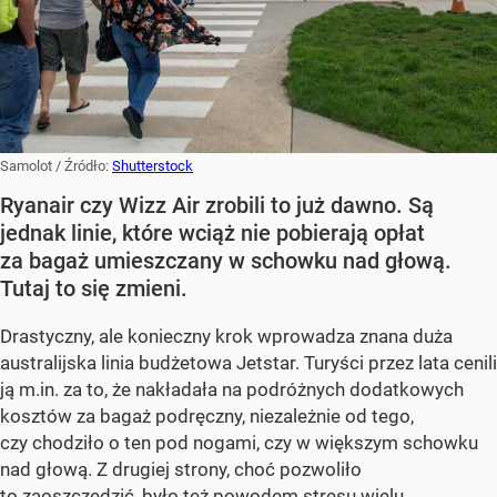
Samolot
/ Źródło:
Shutterstock
Ryanair czy Wizz Air zrobili to już dawno. Są
jednak linie, które wciąż nie pobierają opłat
za bagaż umieszczany w schowku nad głową.
Tutaj to się zmieni.
Drastyczny, ale konieczny krok wprowadza znana duża
australijska linia budżetowa Jetstar. Turyści przez lata cenili
ją m.in. za to, że nakładała na podróżnych dodatkowych
kosztów za bagaż podręczny, niezależnie od tego,
czy chodziło o ten pod nogami, czy w większym schowku
nad głową. Z drugiej strony, choć pozwoliło
to zaoszczędzić, było też powodem stresu wielu