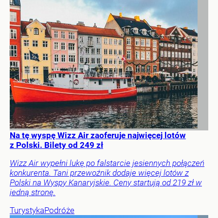
Na tę wyspę Wizz Air zaoferuje najwięcej lotów
z Polski. Bilety od 249 zł
Wizz Air wypełni lukę po falstarcie jesiennych połączeń
konkurenta. Tani przewoźnik dodaje więcej lotów z
Polski na Wyspy Kanaryjskie. Ceny startują od 219 zł w
jedną stronę.
Turystyka
Podróże