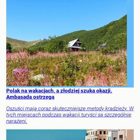
Polak na wakacjach, a złodziej szuka okazji.
Ambasada ostrzega
Oszuści mają coraz skuteczniejsze metody kradzieży. W
tych miejscach podczas wakacji turyści są szczególnie
narażeni.