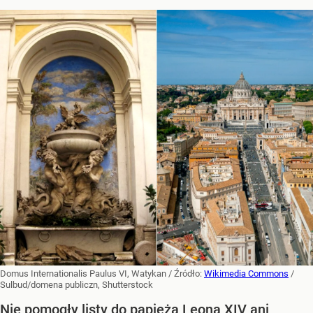
Domus Internationalis Paulus VI, Watykan
/ Źródło:
Wikimedia Commons
/
Sulbud/domena publiczn, Shutterstock
Nie pomogły listy do papieża Leona XIV ani