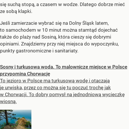
się suchą stopą, a czasem w wodze. Dlatego dobrze mieć
ze sobą klapki.
Jeśli zamierzacie wybrać się na Dolny Śląsk latem,
to samochodem w 10 minut można stamtąd dojechać
także do plaży nad Sosiną, która cieszy się dobrymi
opiniami. Znajdziemy przy niej miejsca do wypoczynku,
punkty gastronomiczne i sanitariaty.
Sosny i turkusowa woda. To malownicze miejsce w Polsce
przypomina Chorwację
To jezioro w Polsce ma turkusową wodę i otaczają
je urwiska, przez co można się tu poczuć trochę jak
w Chorwacji. To dobry pomysł na jednodniową wycieczkę
wiosną.