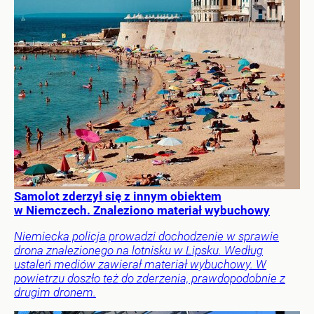
Samolot zderzył się z innym obiektem
w Niemczech. Znaleziono materiał wybuchowy
Niemiecka policja prowadzi dochodzenie w sprawie
drona znalezionego na lotnisku w Lipsku. Według
ustaleń mediów zawierał materiał wybuchowy. W
powietrzu doszło też do zderzenia, prawdopodobnie z
drugim dronem.