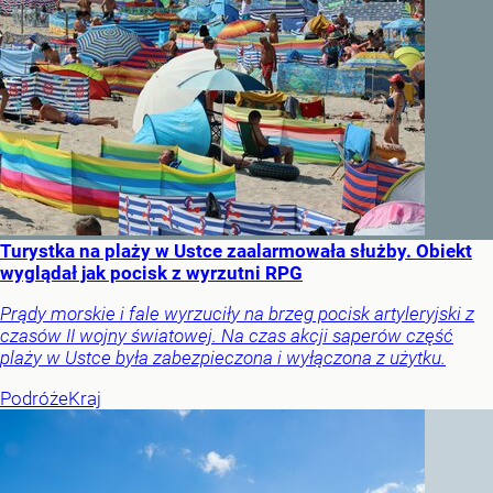
Turystka na plaży w Ustce zaalarmowała służby. Obiekt
wyglądał jak pocisk z wyrzutni RPG
Prądy morskie i fale wyrzuciły na brzeg pocisk artyleryjski z
czasów II wojny światowej. Na czas akcji saperów część
plaży w Ustce była zabezpieczona i wyłączona z użytku.
Podróże
Kraj