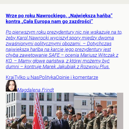
Wrze po roku Nawrockiego. „Największa hańba”
kontra „Cała Europa nam go zazdrości”
Po pierwszym roku prezydentury nic nie wskazuje na to,
żeby Karol Nawrocki wyciszył spory między dwoma
zwaśnionymi politycznymi obozami. – Dotychczas
największą hańbą na karcie jego prezydentury jest
chyba zawetowanie SAFE – ocenia Mariusz Witczak z
KO. – Mamy głowę państwa, z której możemy być
dumni – kontruje Marek Jakubiak z Rozwoju Plus.
Kraj
Tylko u Nas
Polityka
Opinie i komentarze
Magdalena
Frindt