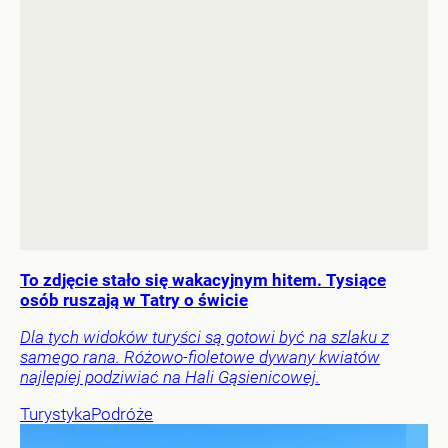
To zdjęcie stało się wakacyjnym hitem. Tysiące
osób ruszają w Tatry o świcie
Dla tych widoków turyści są gotowi być na szlaku z
samego rana. Różowo-fioletowe dywany kwiatów
najlepiej podziwiać na Hali Gąsienicowej.
Turystyka
Podróże