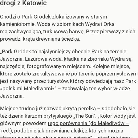
drogi z Katowic
Chodzi o Park Gródek zlokalizowany w starym
kamieniołomie. Woda w zbiornikach Wydra i Orka
ma zachwycającą, turkusową barwę. Przez pierwszy z nich
prowadzi kręta drewniana ścieżka.
„Park Gródek to najsłynniejszy obecnie Park na terenie
Jaworzna. Lazurowa woda, kładka na zbiorniku Wydra są
najczęściej fotografowanym miejscem. Kolejne miejsce,
które zostało zrekultywowane po terenie poprzemysłowym
jest nazywany przez turystów, którzy odwiedzają nasz Park
»polskimi Malediwami«” – zachwalają ten wybór władze
Jaworzna.
Miejsce trudno już nazwać ukrytą perełką – spodobało się
też dziennikarzom brytyjskiego „The Sun”. „Kolor wody jest
głównym powodem
tego porównania (do Malediwów –
red.)
, podobnie jak drewniane alejki, z których można
obserwować ryby pływające w jeziorze” – pisał rok temu.