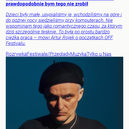
prawdopodobnie bym tego nie zrobił
Dzieci były małe, usypialiśmy je, wchodziliśmy na górę i
do późnej nocy siedzieliśmy przy komputerach. Nie
wspominam tego jako romantycznego czasu, za którym
dziś szczególnie tęsknię. To była po prostu bardzo
ciężka praca – mówi Artur Rojek o początkach OFF
Festivalu.
Rozrywka
Festiwale/Przeglądy
Muzyka
Tylko u Nas