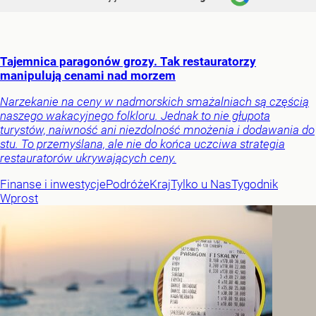
Tajemnica paragonów grozy. Tak restauratorzy
manipulują cenami nad morzem
Narzekanie na ceny w nadmorskich smażalniach są częścią
naszego wakacyjnego folkloru. Jednak to nie głupota
turystów, naiwność ani niezdolność mnożenia i dodawania do
stu. To przemyślana, ale nie do końca uczciwa strategia
restauratorów ukrywających ceny.
Finanse i inwestycje
Podróże
Kraj
Tylko u Nas
Tygodnik
Wprost