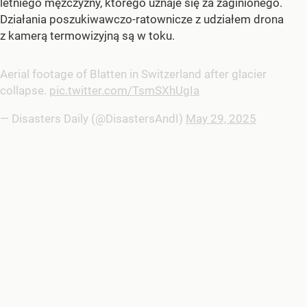
letniego mężczyzny, którego uznaje się za zaginionego.
Działania poszukiwawczo-ratownicze z udziałem drona
z kamerą termowizyjną są w toku.
Aerial footage of Blatten in Switzerland after glacier
collapse.
pic.twitter.com/TsmSXhUgIa
— Disasters Daily (@DisastersAndI)
May 29, 2025