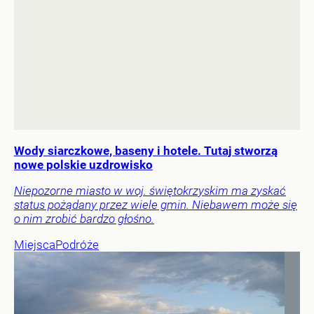
Wody siarczkowe, baseny i hotele. Tutaj stworzą
nowe polskie uzdrowisko
Niepozorne miasto w woj. świętokrzyskim ma zyskać
status pożądany przez wiele gmin. Niebawem może się
o nim zrobić bardzo głośno.
Miejsca
Podróże