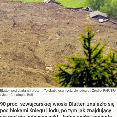
Blatten pod skałami i błotem. To skutki osunięcia się lodowca
Źródło:
PAP/EPA
/
Jean-Christophe Bott
90 proc. szwajcarskiej wioski Blatten znalazło się
pod blokami śniegu i lodu, po tym jak znajdujący