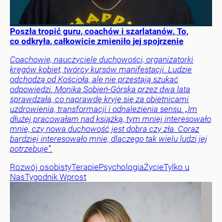
Poszła tropić guru, coachów i szarlatanów. To,
co odkryła, całkowicie zmieniło jej spojrzenie
Coachowie, nauczyciele duchowości, organizatorki
kręgów kobiet, twórcy kursów manifestacji. Ludzie
odchodzą od Kościoła, ale nie przestają szukać
odpowiedzi. Monika Sobień-Górska przez dwa lata
sprawdzała, co naprawdę kryje się za obietnicami
uzdrowienia, transformacji i odnalezienia sensu. „Im
dłużej pracowałam nad książką, tym mniej interesowało
mnie, czy nowa duchowość jest dobra czy zła. Coraz
bardziej interesowało mnie, dlaczego tak wielu ludzi jej
potrzebuje”.
Rozwój osobisty
Terapie
Psychologia
Życie
Tylko u
Nas
Tygodnik Wprost