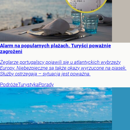
Alarm na popularnych plażach. Turyści poważnie
zagrożeni
Żeglarze portugalscy pojawili się u atlantyckich wybrzeży
Europy. Niebezpieczne są także okazy wyrzucone na piasek.
Służby ostrzegają – sytuacja jest poważna.
Podróże
Turystyka
Porady