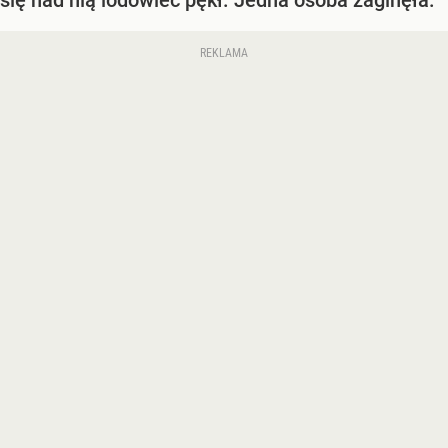
się nad nią lodowiec pękł. Jedna osoba zaginęła.