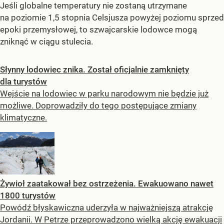
Jeśli globalne temperatury nie zostaną utrzymane
na poziomie 1,5 stopnia Celsjusza powyżej poziomu sprzed
epoki przemysłowej, to szwajcarskie lodowce mogą
zniknąć w ciągu stulecia.
Słynny lodowiec znika. Został oficjalnie zamknięty
dla turystów
Wejście na lodowiec w parku narodowym nie będzie już
możliwe. Doprowadziły do tego postępujące zmiany
klimatyczne.
Żywioł zaatakował bez ostrzeżenia. Ewakuowano nawet
1800 turystów
Powódź błyskawiczna uderzyła w najważniejszą atrakcję
Jordanii. W Petrze przeprowadzono wielką akcję ewakuacji