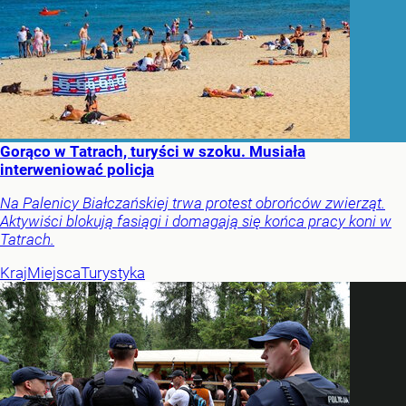
Gorąco w Tatrach, turyści w szoku. Musiała
interweniować policja
Na Palenicy Białczańskiej trwa protest obrońców zwierząt.
Aktywiści blokują fasiągi i domagają się końca pracy koni w
Tatrach.
Kraj
Miejsca
Turystyka