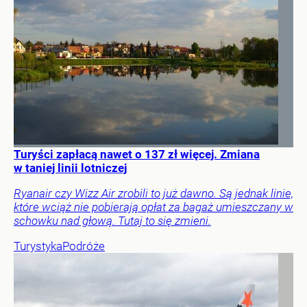
Turyści zapłacą nawet o 137 zł więcej. Zmiana
w taniej linii lotniczej
Ryanair czy Wizz Air zrobili to już dawno. Są jednak linie,
które wciąż nie pobierają opłat za bagaż umieszczany w
schowku nad głową. Tutaj to się zmieni.
Turystyka
Podróże