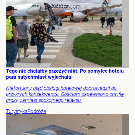
Tego nie chciałby przeżyć nikt. Po pomyłce hotelu
para natychmiast wyjechała
Niefortunny błąd obsługi hotelowej doprowadził do
przykrych konsekwencji. Gościom zapewniono chwilę
grozy, zamiast spokojnego relaksu.
Turystyka
Podróże