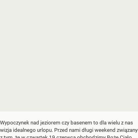
Wypoczynek nad jeziorem czy basenem to dla wielu z nas
wizja idealnego urlopu. Przed nami długi weekend związany
z tym, że w czwartek
19 czerwca obchodzimy Boże Ciało
.