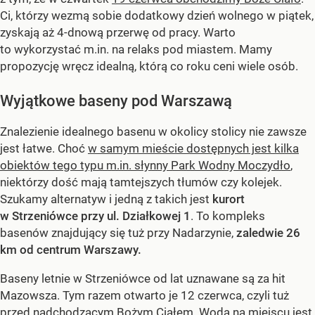
Ci, którzy wezmą sobie dodatkowy dzień wolnego w piątek,
zyskają aż 4-dnową przerwę od pracy. Warto
to wykorzystać m.in. na relaks pod miastem. Mamy
propozycję wręcz idealną, którą co roku ceni wiele osób.
Wyjątkowe baseny pod Warszawą
Znalezienie idealnego basenu w okolicy stolicy nie zawsze
jest łatwe. Choć
w samym mieście dostępnych jest kilka
obiektów tego typu m.in. słynny Park Wodny Moczydło
,
niektórzy dość mają tamtejszych tłumów czy kolejek.
Szukamy alternatyw i jedną z takich jest
kurort
w Strzeniówce przy ul. Działkowej 1
. To kompleks
basenów znajdujący się tuż przy Nadarzynie,
zaledwie 26
km od centrum Warszawy.
Baseny letnie w Strzeniówce od lat uznawane są za hit
Mazowsza. Tym razem otwarto je 12 czerwca, czyli tuż
przed nadchodzącym Bożym Ciałem. Woda na miejscu jest