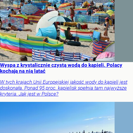
Wyspa z krystalicznie czystą wodą do kąpieli. Polacy
kochają na nią latać
W tych krajach Unii Europejskiej jakość wody do kąpieli jest
doskonała. Ponad 95 proc. kąpielisk spełnia tam najwyższe
kryteria. Jak jest w Polsce?