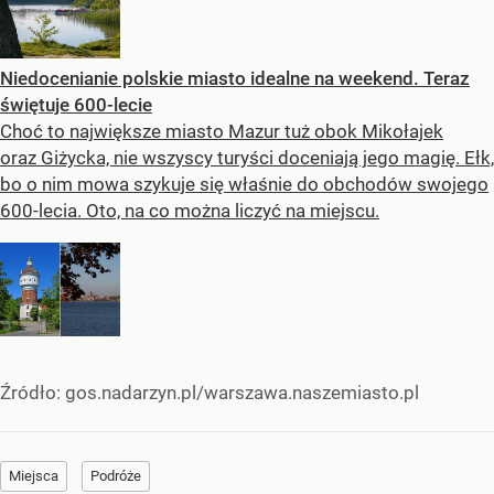
Niedocenianie polskie miasto idealne na weekend. Teraz
świętuje 600-lecie
Choć to największe miasto Mazur tuż obok Mikołajek
oraz Giżycka, nie wszyscy turyści doceniają jego magię. Ełk,
bo o nim mowa szykuje się właśnie do obchodów swojego
600-lecia. Oto, na co można liczyć na miejscu.
Źródło:
gos.nadarzyn.pl/warszawa.naszemiasto.pl
Miejsca
Podróże