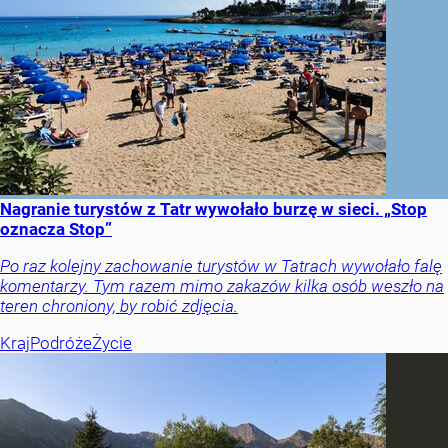
Nagranie turystów z Tatr wywołało burzę w sieci. „Stop
oznacza Stop”
Po raz kolejny zachowanie turystów w Tatrach wywołało falę
komentarzy. Tym razem mimo zakazów kilka osób weszło na
teren chroniony, by robić zdjęcia.
Kraj
Podróże
Życie