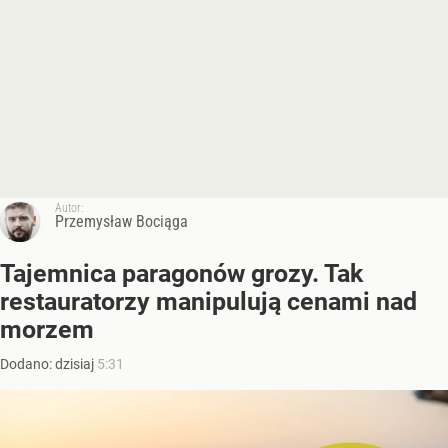
Autor:
Przemysław Bociąga
Tajemnica paragonów grozy. Tak
restauratorzy manipulują cenami nad
morzem
Dodano:
dzisiaj
5:31