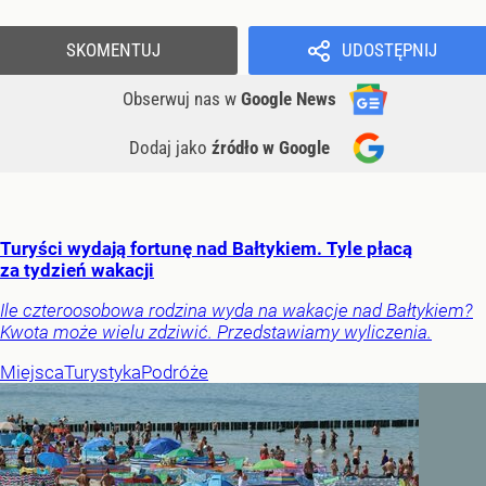
SKOMENTUJ
UDOSTĘPNIJ
Obserwuj nas
w
Google News
Dodaj jako
źródło w Google
Turyści wydają fortunę nad Bałtykiem. Tyle płacą
za tydzień wakacji
Ile czteroosobowa rodzina wyda na wakacje nad Bałtykiem?
Kwota może wielu zdziwić. Przedstawiamy wyliczenia.
Miejsca
Turystyka
Podróże