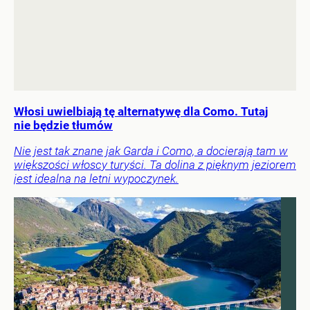
Włosi uwielbiają tę alternatywę dla Como. Tutaj
nie będzie tłumów
Nie jest tak znane jak Garda i Como, a docierają tam w
większości włoscy turyści. Ta dolina z pięknym jeziorem
jest idealna na letni wypoczynek.