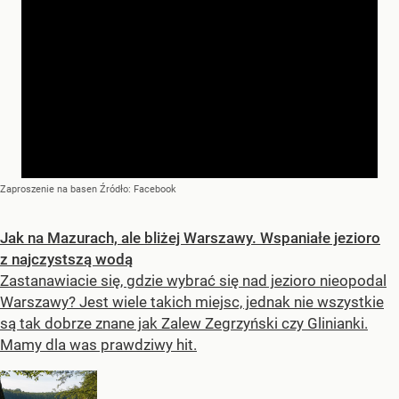
Zaproszenie na basen
Źródło:
Facebook
Jak na Mazurach, ale bliżej Warszawy. Wspaniałe jezioro
z najczystszą wodą
Zastanawiacie się, gdzie wybrać się nad jezioro nieopodal
Warszawy? Jest wiele takich miejsc, jednak nie wszystkie
są tak dobrze znane jak Zalew Zegrzyński czy Glinianki.
Mamy dla was prawdziwy hit.