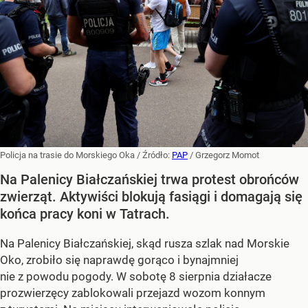
Policja na trasie do Morskiego Oka
/ Źródło:
PAP
/
Grzegorz Momot
Na Palenicy Białczańskiej trwa protest obrońców
zwierząt. Aktywiści blokują fasiągi i domagają się
końca pracy koni w Tatrach.
Na Palenicy Białczańskiej, skąd rusza szlak nad Morskie
Oko, zrobiło się naprawdę gorąco i bynajmniej
nie z powodu pogody. W sobotę 8 sierpnia działacze
prozwierzęcy zablokowali przejazd wozom konnym