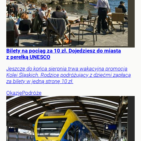
Bilety na pociąg za 10 zł. Dojedziesz do miasta
z perełką UNESCO
Jeszcze do końca sierpnia trwa wakacyjna promocja
Kolei Śląskich. Rodzice podróżujący z dziećmi zapłacą
za bilety w jedną stronę 10 zł.
Okazje
Podróże