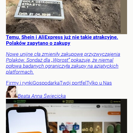
Temu, Shein i AliExpress już nie takie atrakcyjne.
Polaków zapytano o zakupy
Nowe unijne cła zmieniły zakupowe przyzwyczajenia
Polaków. Sondaż dla „Wprost” pokazuje, że niemal
połowa badanych ograniczyła zakupy na azjatyckich
platformach.
Firmy i rynki
Gospodarka
Twój portfel
Tylko u Nas
Beata Anna
Święcicka