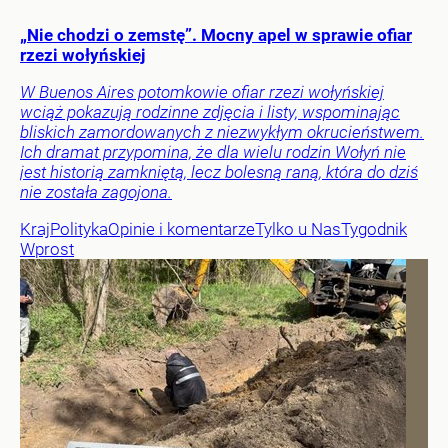
„Nie chodzi o zemstę”. Mocny apel w sprawie ofiar
rzezi wołyńskiej
W Buenos Aires potomkowie ofiar rzezi wołyńskiej
wciąż pokazują rodzinne zdjęcia i listy, wspominając
bliskich zamordowanych z niezwykłym okrucieństwem.
Ich dramat przypomina, że dla wielu rodzin Wołyń nie
jest historią zamkniętą, lecz bolesną raną, która do dziś
nie została zagojona.
Kraj
Polityka
Opinie i komentarze
Tylko u Nas
Tygodnik
Wprost