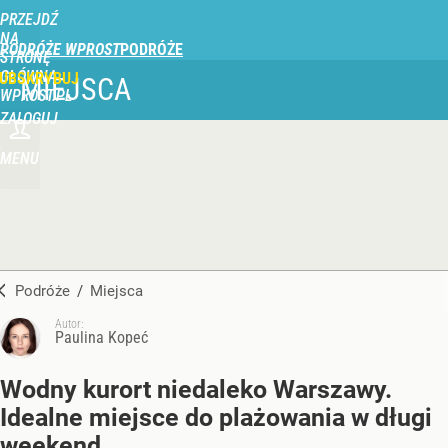
PRZEJDŹ
NA
PODRÓŻE WPROST
STRONĘ
GŁÓWNĄ
UBSKRYBUJ
MIEJSCA
WPROST.PL
ZALOGUJ
MENU
Podróże
/
Miejsca
Autor:
Paulina Kopeć
Wodny kurort niedaleko Warszawy.
Idealne miejsce do plażowania w długi
weekend