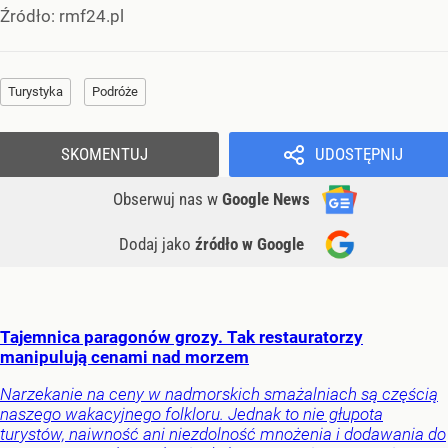
Źródło:
rmf24.pl
Turystyka
Podróże
SKOMENTUJ
UDOSTĘPNIJ
Obserwuj nas
w
Google News
Dodaj jako
źródło w Google
Tajemnica paragonów grozy. Tak restauratorzy
manipulują cenami nad morzem
Narzekanie na ceny w nadmorskich smażalniach są częścią
naszego wakacyjnego folkloru. Jednak to nie głupota
turystów, naiwność ani niezdolność mnożenia i dodawania do