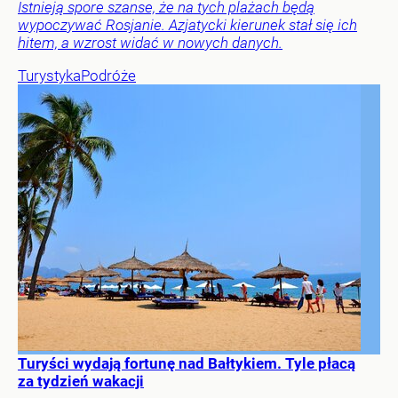
Istnieją spore szanse, że na tych plażach będą
wypoczywać Rosjanie. Azjatycki kierunek stał się ich
hitem, a wzrost widać w nowych danych.
Turystyka
Podróże
Turyści wydają fortunę nad Bałtykiem. Tyle płacą
za tydzień wakacji