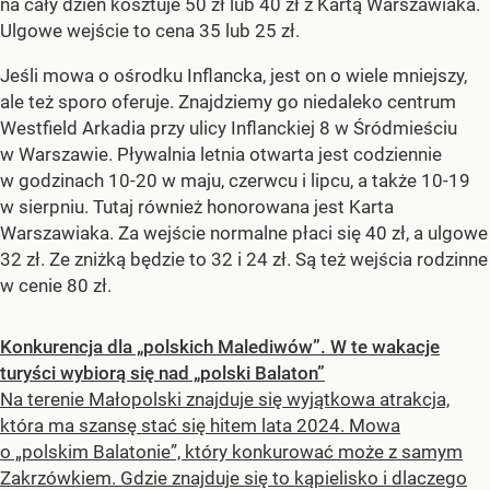
na cały dzień kosztuje 50 zł lub 40 zł z Kartą Warszawiaka.
Ulgowe wejście to cena 35 lub 25 zł.
Jeśli mowa o ośrodku Inflancka, jest on o wiele mniejszy,
ale też sporo oferuje. Znajdziemy go niedaleko centrum
Westfield Arkadia przy ulicy Inflanckiej 8 w Śródmieściu
w Warszawie. Pływalnia letnia otwarta jest codziennie
w godzinach 10-20 w maju, czerwcu i lipcu, a także 10-19
w sierpniu. Tutaj również honorowana jest Karta
Warszawiaka. Za wejście normalne płaci się 40 zł, a ulgowe
32 zł. Ze zniżką będzie to 32 i 24 zł. Są też wejścia rodzinne
w cenie 80 zł.
Konkurencja dla „polskich Malediwów”. W te wakacje
turyści wybiorą się nad „polski Balaton”
Na terenie Małopolski znajduje się wyjątkowa atrakcja,
która ma szansę stać się hitem lata 2024. Mowa
o „polskim Balatonie”, który konkurować może z samym
Zakrzówkiem. Gdzie znajduje się to kąpielisko i dlaczego