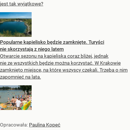
jest tak wyjątkowe?
Popularne kąpielisko będzie zamknięte. Turyści
nie skorzystają z niego latem
Otwarcie sezonu na kąpieliska coraz bliżej, jednak
nie ze wszystkich będzie można korzystać. W Krakowie
zamknięto miejsce, na które wszyscy czekali. Trzeba o nim
zapomnieć na lata.
Opracowała:
Paulina Kopeć