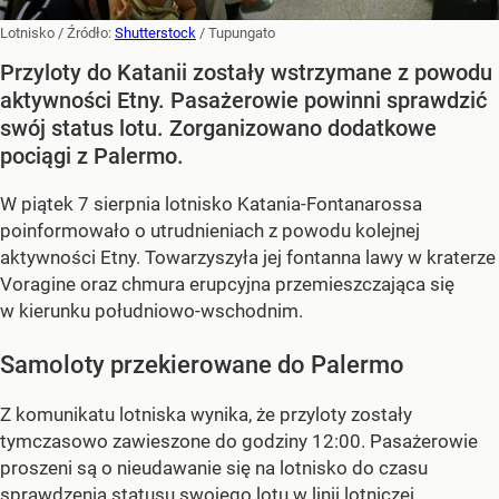
Lotnisko
/ Źródło:
Shutterstock
/
Tupungato
Przyloty do Katanii zostały wstrzymane z powodu
aktywności Etny. Pasażerowie powinni sprawdzić
swój status lotu. Zorganizowano dodatkowe
pociągi z Palermo.
W piątek 7 sierpnia lotnisko Katania-Fontanarossa
poinformowało o utrudnieniach z powodu kolejnej
aktywności Etny. Towarzyszyła jej fontanna lawy w kraterze
Voragine oraz chmura erupcyjna przemieszczająca się
w kierunku południowo-wschodnim.
Samoloty przekierowane do Palermo
Z komunikatu lotniska wynika, że przyloty zostały
tymczasowo zawieszone do godziny 12:00. Pasażerowie
proszeni są o nieudawanie się na lotnisko do czasu
sprawdzenia statusu swojego lotu w linii lotniczej.