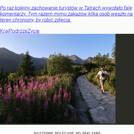
Po raz kolejny zachowanie turystów w Tatrach wywołało falę
komentarzy. Tym razem mimo zakazów kilka osób weszło na
teren chroniony, by robić zdjęcia.
Kraj
Podróże
Życie