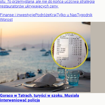
stu. To przemyślana, ale nie do końca uczciwa strategia
restauratorów ukrywających ceny.
Finanse i inwestycje
Podróże
Kraj
Tylko u Nas
Tygodnik
Wprost
Gorąco w Tatrach, turyści w szoku. Musiała
interweniować policja