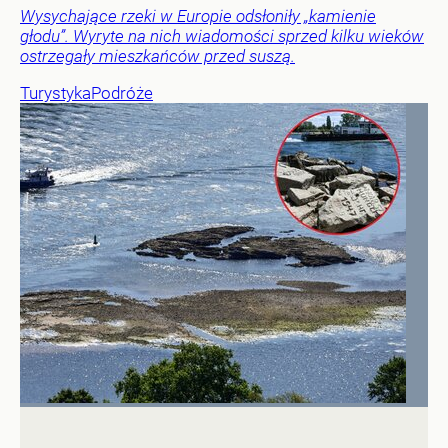
Wysychające rzeki w Europie odsłoniły „kamienie
głodu”. Wyryte na nich wiadomości sprzed kilku wieków
ostrzegały mieszkańców przed suszą.
Turystyka
Podróże