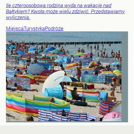
Ile czteroosobowa rodzina wyda na wakacje nad
Bałtykiem? Kwota może wielu zdziwić. Przedstawiamy
wyliczenia.
Miejsca
Turystyka
Podróże