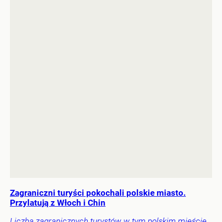
Zagraniczni turyści pokochali polskie miasto.
Przylatują z Włoch i Chin
Liczba zagranicznych turystów w tym polskim mieście