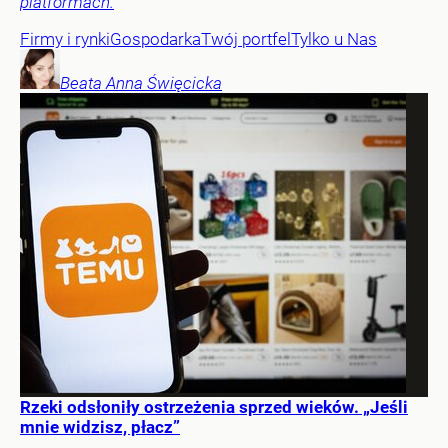
platformach.
Firmy i rynki
Gospodarka
Twój portfel
Tylko u Nas
Beata Anna
Święcicka
Rzeki odsłoniły ostrzeżenia sprzed wieków. „Jeśli
mnie widzisz, płacz”