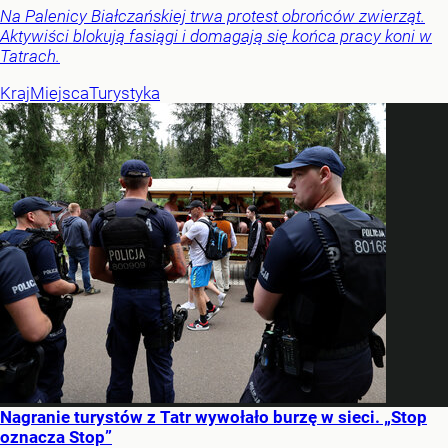
Na Palenicy Białczańskiej trwa protest obrońców zwierząt.
Aktywiści blokują fasiągi i domagają się końca pracy koni w
Tatrach.
Kraj
Miejsca
Turystyka
Nagranie turystów z Tatr wywołało burzę w sieci. „Stop
oznacza Stop”