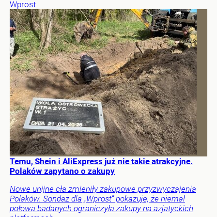
Wprost
Temu, Shein i AliExpress już nie takie atrakcyjne.
Polaków zapytano o zakupy
Nowe unijne cła zmieniły zakupowe przyzwyczajenia
Polaków. Sondaż dla „Wprost” pokazuje, że niemal
połowa badanych ograniczyła zakupy na azjatyckich