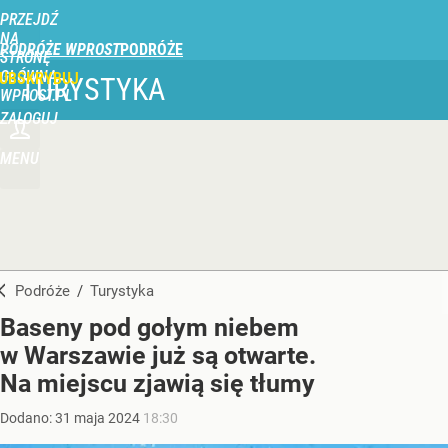
PRZEJDŹ
NA
PODRÓŻE WPROST
STRONĘ
GŁÓWNĄ
UBSKRYBUJ
TURYSTYKA
WPROST.PL
ZALOGUJ
MENU
Podróże
/
Turystyka
Baseny pod gołym niebem
w Warszawie już są otwarte.
Na miejscu zjawią się tłumy
Dodano:
31
maja
2024
18:30