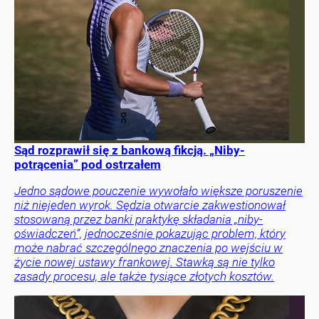
Sąd rozprawił się z bankową fikcją. „Niby-
potrącenia” pod ostrzałem
Jedno sądowe pouczenie wywołało większe poruszenie
niż niejeden wyrok. Sędzia otwarcie zakwestionował
stosowaną przez banki praktykę składania „niby-
oświadczeń”, jednocześnie pokazując problem, który
może nabrać szczególnego znaczenia po wejściu w
życie nowej ustawy frankowej. Stawką są nie tylko
zasady procesu, ale także tysiące złotych kosztów.