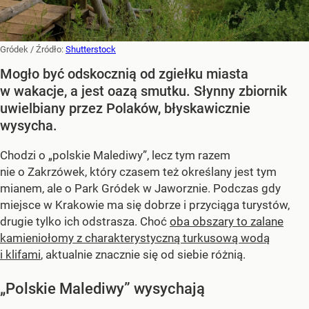
Gródek
/ Źródło:
Shutterstock
Mogło być odskocznią od zgiełku miasta
w wakacje, a jest oazą smutku. Słynny zbiornik
uwielbiany przez Polaków, błyskawicznie
wysycha.
Chodzi o „polskie Malediwy”, lecz tym razem
nie o Zakrzówek, który czasem też określany jest tym
mianem, ale o Park Gródek w Jaworznie. Podczas gdy
miejsce w Krakowie ma się dobrze i przyciąga turystów,
drugie tylko ich odstrasza. Choć
oba obszary to zalane
kamieniołomy z charakterystyczną turkusową wodą
i klifami
, aktualnie znacznie się od siebie różnią.
„Polskie Malediwy” wysychają