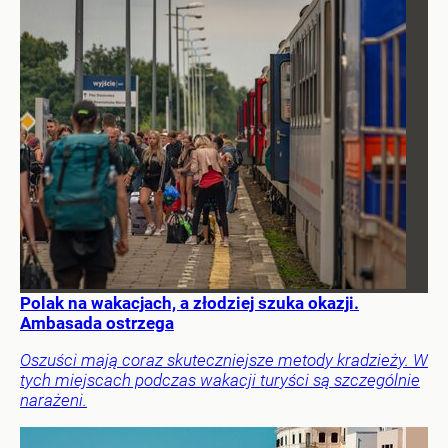
Polak na wakacjach, a złodziej szuka okazji.
Ambasada ostrzega
Oszuści mają coraz skuteczniejsze metody kradzieży. W
tych miejscach podczas wakacji turyści są szczególnie
narażeni.