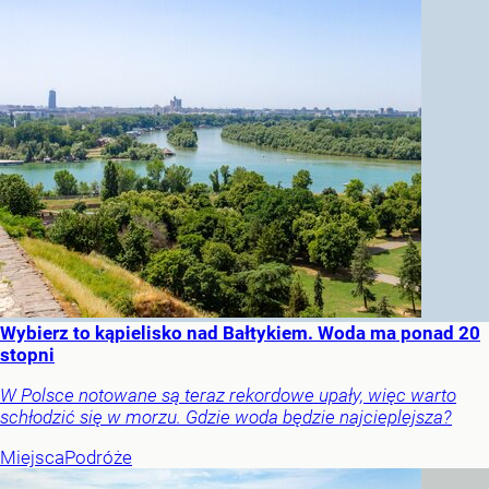
Wybierz to kąpielisko nad Bałtykiem. Woda ma ponad 20
stopni
W Polsce notowane są teraz rekordowe upały, więc warto
schłodzić się w morzu. Gdzie woda będzie najcieplejsza?
Miejsca
Podróże