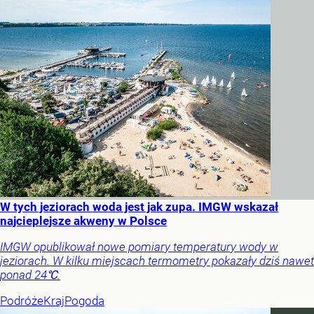
W tych jeziorach woda jest jak zupa. IMGW wskazał
najcieplejsze akweny w Polsce
IMGW opublikował nowe pomiary temperatury wody w
jeziorach. W kilku miejscach termometry pokazały dziś nawet
ponad 24℃.
Podróże
Kraj
Pogoda