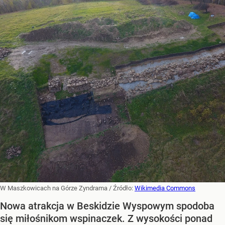
W Maszkowicach na Górze Zyndrama
/ Źródło:
Wikimedia Commons
Nowa atrakcja w Beskidzie Wyspowym spodoba
się miłośnikom wspinaczek. Z wysokości ponad