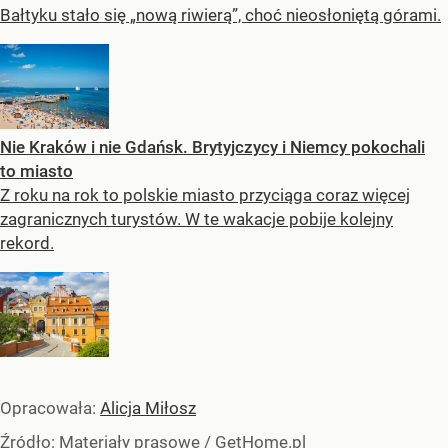
Bałtyku stało się „nową riwierą”, choć nieosłoniętą górami.
Nie Kraków i nie Gdańsk. Brytyjczycy i Niemcy pokochali
to miasto
Z roku na rok to polskie miasto przyciąga coraz więcej
zagranicznych turystów. W te wakacje pobije kolejny
rekord.
Opracowała:
Alicja Miłosz
Źródło:
Materiały prasowe
/
GetHome.pl