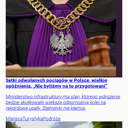
Setki odwołanych pociągów w Polsce, wielkie
opóźnienia. „Nie byliśmy na to przygotowani”
Ministerstwo infrastruktury ma plan, którego wdrożenie
będzie skutkowało większą odpornością kolei na
rekordowe upały. Statystyki nie kłamią.
Miejsca
Turystyka
Podróże