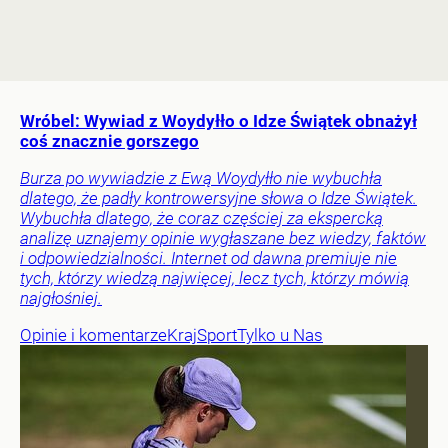
Wróbel: Wywiad z Woydyłło o Idze Świątek obnażył
coś znacznie gorszego
Burza po wywiadzie z Ewą Woydyłło nie wybuchła
dlatego, że padły kontrowersyjne słowa o Idze Świątek.
Wybuchła dlatego, że coraz częściej za ekspercką
analizę uznajemy opinie wygłaszane bez wiedzy, faktów
i odpowiedzialności. Internet od dawna premiuje nie
tych, którzy wiedzą najwięcej, lecz tych, którzy mówią
najgłośniej.
Opinie i komentarze
Kraj
Sport
Tylko u Nas