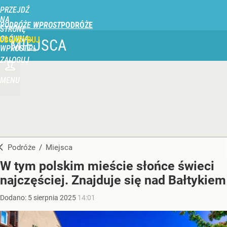
PRZEJDŹ
NA
PODRÓŻE WPROST
STRONĘ
GŁÓWNĄ
UBSKRYBUJ
MIEJSCA
WPROST.PL
ZALOGUJ
MENU
Podróże
/
Miejsca
W tym polskim mieście słońce świeci
najczęściej. Znajduje się nad Bałtykiem
Dodano:
5
sierpnia
2025
14:01