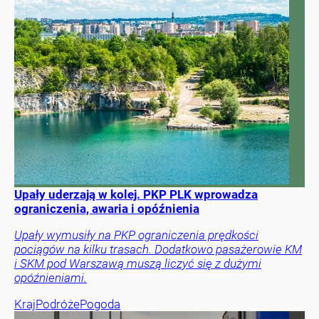
Upały uderzają w kolej. PKP PLK wprowadza
ograniczenia, awaria i opóźnienia
Upały wymusiły na PKP ograniczenia prędkości
pociągów na kilku trasach. Dodatkowo pasażerowie KM
i SKM pod Warszawą muszą liczyć się z dużymi
opóźnieniami.
Kraj
Podróże
Pogoda