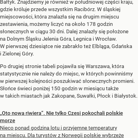
Bałtyk. Znajdziemy je również w południowej części kraju,
gdzie króluje przede wszystkim Racibórz. W śląskiej
miejscowości, która znalazła się na drugim miejscu
zestawienia, możemy liczyć na około 178 godzin
słonecznych w ciągu 30 dni. Dalej znalazły się położone
na Dolnym Śląsku Jelenia Góra, Legnica i Wrocław.
W pierwszej dziesiątce nie zabrakło też Elbląga, Gdańska
i Zielonej Góry.
Po drugiej stronie tabeli pojawiła się Warszawa, która
statystycznie nie należy do miejsc, w których powinniśmy
w pierwszej kolejności poszukiwać słonecznych promieni.
Słońce świeci poniżej 150 godzin w miesiącu także
w takich miastach jak Zakopane, Suwałki, Płock i Białystok.
„Oto nowa riwiera”. Nie tylko Czesi pokochali polskie
morze
Nieco ponad godzina lotu i przyjemne temperatury
na miejscu. Dla turystów z Norwegii polskie wybrzeże