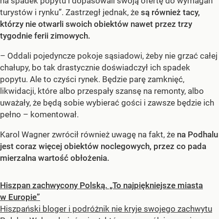
na spadek popytu i dopasowali swoją ofertę do wymagań
turystów i rynku”. Zastrzegł jednak, że
są również tacy,
którzy nie otwarli swoich obiektów nawet przez trzy
tygodnie ferii zimowych.
– Oddali pojedyncze pokoje sąsiadowi, żeby nie grzać całej
chałupy, bo tak drastycznie doświadczył ich spadek
popytu. Ale to czyści rynek. Będzie parę zamknięć,
likwidacji, które albo przespały szansę na remonty, albo
uważały, że będą sobie wybierać gości i zawsze będzie ich
pełno – komentował.
Karol Wagner zwrócił również uwagę na fakt, że
na Podhalu
jest coraz więcej obiektów noclegowych, przez co pada
mierzalna wartość obłożenia.
Hiszpan zachwycony Polską. „To najpiękniejsze miasta
w Europie”
Hiszpański bloger i podróżnik nie kryje swojego zachwytu