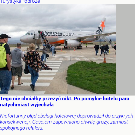
Turystyka
Podróże
Tego nie chciałby przeżyć nikt. Po pomyłce hotelu para
natychmiast wyjechała
Niefortunny błąd obsługi hotelowej doprowadził do przykrych
konsekwencji. Gościom zapewniono chwilę grozy, zamiast
spokojnego relaksu.