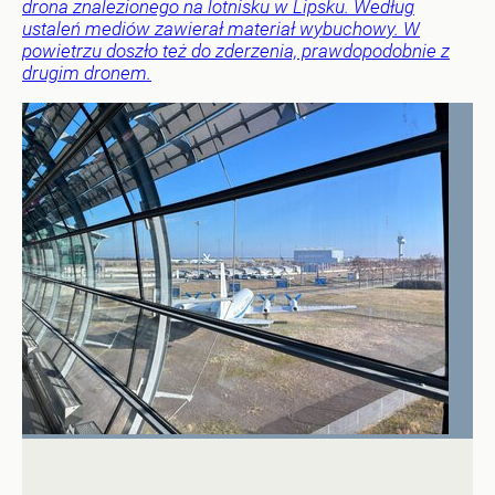
drona znalezionego na lotnisku w Lipsku. Według
ustaleń mediów zawierał materiał wybuchowy. W
powietrzu doszło też do zderzenia, prawdopodobnie z
drugim dronem.