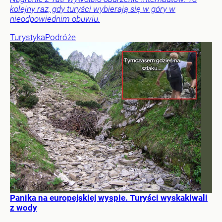
kolejny raz, gdy turyści wybierają się w góry w
nieodpowiednim obuwiu.
Turystyka
Podróże
Panika na europejskiej wyspie. Turyści wyskakiwali
z wody