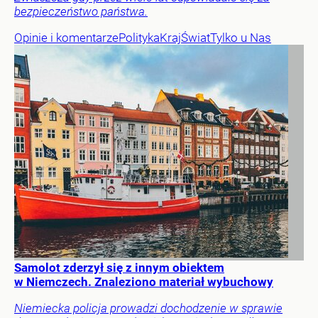
bezpieczeństwo państwa.
Opinie i komentarze
Polityka
Kraj
Świat
Tylko u Nas
Samolot zderzył się z innym obiektem
w Niemczech. Znaleziono materiał wybuchowy
Niemiecka policja prowadzi dochodzenie w sprawie