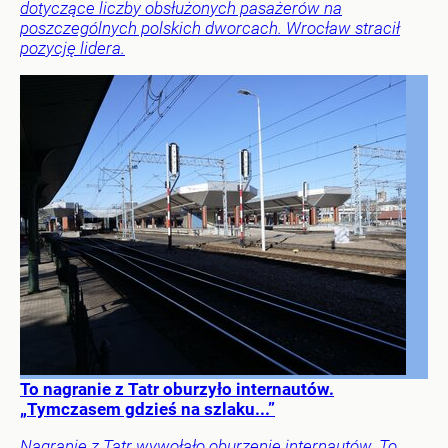
dotyczące liczby obsłużonych pasażerów na
poszczególnych polskich dworcach. Wrocław stracił
pozycję lidera.
To nagranie z Tatr oburzyło internautów.
„Tymczasem gdzieś na szlaku...”
Nagranie z Tatr wywołało oburzenie internautów. To