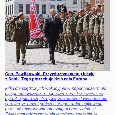
Gen. Pawlikowski: Przywiozłem cenną lekcję
z Danii. Tego potrzebuje dziś cała Europa
Kilka dni spędzonych wakacyjnie w Kopenhadze miało
być przede wszystkim odpoczynkiem. I rzeczywiście
było. Ale jak to często bywa, zawodowe doświadczenie
sprawia, że nawet podczas urlopu trudno całkowicie
przestać obserwować otaczającą rzeczywistość.
Zwłaszcza gdy przez wiele lat odpowiadało się za