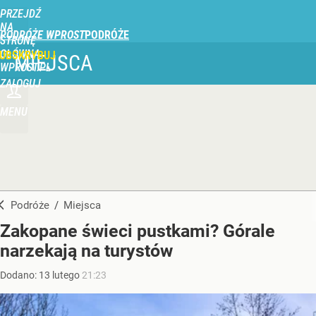
PRZEJDŹ
NA
PODRÓŻE WPROST
STRONĘ
GŁÓWNĄ
UBSKRYBUJ
MIEJSCA
WPROST.PL
ZALOGUJ
MENU
Podróże
/
Miejsca
Zakopane świeci pustkami? Górale
narzekają na turystów
Dodano:
13
lutego
21:23