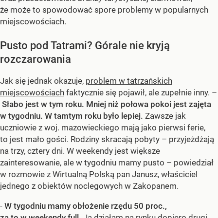
że może to spowodować spore problemy w popularnych
miejscowościach.
Pusto pod Tatrami? Górale nie kryją
rozczarowania
Jak się jednak okazuje,
problem w tatrzańskich
miejscowościach
faktycznie się pojawił, ale zupełnie inny. –
Słabo jest w tym roku. Mniej niż połowa pokoi jest zajęta
w tygodniu. W tamtym roku było lepiej.
Zawsze jak
uczniowie z woj. mazowieckiego mają jako pierwsi ferie,
to jest mało gości. Rodziny skracają pobyty – przyjeżdżają
na trzy, cztery dni. W weekendy jest większe
zainteresowanie, ale w tygodniu mamy pusto – powiedział
w rozmowie z Wirtualną Polską pan Janusz, właściciel
jednego z obiektów noclegowych w Zakopanem.
-
W tygodniu mamy obłożenie rzędu 50 proc.,
za to w weekendy full.
Ja działam na rynku dopiero drugi