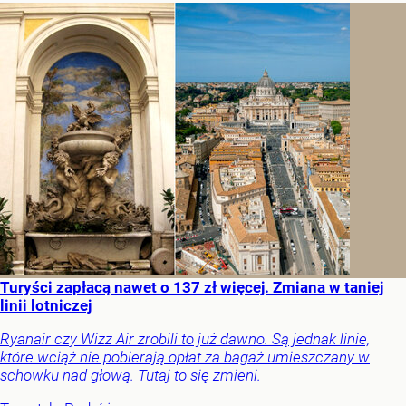
Turyści zapłacą nawet o 137 zł więcej. Zmiana w taniej
linii lotniczej
Ryanair czy Wizz Air zrobili to już dawno. Są jednak linie,
które wciąż nie pobierają opłat za bagaż umieszczany w
schowku nad głową. Tutaj to się zmieni.