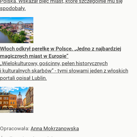
Polską. Wskazał pięć miast, które szczególnie mu się
spodobały.
Włoch odkrył perełkę w Polsce. „Jedno z najbardziej
magicznych miast w Europie”
„Wielokulturowy, gościnny, pełen historycznych
i kulturalnych skarbów” - tymi słowami jeden z włoskich
portali opisał Lublin.
Opracowała:
Anna Mokrzanowska