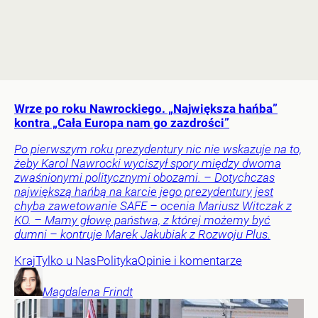
Wrze po roku Nawrockiego. „Największa hańba”
kontra „Cała Europa nam go zazdrości”
Po pierwszym roku prezydentury nic nie wskazuje na to,
żeby Karol Nawrocki wyciszył spory między dwoma
zwaśnionymi politycznymi obozami. – Dotychczas
największą hańbą na karcie jego prezydentury jest
chyba zawetowanie SAFE – ocenia Mariusz Witczak z
KO. – Mamy głowę państwa, z której możemy być
dumni – kontruje Marek Jakubiak z Rozwoju Plus.
Kraj
Tylko u Nas
Polityka
Opinie i komentarze
Magdalena
Frindt