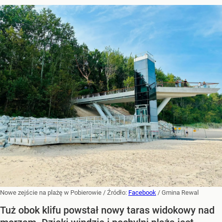
Nowe zejście na plażę w Pobierowie
/ Źródło:
Facebook
/
Gmina Rewal
Tuż obok klifu powstał nowy taras widokowy nad