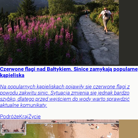
Czerwone flagi nad Bałtykiem. Sinice zamykają popularne
kąpieliska
Na popularnych kąpieliskach pojawiły się czerwone flagi z
powodu zakwitu sinic. Sytuacja zmienia się jednak bardzo
szybko, dlatego przed wejściem do wody warto sprawdzić
aktualne komunikaty.
Podróże
Kraj
Życie