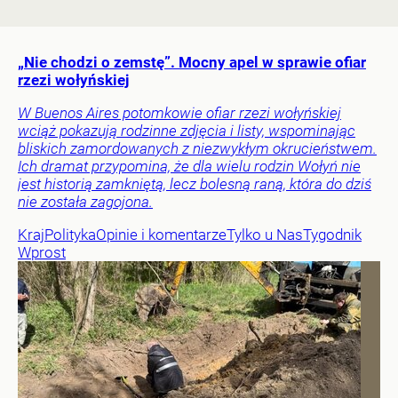
„Nie chodzi o zemstę”. Mocny apel w sprawie ofiar
rzezi wołyńskiej
W Buenos Aires potomkowie ofiar rzezi wołyńskiej
wciąż pokazują rodzinne zdjęcia i listy, wspominając
bliskich zamordowanych z niezwykłym okrucieństwem.
Ich dramat przypomina, że dla wielu rodzin Wołyń nie
jest historią zamkniętą, lecz bolesną raną, która do dziś
nie została zagojona.
Kraj
Polityka
Opinie i komentarze
Tylko u Nas
Tygodnik
Wprost