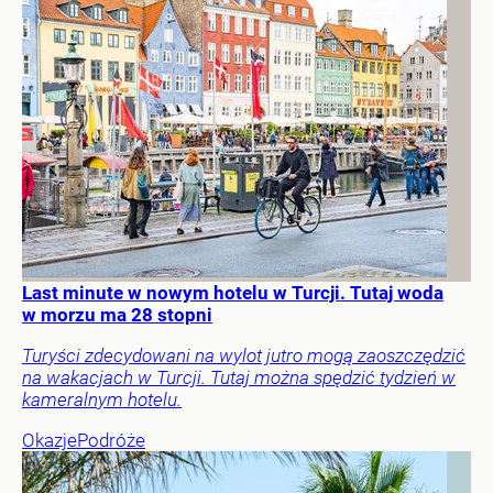
Last minute w nowym hotelu w Turcji. Tutaj woda
w morzu ma 28 stopni
Turyści zdecydowani na wylot jutro mogą zaoszczędzić
na wakacjach w Turcji. Tutaj można spędzić tydzień w
kameralnym hotelu.
Okazje
Podróże