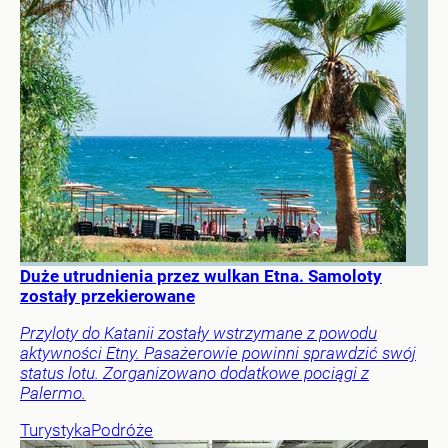
Duże utrudnienia przez wulkan Etna. Samoloty
zostały przekierowane
Przyloty do Katanii zostały wstrzymane z powodu
aktywności Etny. Pasażerowie powinni sprawdzić swój
status lotu. Zorganizowano dodatkowe pociągi z
Palermo.
Turystyka
Podróże