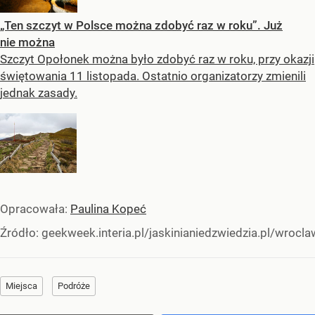
„Ten szczyt w Polsce można zdobyć raz w roku”. Już
nie można
Szczyt Opołonek można było zdobyć raz w roku, przy okazji
świętowania 11 listopada. Ostatnio organizatorzy zmienili
jednak zasady.
Opracowała:
Paulina Kopeć
Źródło:
geekweek.interia.pl/jaskinianiedzwiedzia.pl/wroclaw
Miejsca
Podróże