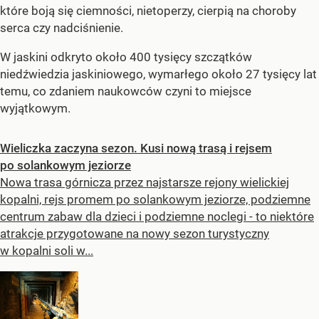
które boją się ciemności, nietoperzy, cierpią na choroby
serca czy nadciśnienie.
W jaskini odkryto około 400 tysięcy szczątków
niedźwiedzia jaskiniowego, wymarłego około 27 tysięcy lat
temu, co zdaniem naukowców czyni to miejsce
wyjątkowym.
Wieliczka zaczyna sezon. Kusi nową trasą i rejsem
po solankowym jeziorze
Nowa trasa górnicza przez najstarsze rejony wielickiej
kopalni, rejs promem po solankowym jeziorze, podziemne
centrum zabaw dla dzieci i podziemne noclegi - to niektóre
atrakcje przygotowane na nowy sezon turystyczny
w kopalni soli w...