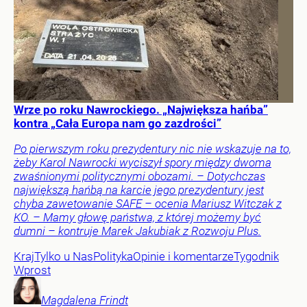
Wrze po roku Nawrockiego. „Największa hańba”
kontra „Cała Europa nam go zazdrości”
Po pierwszym roku prezydentury nic nie wskazuje na to,
żeby Karol Nawrocki wyciszył spory między dwoma
zwaśnionymi politycznymi obozami. – Dotychczas
największą hańbą na karcie jego prezydentury jest
chyba zawetowanie SAFE – ocenia Mariusz Witczak z
KO. – Mamy głowę państwa, z której możemy być
dumni – kontruje Marek Jakubiak z Rozwoju Plus.
Kraj
Tylko u Nas
Polityka
Opinie i komentarze
Tygodnik
Wprost
Magdalena
Frindt