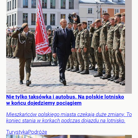
Nie tylko taksówka i autobus. Na polskie lotnisko
w końcu dojedziemy pociągiem
Mieszkańców polskiego miasta czekają duże zmiany. To
koniec stania w korkach podczas dojazdu na lotnisko.
Turystyka
Podróże