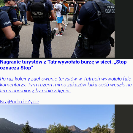
Nagranie turystów z Tatr wywołało burzę w sieci. „Stop
oznacza Stop”
Po raz kolejny zachowanie turystów w Tatrach wywołało falę
komentarzy. Tym razem mimo zakazów kilka osób weszło na
teren chroniony, by robić zdjęcia.
Kraj
Podróże
Życie