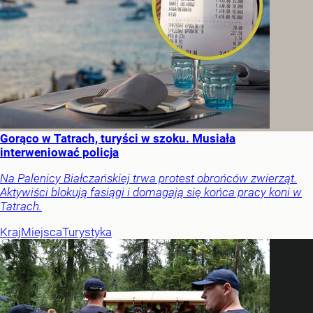
Gorąco w Tatrach, turyści w szoku. Musiała
interweniować policja
Na Palenicy Białczańskiej trwa protest obrońców zwierząt.
Aktywiści blokują fasiągi i domagają się końca pracy koni w
Tatrach.
Kraj
Miejsca
Turystyka