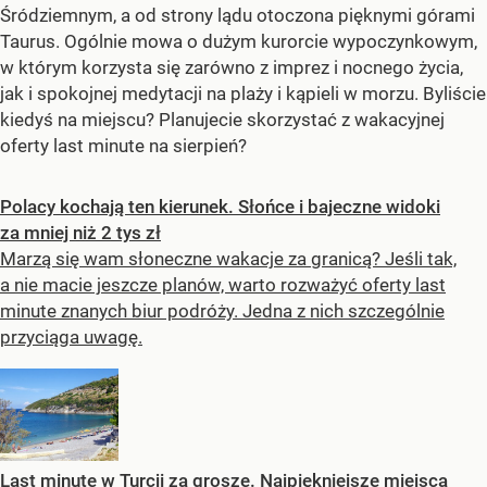
Śródziemnym, a od strony lądu otoczona pięknymi górami
Taurus. Ogólnie mowa o dużym kurorcie wypoczynkowym,
w którym korzysta się zarówno z imprez i nocnego życia,
jak i spokojnej medytacji na plaży i kąpieli w morzu. Byliście
kiedyś na miejscu? Planujecie skorzystać z wakacyjnej
oferty last minute na sierpień?
Polacy kochają ten kierunek. Słońce i bajeczne widoki
za mniej niż 2 tys zł
Marzą się wam słoneczne wakacje za granicą? Jeśli tak,
a nie macie jeszcze planów, warto rozważyć oferty last
minute znanych biur podróży. Jedna z nich szczególnie
przyciąga uwagę.
Last minute w Turcji za grosze. Najpiękniejsze miejsca