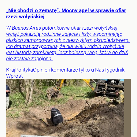
„Nie chodzi o zemstę”. Mocny apel w sprawie ofiar
rzezi wołyńskiej
W Buenos Aires potomkowie ofiar rzezi wołyńskiej
wciąż pokazują rodzinne zdjęcia i listy, wspominając
bliskich zamordowanych z niezwykłym okrucieństwem.
Ich dramat przypomina, że dla wielu rodzin Wołyń nie
jest historią zamkniętą, lecz bolesną raną, która do dziś
nie została zagojona.
Kraj
Polityka
Opinie i komentarze
Tylko u Nas
Tygodnik
Wprost