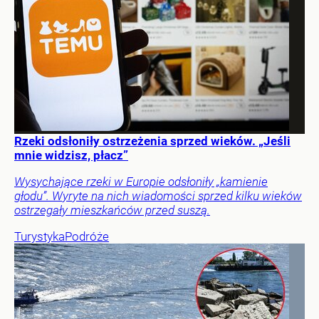
Rzeki odsłoniły ostrzeżenia sprzed wieków. „Jeśli
mnie widzisz, płacz”
Wysychające rzeki w Europie odsłoniły „kamienie
głodu”. Wyryte na nich wiadomości sprzed kilku wieków
ostrzegały mieszkańców przed suszą.
Turystyka
Podróże