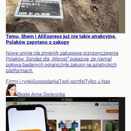
Temu, Shein i AliExpress już nie takie atrakcyjne.
Polaków zapytano o zakupy
Nowe unijne cła zmieniły zakupowe przyzwyczajenia
Polaków. Sondaż dla „Wprost” pokazuje, że niemal
połowa badanych ograniczyła zakupy na azjatyckich
platformach.
Firmy i rynki
Gospodarka
Twój portfel
Tylko u Nas
Beata Anna
Święcicka