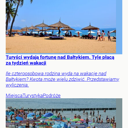
Turyści wydają fortunę nad Bałtykiem. Tyle płacą
za tydzień wakacji
Ile czteroosobowa rodzina wyda na wakacje nad
Bałtykiem? Kwota może wielu zdziwić. Przedstawiamy
wyliczenia.
Miejsca
Turystyka
Podróże