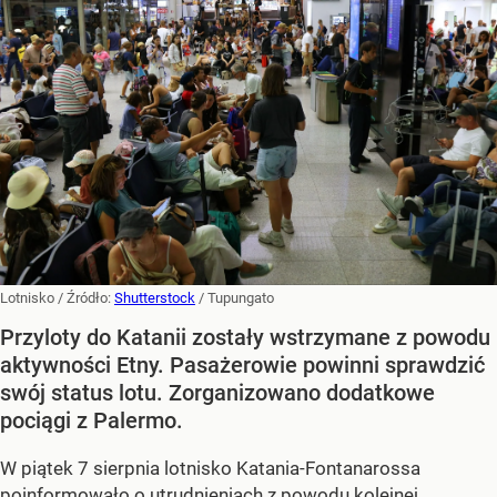
Lotnisko
/ Źródło:
Shutterstock
/
Tupungato
Przyloty do Katanii zostały wstrzymane z powodu
aktywności Etny. Pasażerowie powinni sprawdzić
swój status lotu. Zorganizowano dodatkowe
pociągi z Palermo.
W piątek 7 sierpnia lotnisko Katania-Fontanarossa
poinformowało o utrudnieniach z powodu kolejnej