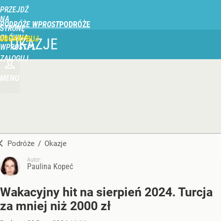
PRZEJDŹ
NA
PODRÓŻE WPROST
STRONĘ
GŁÓWNĄ
UBSKRYBUJ
OKAZJE
WPROST.PL
ZALOGUJ
MENU
Podróże
/
Okazje
Autor:
Paulina Kopeć
Wakacyjny hit na sierpień 2024. Turcja
za mniej niż 2000 zł