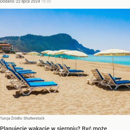
Dodano:
22
lipca
2024
18:30
Turcja
Źródło:
Shutterstock
Planujecie wakacje w sierpniu? Być może