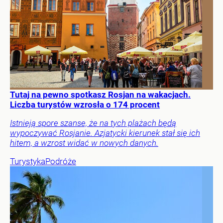
Tutaj na pewno spotkasz Rosjan na wakacjach.
Liczba turystów wzrosła o 174 procent
Istnieją spore szanse, że na tych plażach będą
wypoczywać Rosjanie. Azjatycki kierunek stał się ich
hitem, a wzrost widać w nowych danych.
Turystyka
Podróże