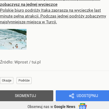
zobaczysz na jednej wycieczce
Polskie biuro podróży Itaka zaprasza na wycieczkę last
minute pełną atrakcji. Podczas jednej podróży zobaczymy
najsłynniejsze miejsca w Turcji.
Źródło:
Wprost
/
tui.pl
Okazje
Podróże
SKOMENTUJ
UDOSTĘPNIJ
Obserwuj nas
w
Google News