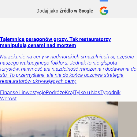
Dodaj jako
źródło w Google
Tajemnica paragonów grozy. Tak restauratorzy
manipulują cenami nad morzem
Narzekanie na ceny w nadmorskich smażalniach są częścią
naszego wakacyjnego folkloru. Jednak to nie głupota
turystów, naiwność ani niezdolność mnożenia i dodawania do
stu. To przemyślana, ale nie do końca uczciwa strategia
restauratorów ukrywających ceny.
Finanse i inwestycje
Podróże
Kraj
Tylko u Nas
Tygodnik
Wprost