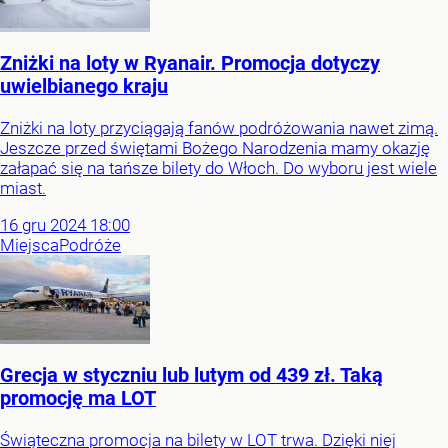
Zniżki na loty w Ryanair. Promocja dotyczy
uwielbianego kraju
Zniżki na loty przyciągają fanów podróżowania nawet zimą.
Jeszcze przed świętami Bożego Narodzenia mamy okazję
załapać się na tańsze bilety do Włoch. Do wyboru jest wiele
miast.
16
gru
2024
18:00
Miejsca
Podróże
Grecja w styczniu lub lutym od 439 zł. Taką
promocję ma LOT
Świąteczna promocja na bilety w LOT trwa. Dzięki niej