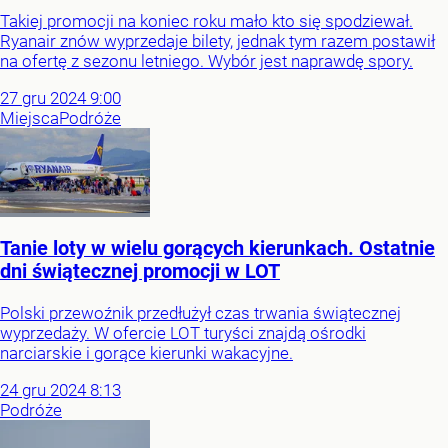
Takiej promocji na koniec roku mało kto się spodziewał.
Ryanair znów wyprzedaje bilety, jednak tym razem postawił
na ofertę z sezonu letniego. Wybór jest naprawdę spory.
27
gru
2024
9:00
Miejsca
Podróże
Tanie loty w wielu gorących kierunkach. Ostatnie
dni świątecznej promocji w LOT
Polski przewoźnik przedłużył czas trwania świątecznej
wyprzedaży. W ofercie LOT turyści znajdą ośrodki
narciarskie i gorące kierunki wakacyjne.
24
gru
2024
8:13
Podróże