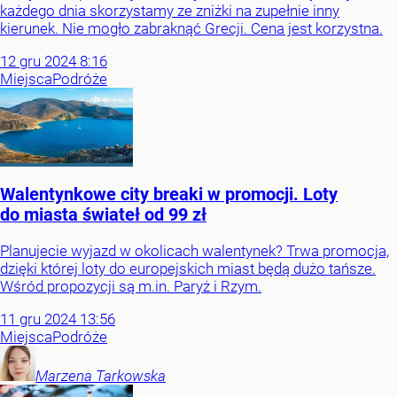
każdego dnia skorzystamy ze zniżki na zupełnie inny
kierunek. Nie mogło zabraknąć Grecji. Cena jest korzystna.
12
gru
2024
8:16
Miejsca
Podróże
Walentynkowe city breaki w promocji. Loty
do miasta świateł od 99 zł
Planujecie wyjazd w okolicach walentynek? Trwa promocja,
dzięki której loty do europejskich miast będą dużo tańsze.
Wśród propozycji są m.in. Paryż i Rzym.
11
gru
2024
13:56
Miejsca
Podróże
Marzena
Tarkowska