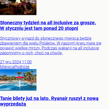
Słoneczny tydzień na all inclusive za grosze.
W styczniu jest tam ponad 20 stopni
Styczniowy wyjazd do słonecznego miejsca będzie
zbawieniem dla wielu Polaków. W naszym kraju mają się
pojawić wielkie mrozy. Podczas wakacji na all inclusive
zapomnimy o nich, choć na chwilę.
27
gru
2024
11:00
Miejsca
Podróże
Tanie bilety już na lato. Ryanair ruszył z nową
wyprzedażą