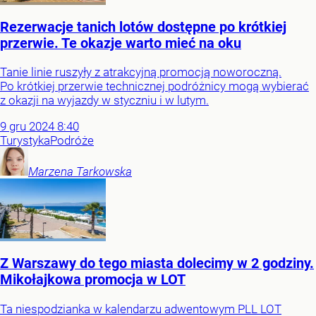
Rezerwacje tanich lotów dostępne po krótkiej
przerwie. Te okazje warto mieć na oku
Tanie linie ruszyły z atrakcyjną promocją noworoczną.
Po krótkiej przerwie technicznej podróżnicy mogą wybierać
z okazji na wyjazdy w styczniu i w lutym.
9
gru
2024
8:40
Turystyka
Podróże
Marzena
Tarkowska
Z Warszawy do tego miasta dolecimy w 2 godziny.
Mikołajkowa promocja w LOT
Ta niespodzianka w kalendarzu adwentowym PLL LOT