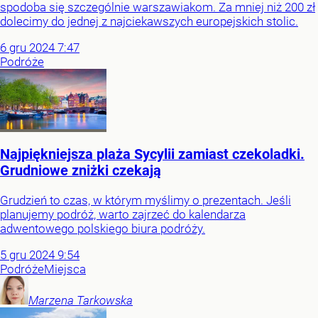
spodoba się szczególnie warszawiakom. Za mniej niż 200 zł
dolecimy do jednej z najciekawszych europejskich stolic.
6
gru
2024
7:47
Podróże
Najpiękniejsza plaża Sycylii zamiast czekoladki.
Grudniowe zniżki czekają
Grudzień to czas, w którym myślimy o prezentach. Jeśli
planujemy podróż, warto zajrzeć do kalendarza
adwentowego polskiego biura podróży.
5
gru
2024
9:54
Podróże
Miejsca
Marzena
Tarkowska