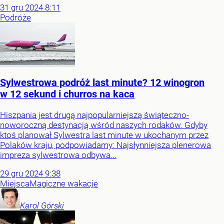
31
gru
2024
8:11
Podróże
Sylwestrowa podróż last minute? 12 winogron
w 12 sekund i churros na kaca
Hiszpania jest drugą najpopularniejszą świąteczno-
noworoczną destynacją wśród naszych rodaków. Gdyby
ktoś planował Sylwestra last minute w ukochanym przez
Polaków kraju, podpowiadamy: Najsłynniejsza plenerowa
impreza sylwestrowa odbywa...
29
gru
2024
9:38
Miejsca
Magiczne wakacje
Karol
Górski