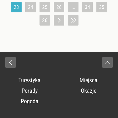
23
24
25
26
...
34
35
36
Turystyka
Miejsca
Porady
Okazje
Pogoda