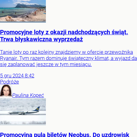
Promocyjne loty z okazji nadchodzących świąt.
Trwa błyskawiczna wyprzedaż
Tanie loty po raz kolejny znajdziemy w ofercie przewoźnika
Ryanair. Tym razem dominuje świąteczny klimat, a wyjazd da
się zaplanować jeszcze w tym miesiącu.
5
gru
2024
8:42
Podróże
Paulina
Kopeć
Promocyjna pula biletów Neobus. Do uzdrowisk