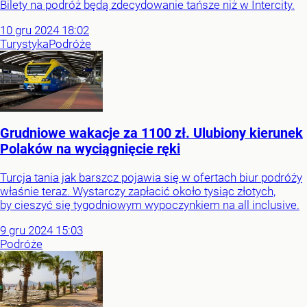
Bilety na podróż będą zdecydowanie tańsze niż w Intercity.
10
gru
2024
18:02
Turystyka
Podróże
Grudniowe wakacje za 1100 zł. Ulubiony kierunek
Polaków na wyciągnięcie ręki
Turcja tania jak barszcz pojawia się w ofertach biur podróży
właśnie teraz. Wystarczy zapłacić około tysiąc złotych,
by cieszyć się tygodniowym wypoczynkiem na all inclusive.
9
gru
2024
15:03
Podróże