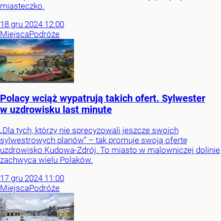
miasteczko.
18
gru
2024
12:00
Miejsca
Podróże
Polacy wciąż wypatrują takich ofert. Sylwester
w uzdrowisku last minute
„Dla tych, którzy nie sprecyzowali jeszcze swoich
sylwestrowych planów” – tak promuje swoją ofertę
uzdrowisko Kudowa-Zdrój. To miasto w malowniczej dolinie
zachwyca wielu Polaków.
17
gru
2024
11:00
Miejsca
Podróże