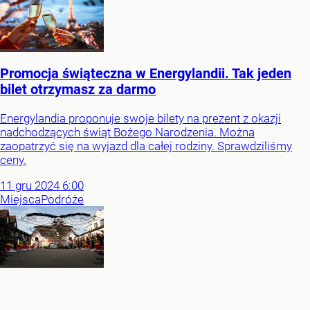
Promocja świąteczna w Energylandii. Tak jeden
bilet otrzymasz za darmo
Energylandia proponuje swoje bilety na prezent z okazji
nadchodzących świąt Bożego Narodzenia. Można
zaopatrzyć się na wyjazd dla całej rodziny. Sprawdziliśmy
ceny.
11
gru
2024
6:00
Miejsca
Podróże