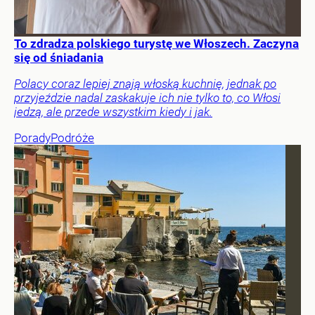
To zdradza polskiego turystę we Włoszech. Zaczyna
się od śniadania
Polacy coraz lepiej znają włoską kuchnię, jednak po
przyjeździe nadal zaskakuje ich nie tylko to, co Włosi
jedzą, ale przede wszystkim kiedy i jak.
Porady
Podróże