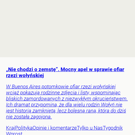
„Nie chodzi o zemstę”. Mocny apel w sprawie ofiar
rzezi wołyńskiej
W Buenos Aires potomkowie ofiar rzezi wołyńskiej
wciąż pokazują rodzinne zdjęcia i listy, wspominając
bliskich zamordowanych z niezwykłym okrucieństwem.
Ich dramat przypomina, że dla wielu rodzin Wołyń nie
jest historią zamkniętą, lecz bolesną raną, która do dziś
nie została zagojona.
Kraj
Polityka
Opinie i komentarze
Tylko u Nas
Tygodnik
Wprost