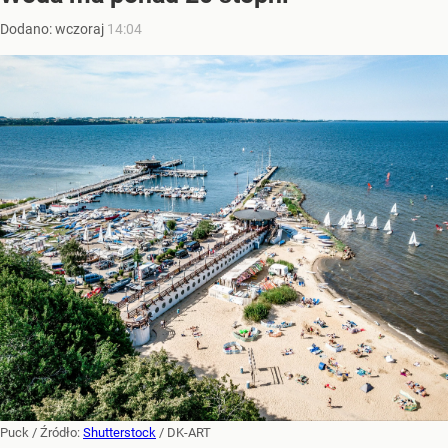
Dodano:
wczoraj
14:04
Puck
/ Źródło:
Shutterstock
/
DK-ART