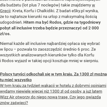
dla budżetu (lot plus 7 noclegów) takie znajdziemy
w
Grecji
: Kreta, Korfu i Chalkidiki. Z badań eSky.pl wynika,
że to najtańsze kierunki na urlop z maksymalną ilością
udogodnień.
Hitem ma być Rodos, gdzie na tygodniowy
pobyt all inclusive trzeba będzie przeznaczyć od 2 000
zł/os.
Niemal każde all inclusive najbardziej opłaca się wybrać
w lipcu – pozwala to zaoszczędzić średnio 6 proc. Ze
wszystkich analizowanych kierunków tylko dla Korfu
i Rodos wyjazd w takiej opcji kosztuje mniej w sierpniu.
Polscy turyści odkochali się w tym kraju. Za 1300 zł można
tu mieć wszystko
W tym kraju za tydzień wakacji w hotelu z dobrymi opiniami
wydamy niewiele więcej niż 1300 zł od osoby, a już latem
Wizz Air otworzy do niego nową trasę. Czy jego gwiazda
znów zaświeci?