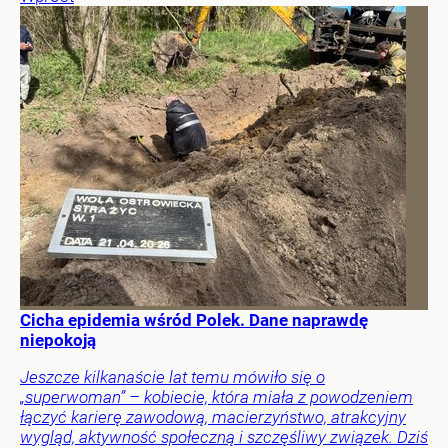
Cicha epidemia wśród Polek. Dane naprawdę
niepokoją
Jeszcze kilkanaście lat temu mówiło się o
„superwoman” – kobiecie, która miała z powodzeniem
łączyć karierę zawodową, macierzyństwo, atrakcyjny
wygląd, aktywność społeczną i szczęśliwy związek. Dziś