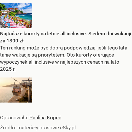
Najtańsze kurorty na letnie all inclusive. Siedem dni wakacji
za 1300 zł
Ten ranking może być dobrą podpowiedzią, jeśli tego lata
tanie wakacje są priorytetem. Oto kurorty oferujące
wypoczynek all inclusive w najlepszych cenach na lato
2025 r.
Opracowała:
Paulina Kopeć
Źródło:
materiały prasowe eSky.pl