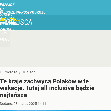
PRZEJDŹ
NA
PODRÓŻE WPROST
STRONĘ
GŁÓWNĄ
UBSKRYBUJ
MIEJSCA
WPROST.PL
ZALOGUJ
MENU
Podróże
/
Miejsca
Te kraje zachwycą Polaków w te
wakacje. Tutaj all inclusive będzie
najtańsze
Dodano:
28
marca
2025
14:11