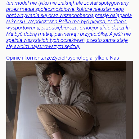
ten model nie tylko nie zniknął, ale został spotęgowany
przez media społecznościowe, kulturę nieustannego
porównywania się oraz wszechobecną presję osiągania
sukcesu. Współczesna Polka ma być piękna, zadbana,
wysportowana, przedsiębiorcza, emocjonalnie dojrzała.
Ma być dobrą matką, partnerką i przyjaciółką. A jeśli nie
spełnia wszystkich tych oczekiwań, często sama staje
się swoim najsurowszym sędzią.
Opinie i komentarze
Życie
Psychologia
Tylko u Nas