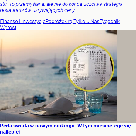
stu. To przemyślana, ale nie do końca uczciwa strategia
restauratorów ukrywających ceny.
Finanse i inwestycje
Podróże
Kraj
Tylko u Nas
Tygodnik
Wprost
Perła świata w nowym rankingu. W tym mieście żyje się
najlepiej