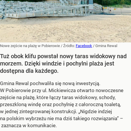
Nowe zejście na plażę w Pobierowie
/ Źródło:
Facebook
/
Gmina Rewal
Tuż obok klifu powstał nowy taras widokowy nad
morzem. Dzięki windzie i pochylni plaża jest
dostępna dla każdego.
Gmina Rewal pochwaliła się nową inwestycją.
W Pobierowie przy ul. Mickiewicza otwarto nowoczesne
zejście na plażę, które łączy taras widokowy, schody,
przeszkloną windę oraz pochylnię z całoroczną toaletą,
w jednej zintegrowanej konstrukcji. „Nigdzie indziej
na polskim wybrzeżu nie ma dziś takiego rozwiązania” –
zaznacza w komunikacie.