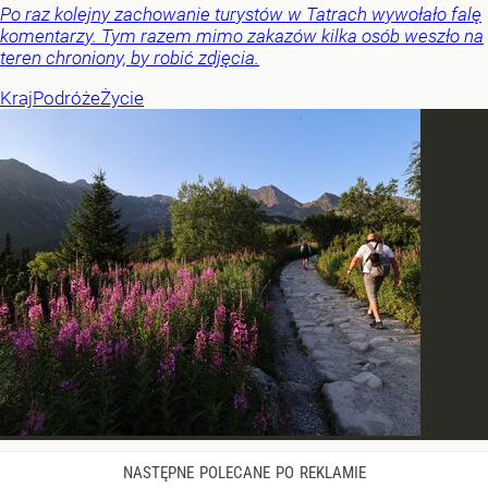
Po raz kolejny zachowanie turystów w Tatrach wywołało falę
komentarzy. Tym razem mimo zakazów kilka osób weszło na
teren chroniony, by robić zdjęcia.
Kraj
Podróże
Życie