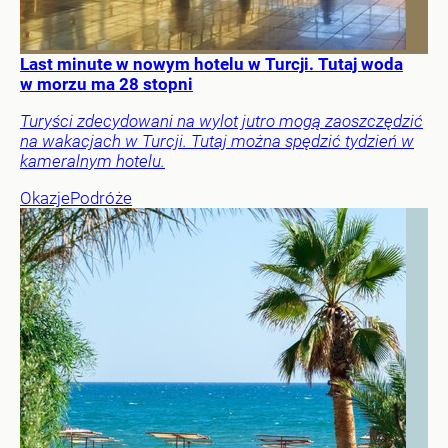
Last minute w nowym hotelu w Turcji. Tutaj woda
w morzu ma 28 stopni
Turyści zdecydowani na wylot jutro mogą zaoszczędzić
na wakacjach w Turcji. Tutaj można spędzić tydzień w
kameralnym hotelu.
Okazje
Podróże