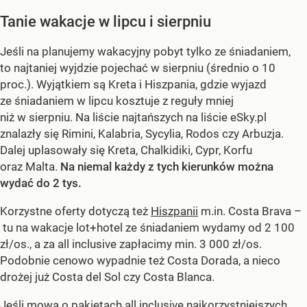
Tanie wakacje w lipcu i sierpniu
Jeśli na planujemy wakacyjny pobyt tylko ze śniadaniem,
to najtaniej wyjdzie pojechać w sierpniu (średnio o 10
proc.). Wyjątkiem są Kreta i Hiszpania, gdzie wyjazd
ze śniadaniem w lipcu kosztuje z reguły mniej
niż w sierpniu. Na liście najtańszych na liście eSky.pl
znalazły się Rimini, Kalabria, Sycylia, Rodos czy Arbuzja.
Dalej uplasowały się Kreta, Chalkidiki, Cypr, Korfu
oraz Malta.
Na niemal każdy z tych kierunków można
wydać do 2 tys.
Korzystne oferty dotyczą też
Hiszpanii
m.in. Costa Brava –
tu na wakacje lot+hotel ze śniadaniem wydamy od 2 100
zł/os., a za all inclusive zapłacimy min. 3 000 zł/os.
Podobnie cenowo wypadnie też Costa Dorada, a nieco
drożej już Costa del Sol czy Costa Blanca.
Jeśli mowa o pakietach all inclusive najkorzystniejszych