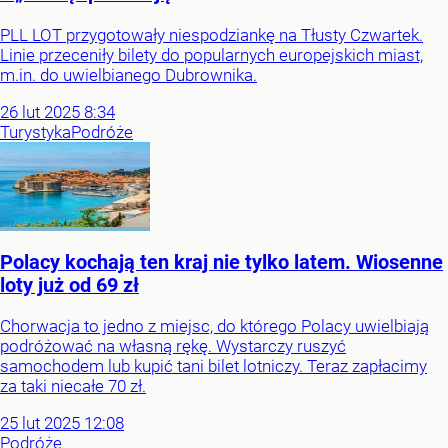
PLL LOT przygotowały niespodziankę na Tłusty Czwartek.
Linie przeceniły bilety do popularnych europejskich miast,
m.in. do uwielbianego Dubrownika.
26
lut
2025
8:34
Turystyka
Podróże
Polacy kochają ten kraj nie tylko latem. Wiosenne
loty już od 69 zł
Chorwacja to jedno z miejsc, do którego Polacy uwielbiają
podróżować na własną rękę. Wystarczy ruszyć
samochodem lub kupić tani bilet lotniczy. Teraz zapłacimy
za taki niecałe 70 zł.
25
lut
2025
12:08
Podróże