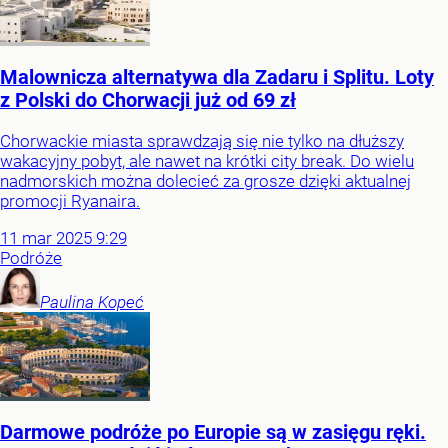
Malownicza alternatywa dla Zadaru i Splitu. Loty
z Polski do Chorwacji już od 69 zł
Chorwackie miasta sprawdzają się nie tylko na dłuższy
wakacyjny pobyt, ale nawet na krótki city break. Do wielu
nadmorskich można dolecieć za grosze dzięki aktualnej
promocji Ryanaira.
11
mar
2025
9:29
Podróże
Paulina
Kopeć
Darmowe podróże po Europie są w zasięgu ręki.