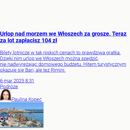
Urlop nad morzem we Włoszech za grosze. Teraz
za lot zapłacisz 104 zł
Bilety lotnicze w tak niskich cenach to prawdziwa gratka.
Dzięki nim urlop we Włoszech można spędzić,
nie nadwyrężając domowego budżetu. Hitem turystycznym
okazuje się Bari, ale też Rimini.
6
mar
2025
8:31
Podróże
Paulina
Kopeć