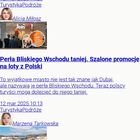
Turystyka
Podróże
Alicja
Miłosz
Perła Bliskiego Wschodu taniej. Szalone promocje
na loty z Polski
To wyjątkowe miasto nie jest tak znane jak Dubaj,
ale nazywają je perłą Bliskiego Wschodu. Teraz polscy
turyści mogą dolecieć do niego taniej.
12
mar
2025
10:13
Turystyka
Podróże
Marzena
Tarkowska