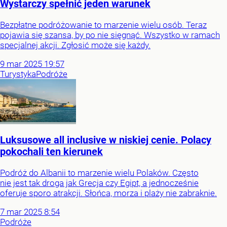
Wystarczy spełnić jeden warunek
Bezpłatne podróżowanie to marzenie wielu osób. Teraz
pojawia się szansa, by po nie sięgnąć. Wszystko w ramach
specjalnej akcji. Zgłosić może się każdy.
9
mar
2025
19:57
Turystyka
Podróże
Luksusowe all inclusive w niskiej cenie. Polacy
pokochali ten kierunek
Podróż do Albanii to marzenie wielu Polaków. Często
nie jest tak droga jak Grecja czy Egipt, a jednocześnie
oferuje sporo atrakcji. Słońca, morza i plaży nie zabraknie.
7
mar
2025
8:54
Podróże