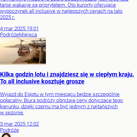
tanie wakacje są priorytetem. Oto kurorty oferujące
wypoczynek all inclusive w najlepszych cenach na lato
2025 r.
4
mar
2025
19:01
Podróże
Miejsca
Kilka godzin lotu i znajdziesz się w ciepłym kraju.
To all inclusive kosztuje grosze
Wyjazd do Egiptu w tym miesiącu będzie szczególnie
opłacalny. Biura podróży obniżają ceny dotyczące tego
kierunku, dzięki czemu ma być jednym z najtańszych
w sezonie.
3
mar
2025
12:02
Podróże