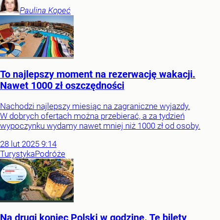
Paulina
Kopeć
To najlepszy moment na rezerwację wakacji.
Nawet 1000 zł oszczędności
Nachodzi najlepszy miesiąc na zagraniczne wyjazdy.
W dobrych ofertach można przebierać, a za tydzień
wypoczynku wydamy nawet mniej niż 1000 zł od osoby.
28
lut
2025
9:14
Turystyka
Podróże
Na drugi koniec Polski w godzinę. Te bilety