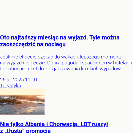
Oto najtańszy miesiąc na wyjazd. Tyle można
zaoszczędzić na noclegu
Jeśli nie chcecie czekać do wakacji, lepszego momentu
na wyjazd nie będzie. Dobra pogoda i spadek cen w hotelach
to dobry pretekst do zorganizowania krótkich wypadów.
26
lut
2025
11:10
Turystyka
Nie tylko Albania i Chorwacja. LOT ruszył
z „tłustą” promocją