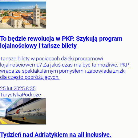
To będzie rewolucja w PKP. Szykują program
lojalnościowy i tańsze bilety
Tańsze bilety w pociągach dzięki programowi
lojalnościowemu? Za jakiś czas ma być to możliwe. PKP
wraca ze spektakularnym pomysłem i zapowiada zniżki
dla często podróżujących.
25
lut
2025
8:35
Turystyka
Podróże
Tydzień nad Adriatykiem na all inclusive.