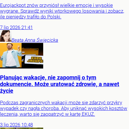
Eurojackpot znów przyniósł wielkie emocje i wysokie
wygrane. Sprawdź wyniki wtorkowego losowania i zobacz,
ile pieniędzy trafiło do Polski.
7
lip
2026
21:41
Beata Anna
Święcicka
Planując wakacje, nie zapomnij o tym
dokumencie. Może uratować zdrowie, a nawet
życie
Podczas zagranicznych wakacji może się zdarzyć przykry
wypadek czy nagła choroba. Aby uniknąć wysokich kosztów
leczenia, warto się zaopatrzyć w kartę EKUZ.
3
lip
2026
10:48