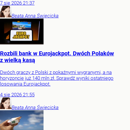
7
sie
2026
21:37
Beata Anna
Święcicka
Rozbili bank w Eurojackpot. Dwóch Polaków
z wielką kasą
Dwóch graczy z Polski z pokaźnymi wygranymi, a na
horyzoncie już 140 mln zł. Sprawdź wyniki ostatniego
losowania Eurojackpot.
4
sie
2026
21:55
Beata Anna
Święcicka