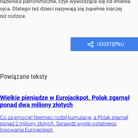
nazwiska patronimiczne, czyli wywodzące się od imienia
ojca. Dlatego też dzieci nazywają się zupełnie inaczej
niż rodzice.
UDOSTĘPNIJ
Powiązane teksty
Wielkie pieniądze w Eurojackpot. Polak zgarnął
ponad dwa miliony złotych
Co za emocje! Niemiec rozbił kumulację, a Polak zgarnął
ponad 2 miliony złotych. Sprawdź wyniki ostatniego
losowania Eurojackpot.