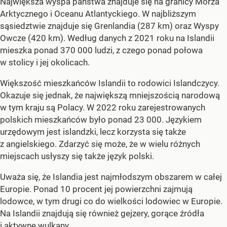
Największa wyspa państwa znajduje się na granicy Morza
Arktycznego i Oceanu Atlantyckiego. W najbliższym
sąsiedztwie znajduje się Grenlandia (287 km) oraz Wyspy
Owcze (420 km). Według danych z 2021 roku na Islandii
mieszka ponad 370 000 ludzi, z czego ponad połowa
w stolicy i jej okolicach.
Większość mieszkańców Islandii to rodowici Islandczycy.
Okazuje się jednak, że największą mniejszością narodową
w tym kraju są Polacy. W 2022 roku zarejestrowanych
polskich mieszkańców było ponad 23 000. Językiem
urzędowym jest islandzki, lecz korzysta się także
z angielskiego. Zdarzyć się może, że w wielu różnych
miejscach usłyszy się także język polski.
Uważa się, że Islandia jest najmłodszym obszarem w całej
Europie. Ponad 10 procent jej powierzchni zajmują
lodowce, w tym drugi co do wielkości lodowiec w Europie.
Na Islandii znajdują się również gejzery, gorące źródła
i aktywne wulkany.