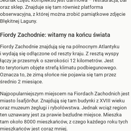
Jednak część kompleksu jest darmowa – restauracja, bar
oraz sklep. Znajduje się tam również platforma
obserwacyjna, z której można zrobić pamiątkowe zdjęcie
Błękitnej Laguny.
Fiordy Zachodnie: witamy na końcu świata
Fiordy Zachodnie znajdują się na północnym Atlantyku
i wydają się odłączone od reszty kraju. Z resztą wyspy
łączy je przesmyk o szerokości 12 kilometrów. Jest
to terytorium objęte strefą klimatu podbiegunowego.
Oznacza to, że zimą słońce nie pojawia się tam przez
średnio 2 miesiące.
Najpopularniejszym miejscem na Fiordach Zachodnich jest
miasto Ísafjörður. Znajdują się tam budynki z XVIII wieku
oraz muzeum żeglugi i rybołówstwa. Jednak wciąż region
ten uznawany jest za prawie bezludne miejsce. Mieszka
tam około 8000 mieszkańców, z czego każdego roku tych
mieszkańców jest coraz mniej.