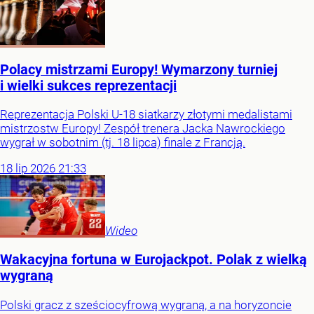
Polacy mistrzami Europy! Wymarzony turniej
i wielki sukces reprezentacji
Reprezentacja Polski U-18 siatkarzy złotymi medalistami
mistrzostw Europy! Zespół trenera Jacka Nawrockiego
wygrał w sobotnim (tj. 18 lipca) finale z Francją.
18
lip
2026
21:33
Wideo
Wakacyjna fortuna w Eurojackpot. Polak z wielką
wygraną
Polski gracz z sześciocyfrową wygraną, a na horyzoncie