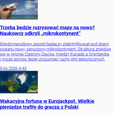
Trzeba będzie rozrysować mapy na nowo?
Naukowcy odkryli „mikrokontynent”
Międzynarodowy zespół badaczy zidentyfikował pod dnem
oceanu nowy, zanurzony mikrokontynent. Struktura znajduje
się w rejonie Cieśniny Davisa, między Kanadą a Grenlandią,
i może pomóc lepiej zrozumieć ruchy płyt tektonicznych.
9
lip
2026
4:43
Wakacyjna fortuna w Eurojackpot. Wielkie
pieniądze trafiły do gracza z Polski