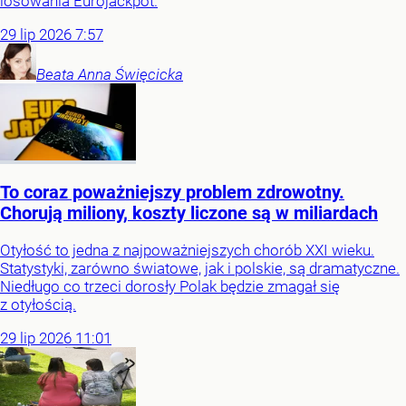
losowania Eurojackpot.
29
lip
2026
7:57
Beata Anna
Święcicka
To coraz poważniejszy problem zdrowotny.
Chorują miliony, koszty liczone są w miliardach
Otyłość to jedna z najpoważniejszych chorób XXI wieku.
Statystyki, zarówno światowe, jak i polskie, są dramatyczne.
Niedługo co trzeci dorosły Polak będzie zmagał się
z otyłością.
29
lip
2026
11:01