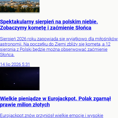
Spektakularny sierpień na polskim niebie.
Zobaczymy kometę i zaćmienie Słońca
Sierpień 2026 roku zapowiada się wyjątkowo dla miłośników
astronomii. Na początku do Ziemi zbliży się kometa, a 12
sierpnia z Polski będzie można obserwować zaćmienie
Słońca.
14
lip
2026
5:31
Wielkie pieniądze w Eurojackpot. Polak zgarnął
prawie milion złotych
Eurojackpot znów przyniósł wielkie emocje i wysokie