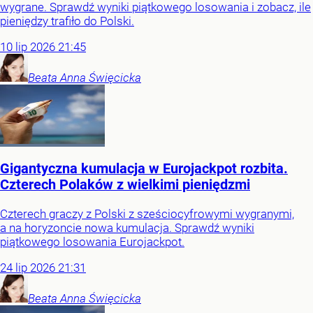
wygrane. Sprawdź wyniki piątkowego losowania i zobacz, ile
pieniędzy trafiło do Polski.
10
lip
2026
21:45
Beata Anna
Święcicka
Gigantyczna kumulacja w Eurojackpot rozbita.
Czterech Polaków z wielkimi pieniędzmi
Czterech graczy z Polski z sześciocyfrowymi wygranymi,
a na horyzoncie nowa kumulacja. Sprawdź wyniki
piątkowego losowania Eurojackpot.
24
lip
2026
21:31
Beata Anna
Święcicka