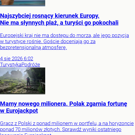
Najszybciej rosnący kierunek Europy.
Nie ma słynnych plaż, a turyści go pokochali
Europejski kraj nie ma dostępu do morza, ale jego pozycja
w turystyce rośnie. Goście doceniają go za
bezpretensjonalną atmosferę.
4
sie
2026
6:02
Turystyka
Podróże
Mamy nowego milionera. Polak zgarnia fortunę
w Eurojackpot
Gracz z Polski z ponad milionem w portfelu, a na horyzoncie
ponad 70 milionów złotych. Sprawdź wyniki ostatniego