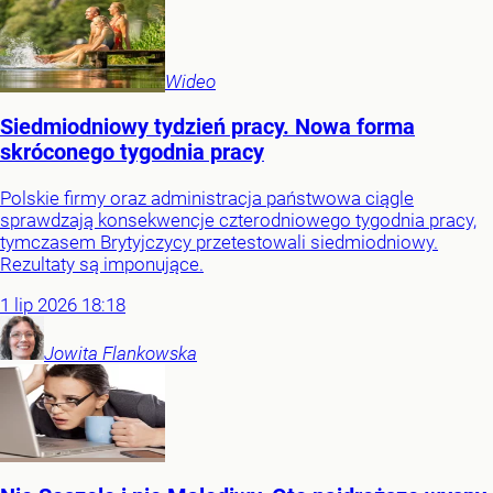
Wideo
Siedmiodniowy tydzień pracy. Nowa forma
skróconego tygodnia pracy
Polskie firmy oraz administracja państwowa ciągle
sprawdzają konsekwencje czterodniowego tygodnia pracy,
tymczasem Brytyjczycy przetestowali siedmiodniowy.
Rezultaty są imponujące.
1
lip
2026
18:18
Jowita
Flankowska