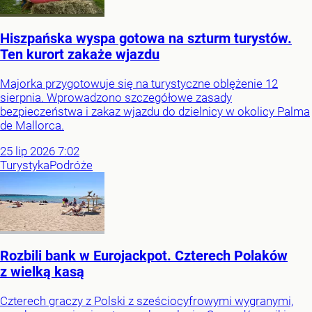
Hiszpańska wyspa gotowa na szturm turystów.
Ten kurort zakaże wjazdu
Majorka przygotowuje się na turystyczne oblężenie 12
sierpnia. Wprowadzono szczegółowe zasady
bezpieczeństwa i zakaz wjazdu do dzielnicy w okolicy Palma
de Mallorca.
25
lip
2026
7:02
Turystyka
Podróże
Rozbili bank w Eurojackpot. Czterech Polaków
z wielką kasą
Czterech graczy z Polski z sześciocyfrowymi wygranymi,