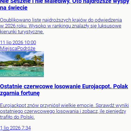
Nie Seszele i nie Malediwy. Oto najdroższe wyspy
na świecie
Opublikowano listę najdroższych krajów do odwiedzenia
w 2026 roku. Wysoko w rankingu znalazły się luksusowe
kierunki turystyczne.
11
lip
2026
10:00
Miejsca
Podróże
Ostatnie czerwcowe losowanie Eurojacpot. Polak
zgarnia fortunę
Eurojackpot znów przyniósł wielkie emocje. Sprawdź wyniki
ostatniego czerwcowego losowania i zobacz, ile pieniędzy
trafiło do Polski.
1
lip
2026
7:34