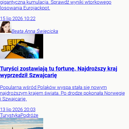
gigantyczna kumulacja. Sprawdź wyniki wtorkowego
losowania Eurojackpot.
15
lip
2026
10:22
Beata Anna
Święcicka
Turyści zostawiają tu fortunę. Najdroższy kraj
wyprzedził Szwajcarię
Popularna wśród Polaków wyspa stała się nowym
najdroższym krajem świata. Po drodze pokonała Norwegię
i Szwajcarię.
13
lip
2026
20:03
Turystyka
Podróże