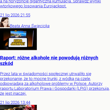
a na horyzoncie gigantyczna kumulacja. Sprawdź wyniki
wtorkowego losowania Eurojackpot.
21
lip
2026
21:55
Beata Anna
Święcicka
Raport: różne alkohole nie powodują różnych
szkód
Przez lata w świadomości społecznej utrwaliło się
przekonanie, że to mocne trunki, z wódką na czele,
odpowiadają za alkoholowe problemy w Polsce. Autorzy
raportu Laboratorium Prawa i Gospodarki (LPiG) przekonują,
że jest inaczej.
21
lip
2026
13:44