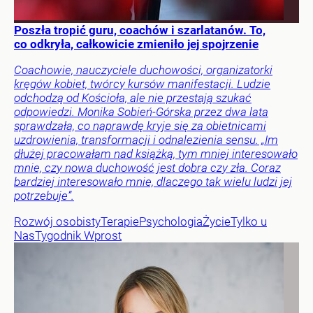
Poszła tropić guru, coachów i szarlatanów. To,
co odkryła, całkowicie zmieniło jej spojrzenie
Coachowie, nauczyciele duchowości, organizatorki
kręgów kobiet, twórcy kursów manifestacji. Ludzie
odchodzą od Kościoła, ale nie przestają szukać
odpowiedzi. Monika Sobień-Górska przez dwa lata
sprawdzała, co naprawdę kryje się za obietnicami
uzdrowienia, transformacji i odnalezienia sensu. „Im
dłużej pracowałam nad książką, tym mniej interesowało
mnie, czy nowa duchowość jest dobra czy zła. Coraz
bardziej interesowało mnie, dlaczego tak wielu ludzi jej
potrzebuje”.
Rozwój osobisty
Terapie
Psychologia
Życie
Tylko u
Nas
Tygodnik Wprost