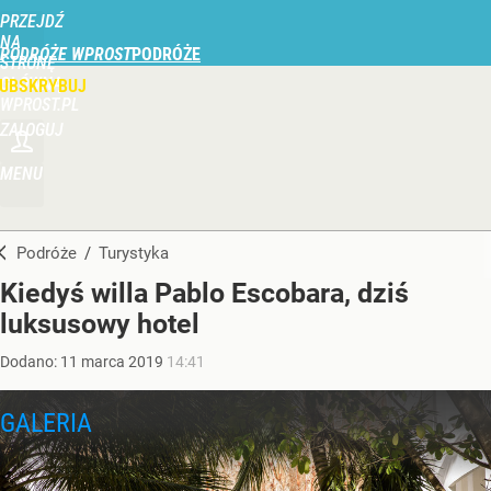
PRZEJDŹ
NA
PODRÓŻE WPROST
STRONĘ
GŁÓWNĄ
UBSKRYBUJ
WPROST.PL
ZALOGUJ
MENU
Podróże
/
Turystyka
Kiedyś willa Pablo Escobara, dziś
luksusowy hotel
Dodano:
11
marca
2019
14:41