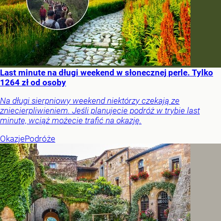
Last minute na długi weekend w słonecznej perle. Tylko
1264 zł od osoby
Na długi sierpniowy weekend niektórzy czekają ze
zniecierpliwieniem. Jeśli planujecie podróż w trybie last
minute, wciąż możecie trafić na okazję.
Okazje
Podróże