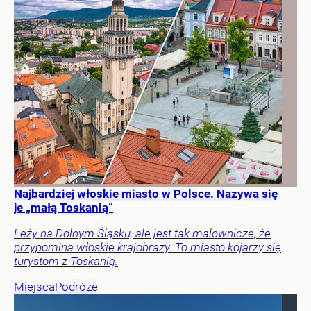
Najbardziej włoskie miasto w Polsce. Nazywa się
je „małą Toskanią”
Leży na Dolnym Śląsku, ale jest tak malownicze, że
przypomina włoskie krajobrazy. To miasto kojarzy się
turystom z Toskanią.
Miejsca
Podróże