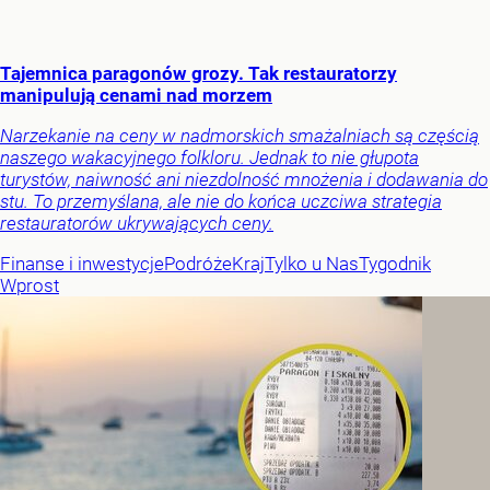
Tajemnica paragonów grozy. Tak restauratorzy
manipulują cenami nad morzem
Narzekanie na ceny w nadmorskich smażalniach są częścią
naszego wakacyjnego folkloru. Jednak to nie głupota
turystów, naiwność ani niezdolność mnożenia i dodawania do
stu. To przemyślana, ale nie do końca uczciwa strategia
restauratorów ukrywających ceny.
Finanse i inwestycje
Podróże
Kraj
Tylko u Nas
Tygodnik
Wprost