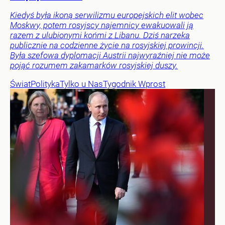
Kiedyś była ikoną serwilizmu europejskich elit wobec
Moskwy, potem rosyjscy najemnicy ewakuowali ją
razem z ulubionymi końmi z Libanu. Dziś narzeka
publicznie na codzienne życie na rosyjskiej prowincji.
Była szefowa dyplomacji Austrii najwyraźniej nie może
pojąć rozumem zakamarków rosyjskiej duszy.
Świat
Polityka
Tylko u Nas
Tygodnik Wprost