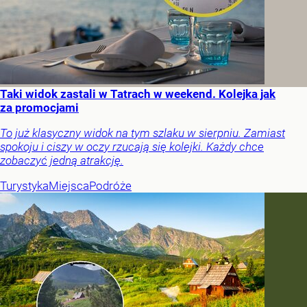
Taki widok zastali w Tatrach w weekend. Kolejka jak
za promocjami
To już klasyczny widok na tym szlaku w sierpniu. Zamiast
spokoju i ciszy w oczy rzucają się kolejki. Każdy chce
zobaczyć jedną atrakcję.
Turystyka
Miejsca
Podróże