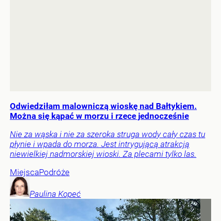
Odwiedziłam malowniczą wioskę nad Bałtykiem.
Można się kąpać w morzu i rzece jednocześnie
Nie za wąska i nie za szeroka struga wody cały czas tu
płynie i wpada do morza. Jest intrygującą atrakcją
niewielkiej nadmorskiej wioski. Za plecami tylko las.
Miejsca
Podróże
Paulina
Kopeć