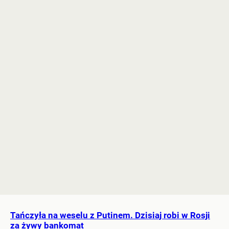
Tańczyła na weselu z Putinem. Dzisiaj robi w Rosji
za żywy bankomat