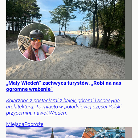
„Mały Wiedeń” zachwyca turystów. „Robi na nas
ogromne wrażenie”
Kojarzone z postaciami z bajek, górami i secesyjną
architekturą. To miasto w południowej części Polski
przypomina nawet Wiedeń.
Miejsca
Podróże