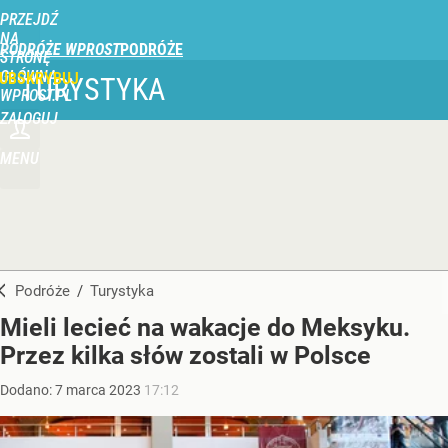
PRZEJDŹ
NA
PODRÓŻE WPROST
STRONĘ
GŁÓWNĄ
UBSKRYBUJ
TURYSTYKA
WPROST.PL
ZALOGUJ
MENU
Podróże
/
Turystyka
Mieli lecieć na wakacje do Meksyku.
Przez kilka słów zostali w Polsce
Dodano:
7
marca
2023
17:12