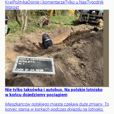
Kraj
Polityka
Opinie i komentarze
Tylko u Nas
Tygodnik
Wprost
Nie tylko taksówka i autobus. Na polskie lotnisko
w końcu dojedziemy pociągiem
Mieszkańców polskiego miasta czekają duże zmiany. To
koniec stania w korkach podczas dojazdu na lotnisko.