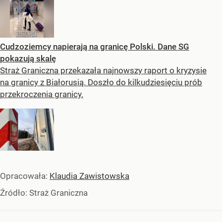
Cudzoziemcy napierają na granicę Polski. Dane SG
pokazują skalę
Straż Graniczna przekazała najnowszy raport o kryzysie
na granicy z Białorusią. Doszło do kilkudziesięciu prób
przekroczenia granicy.
Opracowała:
Klaudia Zawistowska
Źródło:
Straż Graniczna