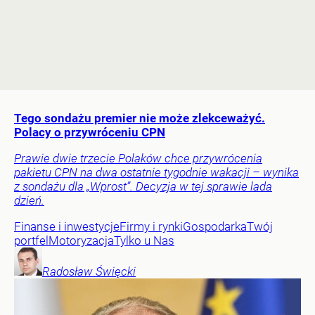
Tego sondażu premier nie może zlekceważyć.
Polacy o przywróceniu CPN
Prawie dwie trzecie Polaków chce przywrócenia
pakietu CPN na dwa ostatnie tygodnie wakacji – wynika
z sondażu dla „Wprost”. Decyzja w tej sprawie lada
dzień.
Finanse i inwestycje
Firmy i rynki
Gospodarka
Twój
portfel
Motoryzacja
Tylko u Nas
Radosław
Święcki