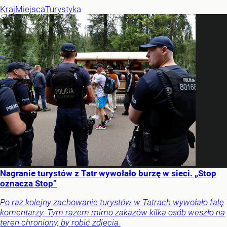
Kraj
Miejsca
Turystyka
Nagranie turystów z Tatr wywołało burzę w sieci. „Stop
oznacza Stop”
Po raz kolejny zachowanie turystów w Tatrach wywołało falę
komentarzy. Tym razem mimo zakazów kilka osób weszło na
teren chroniony, by robić zdjęcia.