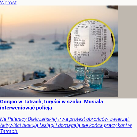
Wprost
Gorąco w Tatrach, turyści w szoku. Musiała
interweniować policja
Na Palenicy Białczańskiej trwa protest obrońców zwierząt.
Aktywiści blokują fasiągi i domagają się końca pracy koni w
Tatrach.