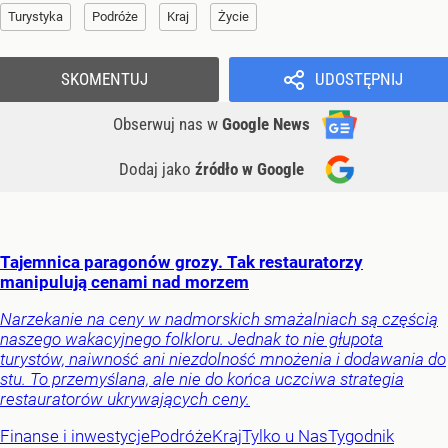
Turystyka
Podróże
Kraj
Życie
SKOMENTUJ
UDOSTĘPNIJ
Obserwuj nas
w
Google News
Dodaj jako
źródło w Google
Tajemnica paragonów grozy. Tak restauratorzy
manipulują cenami nad morzem
Narzekanie na ceny w nadmorskich smażalniach są częścią
naszego wakacyjnego folkloru. Jednak to nie głupota
turystów, naiwność ani niezdolność mnożenia i dodawania do
stu. To przemyślana, ale nie do końca uczciwa strategia
restauratorów ukrywających ceny.
Finanse i inwestycje
Podróże
Kraj
Tylko u Nas
Tygodnik