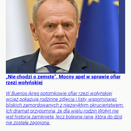
„Nie chodzi o zemstę”. Mocny apel w sprawie ofiar
rzezi wołyńskiej
W Buenos Aires potomkowie ofiar rzezi wołyńskiej
wciąż pokazują rodzinne zdjęcia i listy, wspominając
bliskich zamordowanych z niezwykłym okrucieństwem.
Ich dramat przypomina, że dla wielu rodzin Wołyń nie
jest historią zamkniętą, lecz bolesną raną, która do dziś
nie została zagojona.