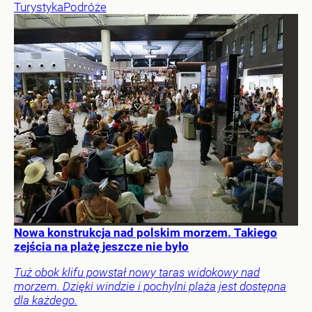
Turystyka
Podróże
Nowa konstrukcja nad polskim morzem. Takiego
zejścia na plażę jeszcze nie było
Tuż obok klifu powstał nowy taras widokowy nad
morzem. Dzięki windzie i pochylni plaża jest dostępna
dla każdego.