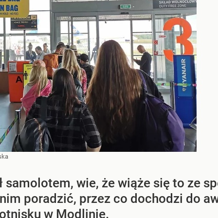
ska
ał samolotem, wie, że wiąże się to ze s
 nim poradzić, przez co dochodzi do aw
otnisku w Modlinie.