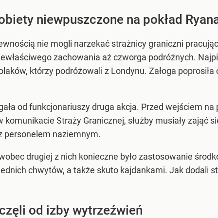
obiety niewpuszczone na pokład Ryana
wnością nie mogli narzekać strażnicy graniczni pracując
iewłaściwego zachowania aż czworga podróżnych. Najpie
aków, którzy podróżowali z Londynu. Załoga poprosiła o
ła od funkcjonariuszy druga akcja. Przed wejściem na 
 komunikacie Straży Granicznej, służby musiały zająć s
ę z personelem naziemnym.
e wobec drugiej z nich konieczne było zastosowanie śro
dnich chwytów, a także skuto kajdankami. Jak dodali str
zęli od izby wytrzeźwień