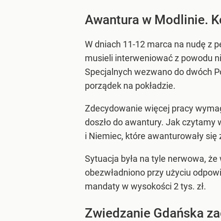
Awantura w Modlinie. K
W dniach 11-12 marca na nudę z pe
musieli interweniować z powodu n
Specjalnych wezwano do dwóch Pol
porządek na pokładzie.
Zdecydowanie więcej pracy wymaga
doszło do awantury. Jak czytamy w
i Niemiec, które awanturowały si
Sytuacja była na tyle nerwowa, ż
obezwładniono przy użyciu odpowie
mandaty w wysokości 2 tys. zł.
Zwiedzanie Gdańska zac