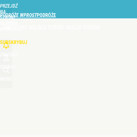
PRZEJDŹ
Udostępnij
0
Skomentuj
NA
PODRÓŻE WPROST
STRONĘ
GŁÓWNĄ
TURYSTYKA
MIEJSCA
PORADY
OKAZJE
POGODA
Turyści wydają fortunę nad Bałtykiem. Tyle płacą z
WPROST.PL
SUBSKRYBUJ
dodaj
ZALOGUJ
Farmacja: wzrost pod presją. co czeka branżę do 
SZUKAJ
MENU
dodaj
Wybierz to kąpielisko nad Bałtykiem. Woda ma pon
dodaj