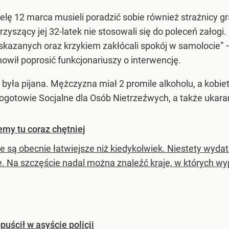
lę 12 marca musieli poradzić sobie również strażnicy gr
zyszący jej 32-latek nie stosowali się do poleceń załogi.
 wskazanych oraz krzykiem zakłócali spokój w samolocie
nowił poprosić funkcjonariuszy o interwencję.
 była pijana. Mężczyzna miał 2 promile alkoholu, a kobie
a Pogotowie Socjalne dla Osób Nietrzeźwych, a także ukar
my tu coraz chętniej
 są obecnie łatwiejsze niż kiedykolwiek. Niestety wydatk
. Na szczęście nadal można znaleźć kraje, w których w
puścił w asyście policji