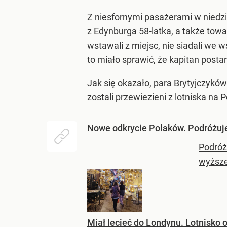
Z niesfornymi pasażerami w niedzie
z Edynburga 58-latka, a także towar
wstawali z miejsc, nie siadali we
to miało sprawić, że kapitan posta
Jak się okazało, para Brytyjczyków
zostali przewiezieni z lotniska n
Nowe odkrycie Polaków. Podróżuje
Podróże
wyższe
Miał lecieć do Londynu. Lotnisko o