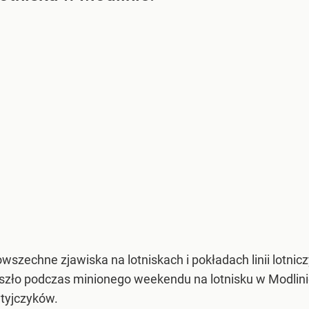
y powszechne zjawiska na lotniskach i pokładach linii lot
oszło podczas minionego weekendu na lotnisku w Modlini
ytyjczyków.