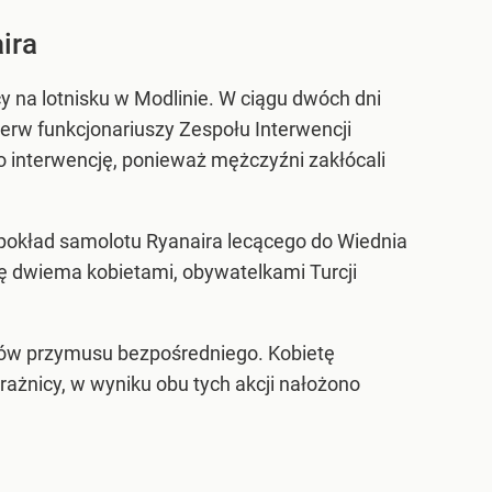
ira
y na lotnisku w Modlinie. W ciągu dwóch dni
rw funkcjonariuszy Zespołu Interwencji
 interwencję, ponieważ mężczyźni zakłócali
pokład samolotu Ryanaira lecącego do Wiednia
ię dwiema kobietami, obywatelkami Turcji
dków przymusu bezpośredniego. Kobietę
ażnicy, w wyniku obu tych akcji nałożono