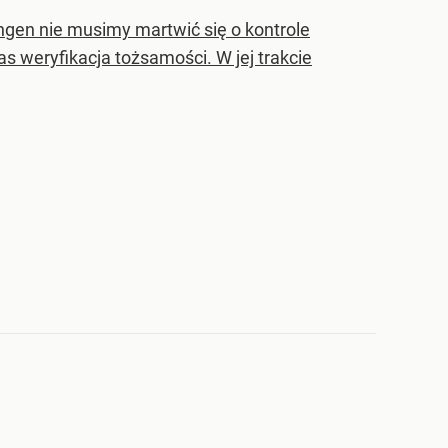
engen nie musimy martwić się o kontrole
 weryfikacja tożsamości. W jej trakcie