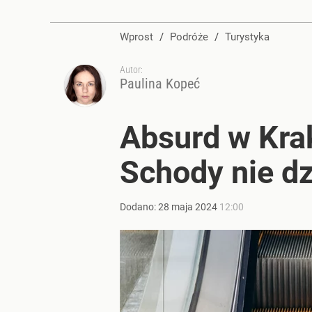
Wprost
/
Podróże
/
Turystyka
Autor:
Paulina Kopeć
Absurd w Kra
Schody nie dz
Dodano:
28
maja
2024
12:00