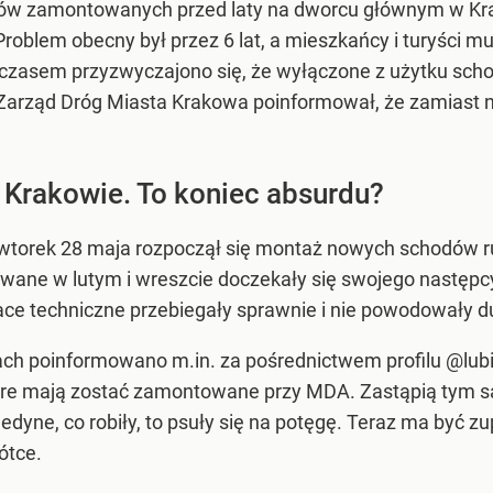
 zamontowanych przed laty na dworcu głównym w Krakow
. Problem obecny był przez 6 lat, a mieszkańcy i turyści
 czasem przyzwyczajono się, że wyłączone z użytku schod
Zarząd Dróg Miasta Krakowa poinformował, że zamiast 
 Krakowie. To koniec absurdu?
a wtorek 28 maja rozpoczął się montaż nowych schodów
owane w lutym i wreszcie doczekały się swojego następ
race techniczne przebiegały sprawnie i nie powodowały d
ch poinformowano m.in. za pośrednictwem profilu @lubi
re mają zostać zamontowane przy MDA. Zastąpią tym sam
dyne, co robiły, to psuły się na potęgę. Teraz ma być zu
ótce.