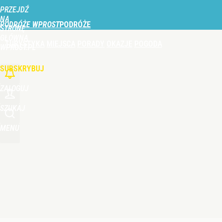
PRZEJDŹ
Udostępnij
0
Skomentuj
NA
PODRÓŻE WPROST
STRONĘ
GŁÓWNĄ
TURYSTYKA
MIEJSCA
PORADY
OKAZJE
POGODA
WPROST.PL
SUBSKRYBUJ
ZALOGUJ
SZUKAJ
MENU