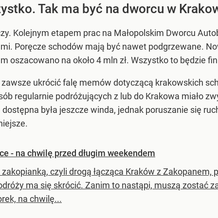
ystko. Tak ma być na dworcu w Krako
zy. Kolejnym etapem prac na Małopolskim Dworcu Autob
dami. Poręcze schodów mają być nawet podgrzewane. No
em oszacowano na około 4 mln zł. Wszystko to będzie fi
awsze ukrócić falę memów dotyczącą krakowskich schodó
sób regularnie podróżujących z lub do Krakowa miało z
ostępna była jeszcze winda, jednak poruszanie się ru
iejsze.
ace - na chwilę przed długim weekendem
 zakopianką, czyli drogą łącząca Kraków z Zakopanem, po
odróży ma się skrócić. Zanim to nastąpi, muszą zostać 
ek, na chwilę...