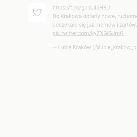
https://t.co/gnlqJI6H8U
Do Krakowa dotarły nowe, ruchome
doczekała się już memów i żartów, b
pic.twitter.com/kyZXGiGJmG
— Lubię Kraków (@lubie_krakow_p