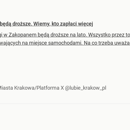
ędą droższe. Wiemy, kto zapłaci więcej
gi w Zakopanem będą droższe na lato. Wszystko przez to,
wających na miejsce samochodami. Na co trzeba uważać 
Miasta Krakowa/Platforma X @lubie_krakow_pl