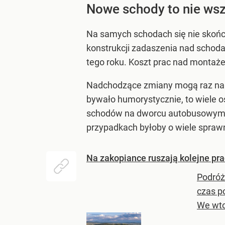
Nowe schody to nie wsz
Na samych schodach się nie skońc
konstrukcji zadaszenia nad scho
tego roku. Koszt prac nad montaż
Nadchodzące zmiany mogą raz na z
bywało humorystycznie, to wiele o
schodów na dworcu autobusowym d
przypadkach byłoby o wiele sprawn
Na zakopiance ruszają kolejne pr
Podróż
czas p
We wtor