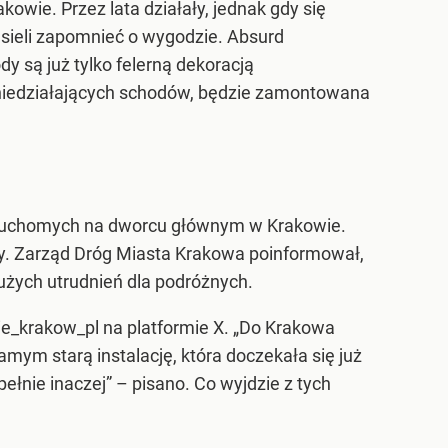
ie. Przez lata działały, jednak gdy się
 musieli zapomnieć o wygodzie. Absurd
y są już tylko felerną dekoracją
niedziałających schodów, będzie zamontowana
 ruchomych na dworcu głównym w Krakowie.
cy. Zarząd Dróg Miasta Krakowa poinformował,
użych utrudnień dla podróżnych.
e_krakow_pl na platformie X. „Do Krakowa
ym starą instalację, która doczekała się już
pełnie inaczej” – pisano. Co wyjdzie z tych