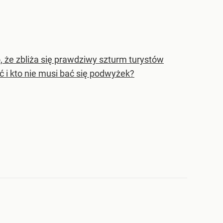
 że zbliża się prawdziwy szturm turystów
i kto nie musi bać się podwyżek?