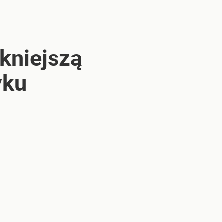
kniejszą
yku