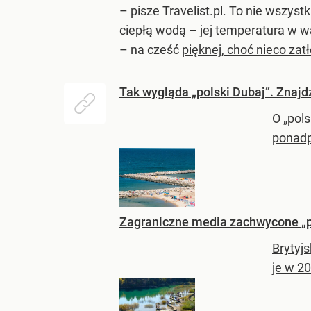
– pisze Travelist.pl. To nie wszys
ciepłą wodą – jej temperatura w 
– na cześć
pięknej, choć nieco za
Tak wygląda „polski Dubaj”. Znajd
O „pol
ponadp
Zagraniczne media zachwycone „p
Brytyj
je w 20