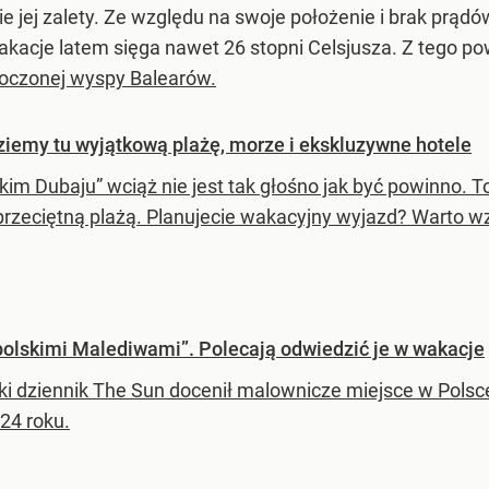
tkie jej zalety. Ze względu na swoje położenie i brak pr
wakacje latem sięga nawet 26 stopni Celsjusza. Z tego 
tłoczonej wyspy Balearów.
ziemy tu wyjątkową plażę, morze i ekskluzywne hotele
skim Dubaju” wciąż nie jest tak głośno jak być powinno. 
rzeciętną plażą. Planujecie wakacyjny wyjazd? Warto wz
olskimi Malediwami”. Polecają odwiedzić je w wakacje
ski dziennik The Sun docenił malownicze miejsce w Polsce
24 roku.