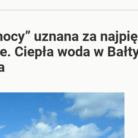
i. Tego potrzebuje dziś cała Europa
ocy” uznana za najpię
k
e. Ciepła woda w Bałt
a