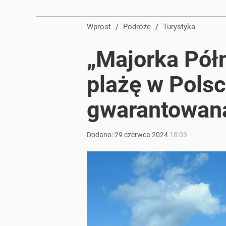
Gen. Pawlikowski: Przywiozłem cenną lekcję z Dani
Wprost
/
Podróże
/
Turystyka
2
„Majorka Półn
Nie tylko Dunaj. Wysychająca rzeka odsłoniła wra
plażę w Polsc
dodaj
gwarantowan
Prawdziwa wartość różnorodności
Dodano:
29
czerwca
2024
18:03
dodaj