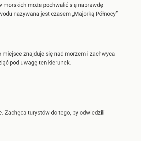
ądów morskich może pochwalić się naprawdę
powodu nazywana jest czasem „Majorką Północy”
To miejsce znajduje się nad morzem i zachwyca
iąć pod uwagę ten kierunek.
. Zachęca turystów do tego, by odwiedzili