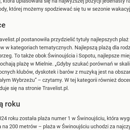
, która uplasowała się na najwyższej pozycji jedenasty 
dy, której możemy spodziewać się tu w sezonie wakacy
ce
velist.pl postanowiła przydzielić tytuły najlepszych pla
w w kategoriach tematycznych. Najlepszą plażą dla ro
rzeg. To także obok Świnoujścia i Sopotu, najlepsze mie
chają plażę w Mielnie. „Gdyby szukać porównań w skali
nocnych klubów, dyskotek i barów z muzyką jest na obsza
ałym Wybrzeżu” – czytamy. W tej kategorii również doce
uje się na stronie Travelist.pl.
ą roku
24 roku została plaża numer 1 w Świnoujściu, która wygr
a na 200 metrów – plaża w Świnoujściu uchodzi za najczy