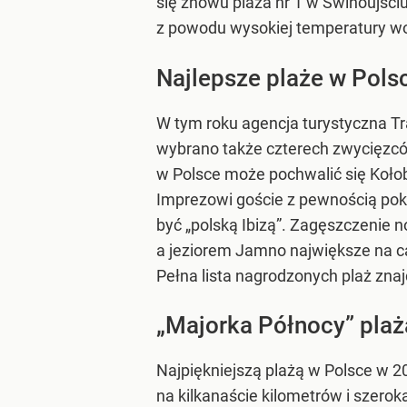
się znowu plaża nr 1 w Świnoujściu
z powodu wysokiej temperatury wo
Najlepsze plaże w Pols
W tym roku agencja turystyczna Tra
wybrano także czterech zwycięzcó
w Polsce może pochwalić się Kołob
Imprezowi goście z pewnością poko
być „polską Ibizą”. Zagęszczenie 
a jeziorem Jamno największe na c
Pełna lista nagrodzonych plaż znajd
„Majorka Północy” plaż
Najpiękniejszą plażą w Polsce w 20
na kilkanaście kilometrów i szerok