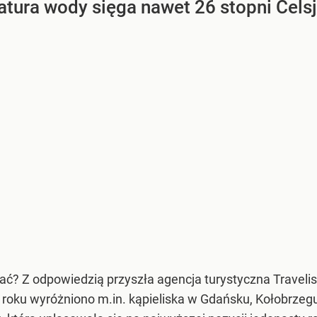
atura wody sięga nawet 26 stopni Cels
ć? Z odpowiedzią przyszła agencja turystyczna Travelist
 roku wyróżniono m.in. kąpieliska w Gdańsku, Kołobrzegu