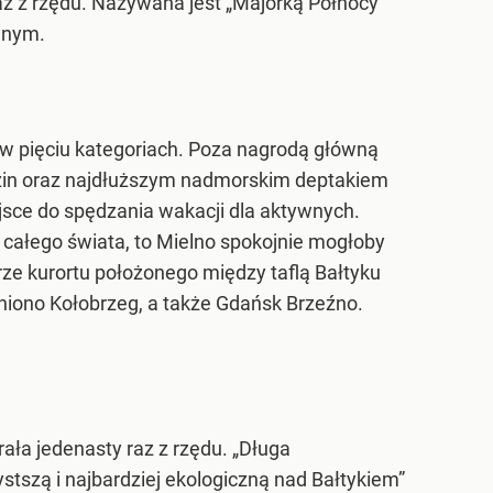
raz z rzędu. Nazywana jest „Majorką Północy”
jnym.
ż w pięciu kategoriach. Poza nagrodą główną
dzin oraz najdłuższym nadmorskim deptakiem
jsce do spędzania wakacji dla aktywnych.
 całego świata, to Mielno spokojnie mogłoby
rze kurortu położonego między taflą Bałtyku
niono Kołobrzeg, a także Gdańsk Brzeźno.
ała jedenasty raz z rzędu. „Długa
stszą i najbardziej ekologiczną nad Bałtykiem”