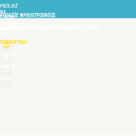
PRZEJDŹ
Udostępnij
0
Skomentuj
NA
PODRÓŻE WPROST
STRONĘ
GŁÓWNĄ
TURYSTYKA
MIEJSCA
PORADY
OKAZJE
POGODA
Vistula x LOT: Elegancja w podróży. Premiera wspó
WPROST.PL
SUBSKRYBUJ
dodaj
ZALOGUJ
Wybierz to kąpielisko nad Bałtykiem. Woda ma pon
SZUKAJ
MENU
dodaj
Farmacja: wzrost pod presją. co czeka branżę do 
dodaj