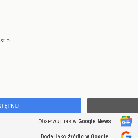
st.pl
STĘPNIJ
Obserwuj nas
w
Google News
Dodaj jako
źródło w Google