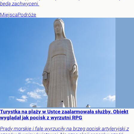
będą zachwyceni.
Miejsca
Podróże
Turystka na plaży w Ustce zaalarmowała służby. Obiekt
wyglądał jak pocisk z wyrzutni RPG
Prądy morskie i fale wyrzuciły na brzeg pocisk artyleryjski z