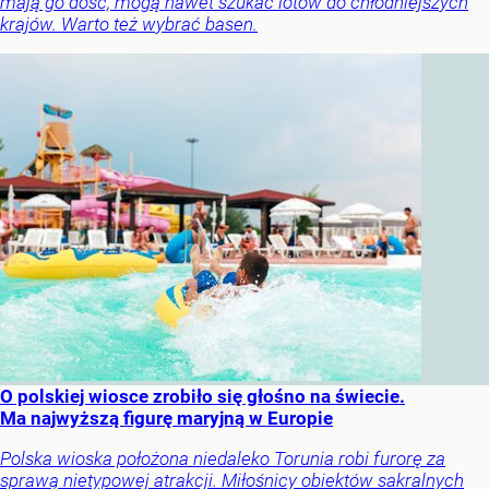
mają go dość, mogą nawet szukać lotów do chłodniejszych
krajów. Warto też wybrać basen.
O polskiej wiosce zrobiło się głośno na świecie.
Ma najwyższą figurę maryjną w Europie
Polska wioska położona niedaleko Torunia robi furorę za
sprawą nietypowej atrakcji. Miłośnicy obiektów sakralnych