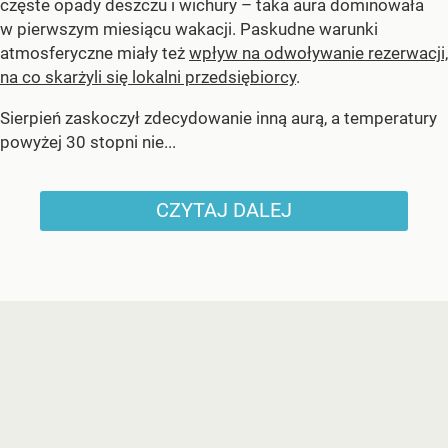
częste opady deszczu i wichury – taka aura dominowała
w pierwszym miesiącu wakacji. Paskudne warunki
atmosferyczne miały też
wpływ na odwoływanie rezerwacji,
na co skarżyli się lokalni przedsiębiorcy
.
Sierpień zaskoczył zdecydowanie inną aurą, a temperatury
powyżej 30 stopni nie...
CZYTAJ DALEJ