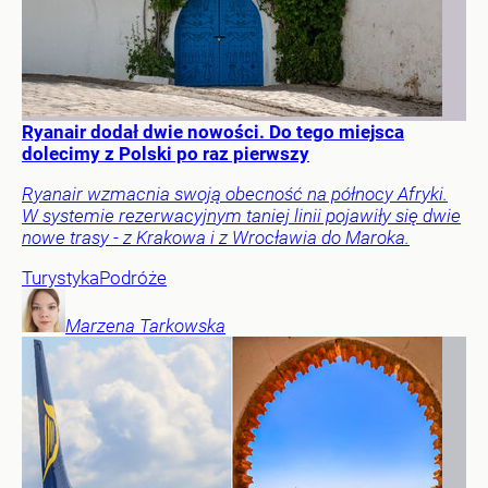
Ryanair dodał dwie nowości. Do tego miejsca
dolecimy z Polski po raz pierwszy
Ryanair wzmacnia swoją obecność na północy Afryki.
W systemie rezerwacyjnym taniej linii pojawiły się dwie
nowe trasy - z Krakowa i z Wrocławia do Maroka.
Turystyka
Podróże
Marzena
Tarkowska