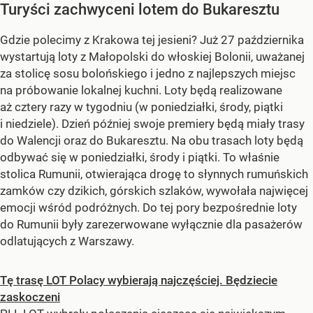
Turyści zachwyceni lotem do Bukaresztu
Gdzie polecimy z Krakowa tej jesieni? Już 27 października
wystartują loty z Małopolski do włoskiej Bolonii, uważanej
za stolicę sosu bolońskiego i jedno z najlepszych miejsc
na próbowanie lokalnej kuchni. Loty będą realizowane
aż cztery razy w tygodniu (w poniedziałki, środy, piątki
i niedziele). Dzień później swoje premiery będą miały trasy
do Walencji oraz do Bukaresztu. Na obu trasach loty będą
odbywać się w poniedziałki, środy i piątki. To właśnie
stolica Rumunii, otwierająca drogę to słynnych rumuńskich
zamków czy dzikich, górskich szlaków, wywołała najwięcej
emocji wśród podróżnych. Do tej pory bezpośrednie loty
do Rumunii były zarezerwowane wyłącznie dla pasażerów
odlatujących z Warszawy.
Tę trasę LOT Polacy wybierają najczęściej. Będziecie
zaskoczeni