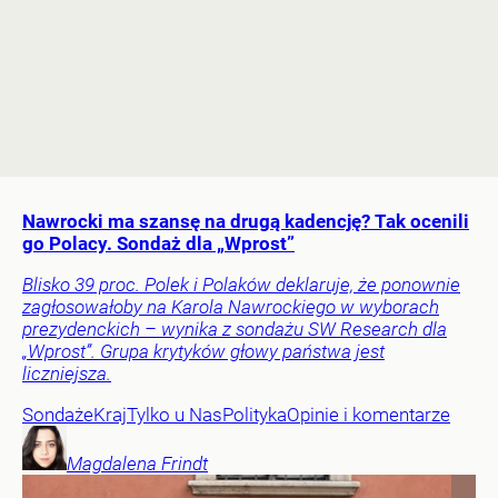
Nawrocki ma szansę na drugą kadencję? Tak ocenili
go Polacy. Sondaż dla „Wprost”
Blisko 39 proc. Polek i Polaków deklaruje, że ponownie
zagłosowałoby na Karola Nawrockiego w wyborach
prezydenckich – wynika z sondażu SW Research dla
„Wprost”. Grupa krytyków głowy państwa jest
liczniejsza.
Sondaże
Kraj
Tylko u Nas
Polityka
Opinie i komentarze
Magdalena
Frindt