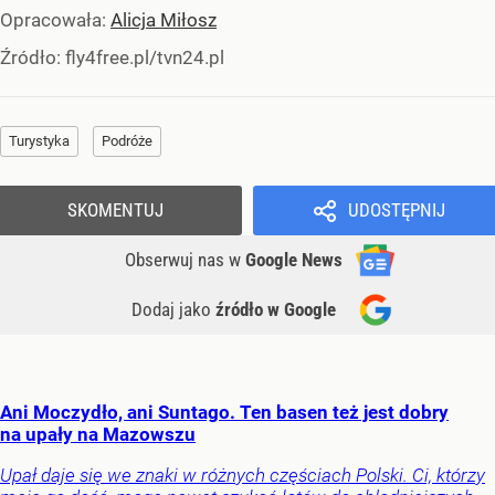
Opracowała:
Alicja Miłosz
Źródło:
fly4free.pl/tvn24.pl
Turystyka
Podróże
SKOMENTUJ
UDOSTĘPNIJ
Obserwuj nas
w
Google News
Dodaj jako
źródło w Google
Ani Moczydło, ani Suntago. Ten basen też jest dobry
na upały na Mazowszu
Upał daje się we znaki w różnych częściach Polski. Ci, którzy