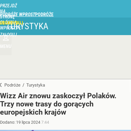
PRZEJDŹ
NA
PODRÓŻE WPROST
STRONĘ
GŁÓWNĄ
UBSKRYBUJ
TURYSTYKA
WPROST.PL
ZALOGUJ
MENU
Podróże
/
Turystyka
Wizz Air znowu zaskoczył Polaków.
Trzy nowe trasy do gorących
europejskich krajów
Dodano:
19
lipca
2024
7:44