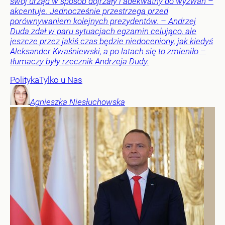
swój urząd w sposób dojrzały i adekwatny do wyzwań –
akcentuje. Jednocześnie przestrzega przed
porównywaniem kolejnych prezydentów. – Andrzej
Duda zdał w paru sytuacjach egzamin celująco, ale
jeszcze przez jakiś czas będzie niedoceniony, jak kiedyś
Aleksander Kwaśniewski, a po latach się to zmieniło –
tłumaczy były rzecznik Andrzeja Dudy.
Polityka
Tylko u Nas
Agnieszka
Niesłuchowska