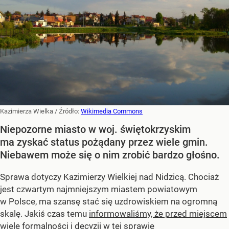
Kazimierza Wielka
/ Źródło:
Wikimedia Commons
Niepozorne miasto w woj. świętokrzyskim
ma zyskać status pożądany przez wiele gmin.
Niebawem może się o nim zrobić bardzo głośno.
Sprawa dotyczy Kazimierzy Wielkiej nad Nidzicą. Chociaż
jest czwartym najmniejszym miastem powiatowym
w Polsce, ma szansę stać się uzdrowiskiem na ogromną
skalę. Jakiś czas temu
informowaliśmy, że przed miejscem
wiele formalności i decyzji w tej sprawie