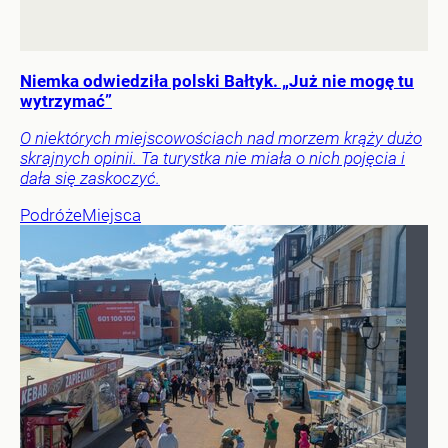
Niemka odwiedziła polski Bałtyk. „Już nie mogę tu
wytrzymać”
O niektórych miejscowościach nad morzem krąży dużo
skrajnych opinii. Ta turystka nie miała o nich pojęcia i
dała się zaskoczyć.
Podróże
Miejsca