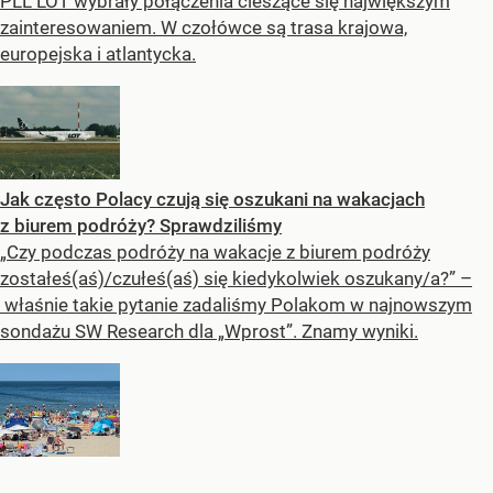
PLL LOT wybrały połączenia cieszące się największym
zainteresowaniem. W czołówce są trasa krajowa,
europejska i atlantycka.
Jak często Polacy czują się oszukani na wakacjach
z biurem podróży? Sprawdziliśmy
„Czy podczas podróży na wakacje z biurem podróży
zostałeś(aś)/czułeś(aś) się kiedykolwiek oszukany/a?” –
właśnie takie pytanie zadaliśmy Polakom w najnowszym
sondażu SW Research dla „Wprost”. Znamy wyniki.