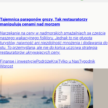
Tajemnica paragonów grozy. Tak restauratorzy
manipulują cenami nad morzem
Narzekanie na ceny w nadmorskich smażalniach są częścią
naszego wakacyjnego folkloru. Jednak to nie głupota
turystów, naiwność ani niezdolność mnożenia i dodawania do
stu. To przemyślana, ale nie do końca uczciwa strategia
restauratorów ukrywających ceny.
Finanse i inwestycje
Podróże
Kraj
Tylko u Nas
Tygodnik
Wprost