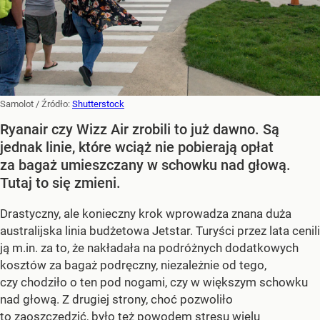
Samolot
/ Źródło:
Shutterstock
Ryanair czy Wizz Air zrobili to już dawno. Są
jednak linie, które wciąż nie pobierają opłat
za bagaż umieszczany w schowku nad głową.
Tutaj to się zmieni.
Drastyczny, ale konieczny krok wprowadza znana duża
australijska linia budżetowa Jetstar. Turyści przez lata cenili
ją m.in. za to, że nakładała na podróżnych dodatkowych
kosztów za bagaż podręczny, niezależnie od tego,
czy chodziło o ten pod nogami, czy w większym schowku
nad głową. Z drugiej strony, choć pozwoliło
to zaoszczędzić, było też powodem stresu wielu