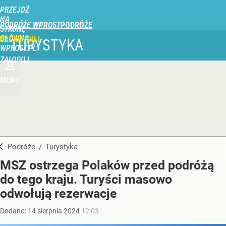
PRZEJDŹ
NA
PODRÓŻE WPROST
STRONĘ
GŁÓWNĄ
UBSKRYBUJ
TURYSTYKA
WPROST.PL
ZALOGUJ
MENU
Podróże
/
Turystyka
MSZ ostrzega Polaków przed podróżą
do tego kraju. Turyści masowo
odwołują rezerwacje
Dodano:
14
sierpnia
2024
12:03