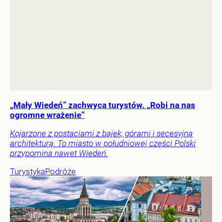
„Mały Wiedeń” zachwyca turystów. „Robi na nas
ogromne wrażenie”
Kojarzone z postaciami z bajek, górami i secesyjną
architekturą. To miasto w południowej części Polski
przypomina nawet Wiedeń.
Turystyka
Podróże