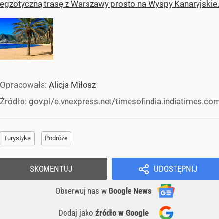
egzotyczną trasę z Warszawy prosto na Wyspy Kanaryjskie.
Opracowała:
Alicja Miłosz
Źródło:
gov.pl/e.vnexpress.net/timesofindia.indiatimes.co
Turystyka
Podróże
SKOMENTUJ
UDOSTĘPNIJ
Obserwuj nas
w
Google News
Dodaj jako
źródło w Google