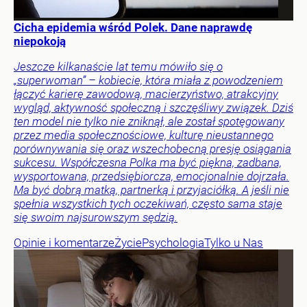
Cicha epidemia wśród Polek. Dane naprawdę
niepokoją
Jeszcze kilkanaście lat temu mówiło się o
„superwoman” – kobiecie, która miała z powodzeniem
łączyć karierę zawodową, macierzyństwo, atrakcyjny
wygląd, aktywność społeczną i szczęśliwy związek. Dziś
ten model nie tylko nie zniknął, ale został spotęgowany
przez media społecznościowe, kulturę nieustannego
porównywania się oraz wszechobecną presję osiągania
sukcesu. Współczesna Polka ma być piękna, zadbana,
wysportowana, przedsiębiorcza, emocjonalnie dojrzała.
Ma być dobrą matką, partnerką i przyjaciółką. A jeśli nie
spełnia wszystkich tych oczekiwań, często sama staje
się swoim najsurowszym sędzią.
Opinie i komentarze
Życie
Psychologia
Tylko u Nas