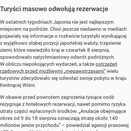
Turyści masowo odwołują rezerwacje
W ostatnich tygodniach Japonia nie jest najlepszym
miejscem na podróże. Choć jeszcze niedawno w mediach
pojawiały się informacje o rozkwicie turystyki wynikającej
z wyjątkowo słabej pozycji japońskiej waluty, trzęsienie
ziemi, które nawiedziło kraj w czwartek 8 sierpnia,
spowodowało natychmiastowy odwrót podróżnych.
W obliczu niepokojących wydarzeń, a także
ostrzeżeń
rządowych przed możliwymi „megawstrząsami”
wielu
turystów zdecydowało się odwołać swoje pobytu w kraju
Kwitnącej Wiśni.
W obawie przed powrotem zagrożenia tysiące osób
rezygnuje z hotelowych rezerwacji, nawet pomimo ryzyka
utraty części wpłaconych środków. „Anulacje obejmujące
okres od 9 do 18 sierpnia oznaczają stratę około 140
milionów jenów przychodu” – powiedział agencji prasowej