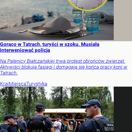
Gorąco w Tatrach, turyści w szoku. Musiała
interweniować policja
Na Palenicy Białczańskiej trwa protest obrońców zwierząt.
Aktywiści blokują fasiągi i domagają się końca pracy koni w
Tatrach.
Kraj
Miejsca
Turystyka