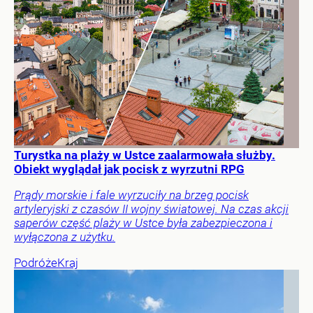
Turystka na plaży w Ustce zaalarmowała służby.
Obiekt wyglądał jak pocisk z wyrzutni RPG
Prądy morskie i fale wyrzuciły na brzeg pocisk
artyleryjski z czasów II wojny światowej. Na czas akcji
saperów część plaży w Ustce była zabezpieczona i
wyłączona z użytku.
Podróże
Kraj