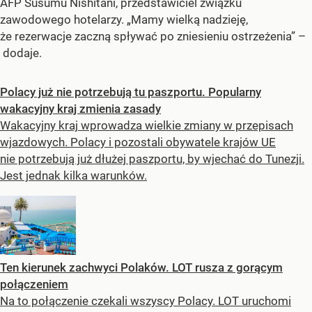
AFP Susumu Nishitani, przedstawiciel związku
zawodowego hotelarzy. „Mamy wielką nadzieję,
że rezerwacje zaczną spływać po zniesieniu ostrzeżenia” –
dodaje.
Polacy już nie potrzebują tu paszportu. Popularny
wakacyjny kraj zmienia zasady
Wakacyjny kraj wprowadza wielkie zmiany w przepisach
wjazdowych. Polacy i pozostali obywatele krajów UE
nie potrzebują już dłużej paszportu, by wjechać do Tunezji.
Jest jednak kilka warunków.
Ten kierunek zachwyci Polaków. LOT rusza z gorącym
połączeniem
Na to połączenie czekali wszyscy Polacy. LOT uruchomi