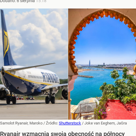
Dodano:
6
sierpnia
15:18
Samolot Ryanair, Maroko
/ Źródło:
Shutterstock
/
Joke van Eeghem, JaGra
Ryanair wzmacnia swoją obecność na północy