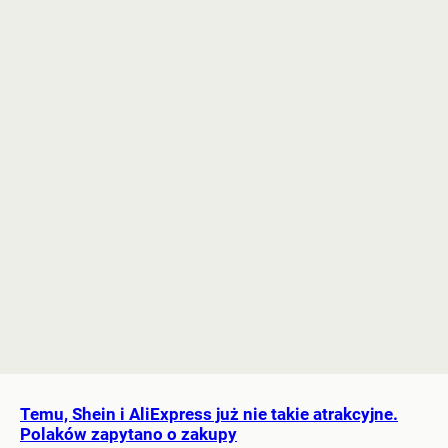
Temu, Shein i AliExpress już nie takie atrakcyjne.
Polaków zapytano o zakupy