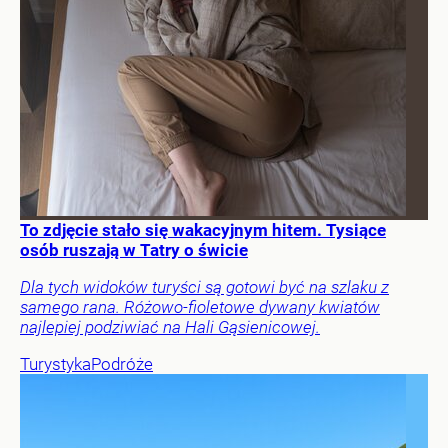
To zdjęcie stało się wakacyjnym hitem. Tysiące
osób ruszają w Tatry o świcie
Dla tych widoków turyści są gotowi być na szlaku z
samego rana. Różowo-fioletowe dywany kwiatów
najlepiej podziwiać na Hali Gąsienicowej.
Turystyka
Podróże