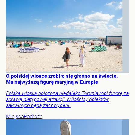
O polskiej wiosce zrobiło się głośno na świecie.
Ma najwyższą figurę maryjną w Europie
Polska wioska położona niedaleko Torunia robi furorę za
sprawą nietypowej atrakcji. Miłośnicy obiektów
sakralnych będą zachwyceni.
Miejsca
Podróże