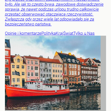
było. Ale jak to często bywa, zawodowe doświadczenie
sprawia, że nawet podczas urlopu trudno całkowicie
przestać obserwować otaczającą rzeczywistość.
Zwłaszcza gdy przez wiele lat odpowiadało się za
bezpieczeństwo państwa.
Opinie i komentarze
Polityka
Kraj
Świat
Tylko u Nas