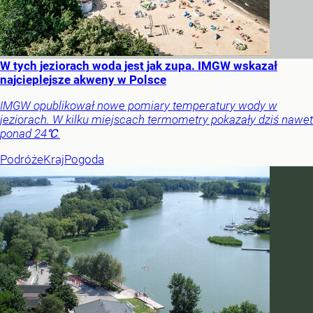
W tych jeziorach woda jest jak zupa. IMGW wskazał
najcieplejsze akweny w Polsce
IMGW opublikował nowe pomiary temperatury wody w
jeziorach. W kilku miejscach termometry pokazały dziś nawet
ponad 24℃.
Podróże
Kraj
Pogoda