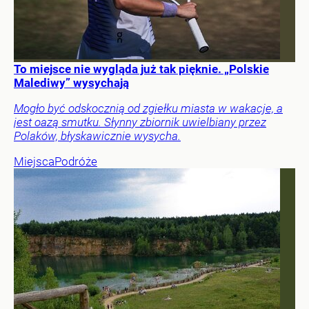
To miejsce nie wygląda już tak pięknie. „Polskie
Malediwy” wysychają
Mogło być odskocznią od zgiełku miasta w wakacje, a
jest oazą smutku. Słynny zbiornik uwielbiany przez
Polaków, błyskawicznie wysycha.
Miejsca
Podróże