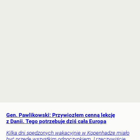
Gen. Pawlikowski: Przywiozłem cenną lekcję
z Danii. Tego potrzebuje dziś cała Europa
Kilka dni spędzonych wakacyjnie w Kopenhadze miało
być przede wszystkim odpoczynkiem. I rzeczywiście