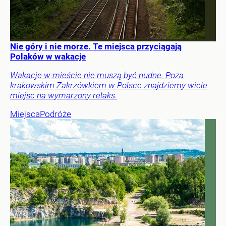
Nie góry i nie morze. Te miejsca przyciągają
Polaków w wakacje
Wakacje w mieście nie muszą być nudne. Poza
krakowskim Zakrzówkiem w Polsce znajdziemy wiele
miejsc na wymarzony relaks.
Miejsca
Podróże