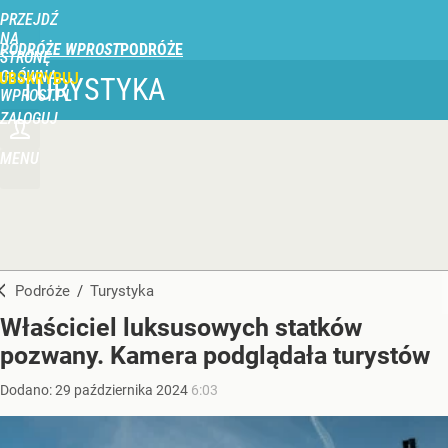
PRZEJDŹ
NA
PODRÓŻE WPROST
STRONĘ
GŁÓWNĄ
UBSKRYBUJ
TURYSTYKA
WPROST.PL
ZALOGUJ
MENU
Podróże
/
Turystyka
Właściciel luksusowych statków
pozwany. Kamera podglądała turystów
Dodano:
29
października
2024
6:03