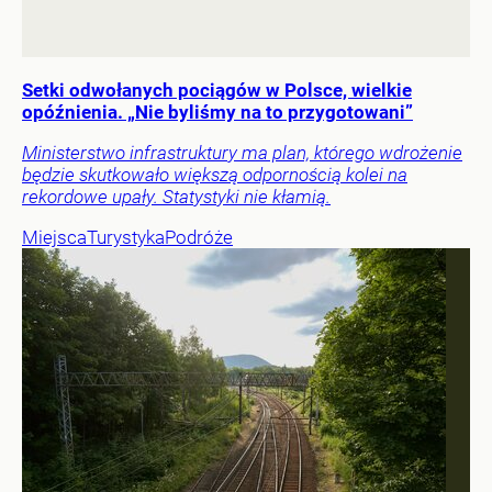
Setki odwołanych pociągów w Polsce, wielkie
opóźnienia. „Nie byliśmy na to przygotowani”
Ministerstwo infrastruktury ma plan, którego wdrożenie
będzie skutkowało większą odpornością kolei na
rekordowe upały. Statystyki nie kłamią.
Miejsca
Turystyka
Podróże