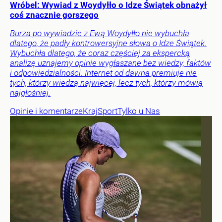
Wróbel: Wywiad z Woydyłło o Idze Świątek obnażył
coś znacznie gorszego
Burza po wywiadzie z Ewą Woydyłło nie wybuchła
dlatego, że padły kontrowersyjne słowa o Idze Świątek.
Wybuchła dlatego, że coraz częściej za ekspercką
analizę uznajemy opinie wygłaszane bez wiedzy, faktów
i odpowiedzialności. Internet od dawna premiuje nie
tych, którzy wiedzą najwięcej, lecz tych, którzy mówią
najgłośniej.
Opinie i komentarze
Kraj
Sport
Tylko u Nas