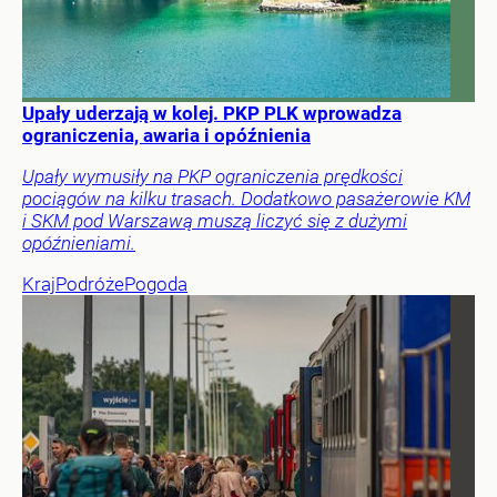
Upały uderzają w kolej. PKP PLK wprowadza
ograniczenia, awaria i opóźnienia
Upały wymusiły na PKP ograniczenia prędkości
pociągów na kilku trasach. Dodatkowo pasażerowie KM
i SKM pod Warszawą muszą liczyć się z dużymi
opóźnieniami.
Kraj
Podróże
Pogoda