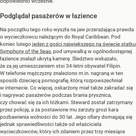
odpowiednio wcześnie.
Podglądał pasażerów w łazience
Na początku tego roku wyszła na jaw przerażająca prawda
o wycieczkowcu należącym do Royal Caribbean. Pod
koniec lutego
jeden z gości największego na świecie statku
Symphony of the Seas
, pod umywalką w ogólnodostępnej
łazience znalazł ukrytą kamerę. Śledztwo wskazało,
że za jej umieszczeniem stoi 34-letni obywatel Filipin.
W telefonie mężczyzny znaleziono m.in. nagraną w ten
sposób dziecięcą pornografię, którą rozpowszechniał
w internecie. Co więcej, oskarżony miał także zakradać się
i nagrywać pasażerów podczas brania prysznica,
czy chować się za ich łóżkami. Steward został zatrzymany
przez policję, a za postawione mu zarzuty grozi kara
pozbawienia wolności do 30 lat. Jego ofiary domagają się
jednak sprawiedliwości także od właściciela
wycieczkowców, który ich zdaniem przez trzy miesiące