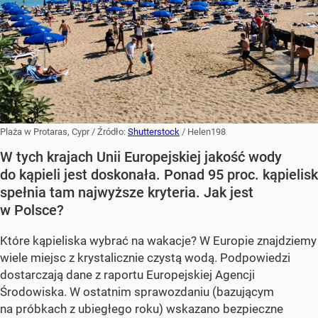
Plaża w Protaras, Cypr
/ Źródło:
Shutterstock
/
Helen198
W tych krajach Unii Europejskiej jakość wody
do kąpieli jest doskonała. Ponad 95 proc. kąpielisk
spełnia tam najwyższe kryteria. Jak jest
w Polsce?
Które kąpieliska wybrać na wakacje? W Europie znajdziemy
wiele miejsc z krystalicznie czystą wodą. Podpowiedzi
dostarczają dane z raportu Europejskiej Agencji
Środowiska. W ostatnim sprawozdaniu (bazującym
na próbkach z ubiegłego roku) wskazano bezpieczne