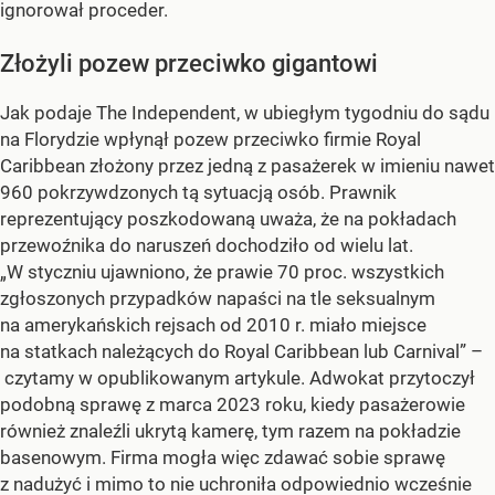
ignorował proceder.
Złożyli pozew przeciwko gigantowi
Jak podaje The Independent, w ubiegłym tygodniu do sądu
na Florydzie wpłynął pozew przeciwko firmie Royal
Caribbean złożony przez jedną z pasażerek w imieniu nawet
960 pokrzywdzonych tą sytuacją osób. Prawnik
reprezentujący poszkodowaną uważa, że na pokładach
przewoźnika do naruszeń dochodziło od wielu lat.
„W styczniu ujawniono, że prawie 70 proc. wszystkich
zgłoszonych przypadków napaści na tle seksualnym
na amerykańskich rejsach od 2010 r. miało miejsce
na statkach należących do Royal Caribbean lub Carnival” –
czytamy w opublikowanym artykule. Adwokat przytoczył
podobną sprawę z marca 2023 roku, kiedy pasażerowie
również znaleźli ukrytą kamerę, tym razem na pokładzie
basenowym. Firma mogła więc zdawać sobie sprawę
z nadużyć i mimo to nie uchroniła odpowiednio wcześnie