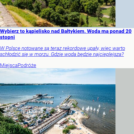
Wybierz to kąpielisko nad Bałtykiem. Woda ma ponad 20
stopni
W Polsce notowane są teraz rekordowe upały, więc warto
schłodzić się w morzu. Gdzie woda będzie najcieplejsza?
Miejsca
Podróże