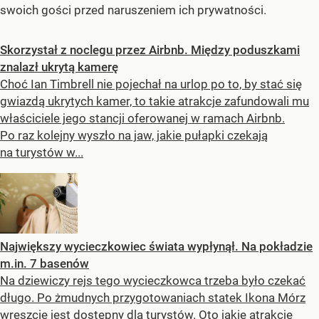
swoich gości przed naruszeniem ich prywatności.
Skorzystał z noclegu przez Airbnb. Między poduszkami
znalazł ukrytą kamerę
Choć Ian Timbrell nie pojechał na urlop po to, by stać się
gwiazdą ukrytych kamer, to takie atrakcje zafundowali mu
właściciele jego stancji oferowanej w ramach Airbnb.
Po raz kolejny wyszło na jaw, jakie pułapki czekają
na turystów w...
Największy wycieczkowiec świata wypłynął. Na pokładzie
m.in. 7 basenów
Na dziewiczy rejs tego wycieczkowca trzeba było czekać
długo. Po żmudnych przygotowaniach statek Ikona Mórz
wreszcie jest dostępny dla turystów. Oto jakie atrakcje